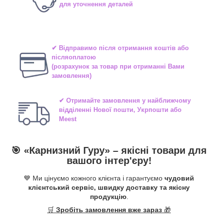
для уточнення деталей
✔ Відправимо після отримання коштів або
післяоплатою
(розрахунок за товар при отриманні Вами
замовлення)
✔ Отримайте замовлення у найближчому
відділенні
Нової пошти, Укрпошти або
Meest
🎯 «
Карнизний Гуру
» –
якісні
товари для
вашого інтер'єру!
💙 Ми цінуємо кожного клієнта і гарантуємо
чудовий
клієнтський сервіс, швидку доставку та якісну
продукцію
.
🛒
Зробіть замовлення вже зараз
🎁