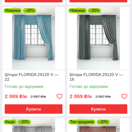
Новинка
–20%
Новинка
–20%
Штори FLORIDA 29120 V —
Штори FLORIDA 29120 V —
22
16
Готово до відправки
Готово до відправки
2 069
2 069
₴/м
₴/м
2 587 ₴/м
2 587 ₴/м
Купити
Купити
Акція
–20%
Топ продажів
–20%