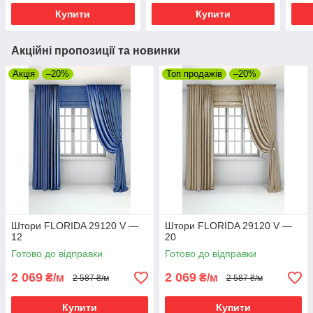
Купити
Купити
Акційні пропозиції та новинки
Акція
–20%
Топ продажів
–20%
Штори FLORIDA 29120 V —
Штори FLORIDA 29120 V —
12
20
Готово до відправки
Готово до відправки
2 069
2 069
₴/м
₴/м
2 587 ₴/м
2 587 ₴/м
Купити
Купити