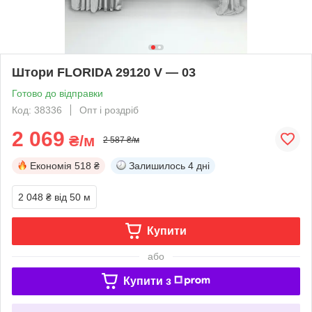
Штори FLORIDA 29120 V — 03
Готово до відправки
Код: 38336
Опт і роздріб
2 069
₴/м
2 587 ₴/м
Економія
518 ₴
Залишилось
4 дні
2 048 ₴
від 50 м
Купити
або
Купити з