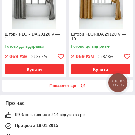
Штори FLORIDA 29120 V —
Штори FLORIDA 29120 V —
11
10
Готово до відправки
Готово до відправки
2 069
2 069
₴/м
₴/м
2 587 ₴/м
2 587 ₴/м
Купити
Купити
КНОПКА
ЗВ'ЯЗКУ
Показати ще
Про нас
99% позитивних з 214 відгуків за рік
Працює з 16.01.2015