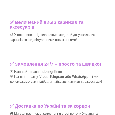
✅
Величезний вибір карнизів та
аксесуарів
🛒
У нас є все – від класичних моделей до унікальних
карнизів за індивідуальними побажаннями!​
✅
Замовлення 24/7 – просто та швидко!
🕘 Наш сайт працює
цілодобово
💬 Напишіть нам у
Viber, Telegram або WhatsApp
–
і
ми
допоможемо вам підібрати найкращі
карнизи та аксесуари!
✅
Доставка по Україні та за кордон
🚚 Ми відправляємо замовлення в усі регіони України, а