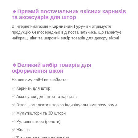
🔹
Прямий постачальник якісних карнизів
та аксесуарів для штор
В інтернет-магазині «
Карнизний Гуру
» ви отримуєте
продукцію безпосередньо від постачальника, що гарантує
найкращі ціни та широкий вибір товарів для декору вікон!​
🔹
Великий вибір товарів для
оформлення вікон
На нашому сайті ви знайдете:
✅
Карнизи для штор
✅
Аксесуари для штор та карнизів
✅
Готові комплекти штор за індивідуальними розмірами
✅
Мультиштори та 3D штори
✅
Рулонні штори (ролети)
✅
Жалюзі