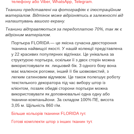
телефону або Viber, WhatsApp, Telegram.
Тканини представлені на фотографіях є ілюстраційним
матеріалом. Відтінок може відрізнятись в залежності від
налаштувань вашого екрану.
Тканини відправляються за передоплатою 70%, так як є
відрізним матеріалом.
Портьєра FLORIDA — це якісна сучасна двостороння
тканина найвищої якості. У нашій колекції представлена
у 22 красивих популярних відтінках. Це унікальна за
структурою портьєра, оскільки її з двох сторін можна
використовувати як лицьовий бік. З одного боку вона
має малюнок рогожки, інший її бік шовковистий, з
легким сатиновим відливом. Це також полегшує роботу
текстильного декоратора під час вибору штор із
клієнтом, позаяк обидві сторони портьєри можна
використовувати як доповнювальні одна одну або
тканини-компаньйони. За складом 100% ПЕ, висота
3,05 м. Щільність 860 г/м.
Більше кольорів тканини FLORIDA тут.
Готові комплекти штор з інших тканин тут.