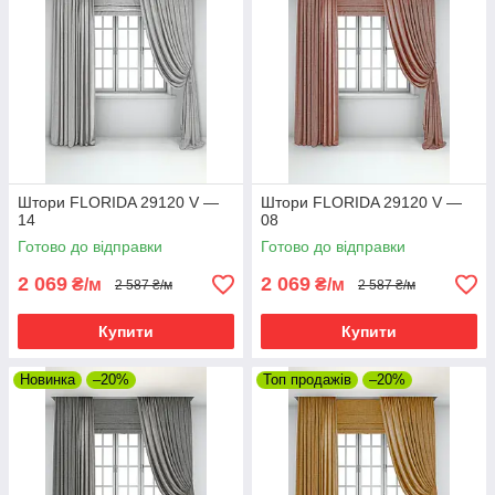
Штори FLORIDA 29120 V —
Штори FLORIDA 29120 V —
14
08
Готово до відправки
Готово до відправки
2 069
2 069
₴/м
₴/м
2 587 ₴/м
2 587 ₴/м
Купити
Купити
Новинка
–20%
Топ продажів
–20%