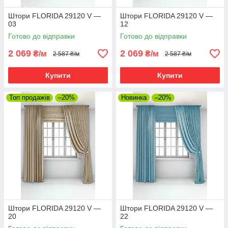
Штори FLORIDA 29120 V —
Штори FLORIDA 29120 V —
03
12
Готово до відправки
Готово до відправки
2 069
2 069
₴/м
₴/м
2 587 ₴/м
2 587 ₴/м
Купити
Купити
Топ продажів
–20%
Новинка
–20%
Штори FLORIDA 29120 V —
Штори FLORIDA 29120 V —
20
22