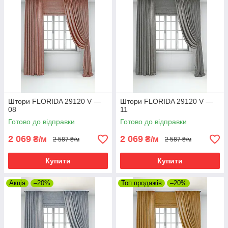
Штори FLORIDA 29120 V —
Штори FLORIDA 29120 V —
08
11
Готово до відправки
Готово до відправки
2 069
2 069
₴/м
₴/м
2 587 ₴/м
2 587 ₴/м
Купити
Купити
Акція
–20%
Топ продажів
–20%