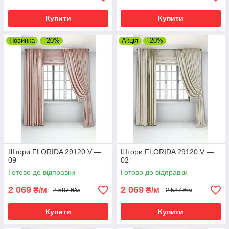
Купити
Купити
Новинка
–20%
Акція
–20%
Штори FLORIDA 29120 V —
Штори FLORIDA 29120 V —
09
02
Готово до відправки
Готово до відправки
2 069
2 069
₴/м
₴/м
2 587 ₴/м
2 587 ₴/м
Купити
Купити