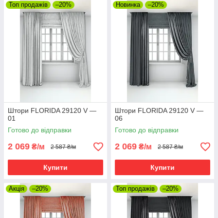
Топ продажів
–20%
Новинка
–20%
Штори FLORIDA 29120 V —
Штори FLORIDA 29120 V —
01
06
Готово до відправки
Готово до відправки
2 069
2 069
₴/м
₴/м
2 587 ₴/м
2 587 ₴/м
Купити
Купити
Акція
–20%
Топ продажів
–20%