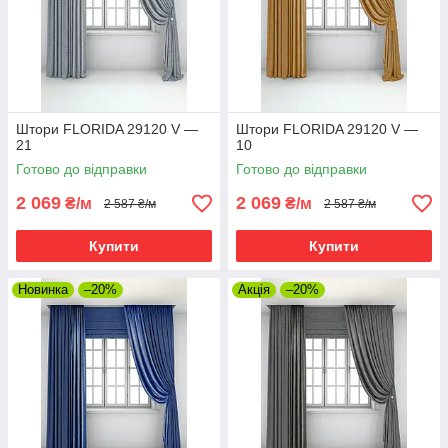
Штори FLORIDA 29120 V —
Штори FLORIDA 29120 V —
21
10
Готово до відправки
Готово до відправки
2 069
2 069
₴/м
₴/м
2 587 ₴/м
2 587 ₴/м
Купити
Купити
Новинка
–20%
Акція
–20%