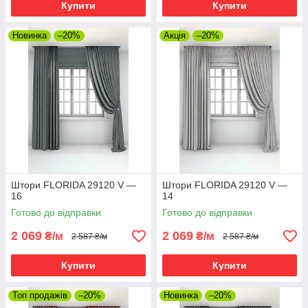
Купити
Купити
Новинка
–20%
Акція
–20%
Штори FLORIDA 29120 V —
Штори FLORIDA 29120 V —
16
14
Готово до відправки
Готово до відправки
2 069
2 069
₴/м
₴/м
2 587 ₴/м
2 587 ₴/м
Купити
Купити
Топ продажів
–20%
Новинка
–20%