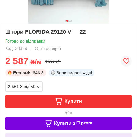
Штори FLORIDA 29120 V — 22
Готово до відправки
Код: 38339
Опт і роздріб
2 587
₴/м
3 233 ₴/м
Економія
646 ₴
Залишилось
4 дні
2 561 ₴
від 50 м
Купити
або
Купити з