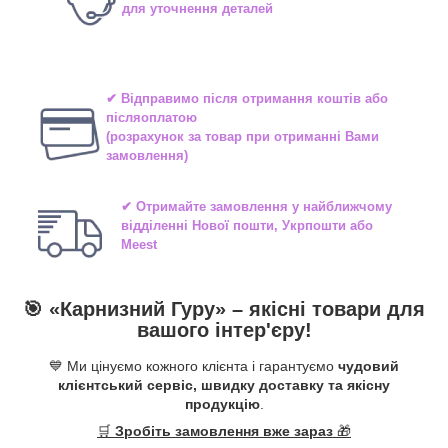
для уточнення деталей
✔ Відправимо після отримання коштів або
післяоплатою
(розрахунок за товар при отриманні Вами
замовлення)
✔ Отримайте замовлення у найближчому
відділенні
Нової пошти, Укрпошти або
Meest
🎯 «
Карнизний Гуру
» –
якісні
товари для
вашого інтер'єру!
💙 Ми цінуємо кожного клієнта і гарантуємо
чудовий
клієнтський сервіс, швидку доставку та якісну
продукцію
.
🛒
Зробіть замовлення вже зараз
🎁