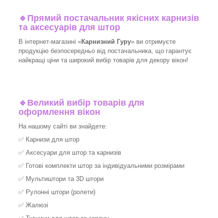
🔹
Прямий постачальник якісних карнизів
та аксесуарів для штор
В інтернет-магазині «
Карнизний Гуру
» ви отримуєте
продукцію безпосередньо від постачальника, що гарантує
найкращі ціни та широкий вибір товарів для декору вікон!​
🔹
Великий вибір товарів для
оформлення вікон
На нашому сайті ви знайдете:
✅
Карнизи для штор
✅
Аксесуари для штор та карнизів
✅
Готові комплекти штор за індивідуальними розмірами
✅
Мультиштори та 3D штори
✅
Рулонні штори (ролети)
✅
Жалюзі