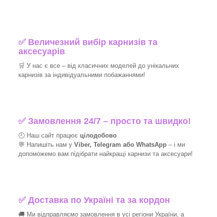
✅
Величезний вибір карнизів та
аксесуарів
🛒
У нас є все – від класичних моделей до унікальних
карнизів за індивідуальними побажаннями!​
✅
Замовлення 24/7 – просто та швидко!
🕘 Наш сайт працює
цілодобово
💬 Напишіть нам у
Viber, Telegram або WhatsApp
–
і
ми
допоможемо вам підібрати найкращі
карнизи та аксесуари!
✅
Доставка по Україні та за кордон
🚚 Ми відправляємо замовлення в усі регіони України, а