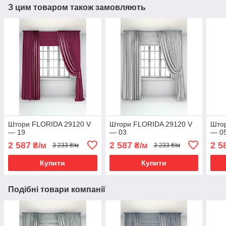
З цим товаром також замовляють
Штори FLORIDA 29120 V
Штори FLORIDA 29120 V
Што
— 19
— 03
— 0
2 587
2 587
2 5
₴/м
₴/м
3 233 ₴/м
3 233 ₴/м
Купити
Купити
Подібні товари компанії