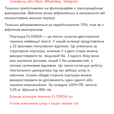
телефону або Viber, WhatsApp, Telegram.
Тканини представлені на фотографіях є ілюстраційним
матеріалом. Відтінок може відрізнятись в залежності від
налаштувань вашого екрану.
Тканини відправляються за передоплатою 70%, так як є
відрізним матеріалом.
Портьєра FLORIDA — це якісна сучасна двостороння
тканина найвищої якості. У нашій колекції представлена
у 22 красивих популярних відтінках. Це унікальна за
структурою портьєра, оскільки її з двох сторін можна
використовувати як лицьовий бік. З одного боку вона
має малюнок рогожки, інший її бік шовковистий, з
легким сатиновим відливом. Це також полегшує роботу
текстильного декоратора під час вибору штор із
клієнтом, позаяк обидві сторони портьєри можна
використовувати як доповнюють один одного або
тканини-компаньйони. За складом 100% ПЕ, висота
3,05 м. Щільність 860 г/м.
Більше кольорів тканини FLORIDA тут.
Готові комплекти штор з інших тканин тут.