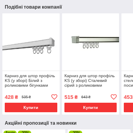
Подібні товари компанії
Карниз для штор профіль
Карниз для штор профіль
Карн
KS (у зборі) Білий з
KS (у зборі) Сталевий
стел
роликовими бігунками
сірий з роликовими
поси
бігунками
см.
428
515
453
₴
₴
535 ₴
643 ₴
Купити
Купити
Акційні пропозиції та новинки
Акція
–20%
–20%