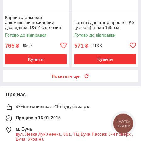
Карниз стельовий
алюмінієвий посилений
Карниз для штор профіль KS
дворядний, DS-2 Сталевий
(у зборі) Білий 185 см
на роликових бігунках
Готово до відправки
Готово до відправки
765
571
₴
₴
956 ₴
713 ₴
Купити
Купити
Показати ще
Про нас
99% позитивних з 215 відгуків за рік
Працює з 16.01.2015
КНОПКА
ЗВ'ЯЗКУ
м. Буча
вул. Левка Лук'яненка, 66а, ТЦ Буча Пассаж 3-й поверх ,
Буча, Україна