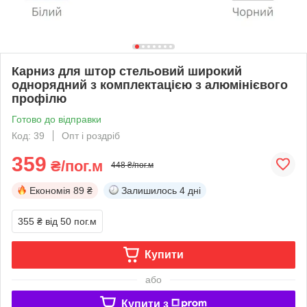
Карниз для штор стельовий широкий
однорядний з комплектацією з алюмінієвого
профілю
Готово до відправки
Код: 39
Опт і роздріб
359
₴/пог.м
448 ₴/пог.м
Економія
89 ₴
Залишилось
4 дні
355 ₴
від 50 пог.м
Купити
або
Купити з