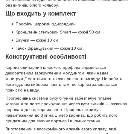
без вигинів, білого кольору.
Що входить у комплект
Профіль широкий однорядний
Кронштейн стельовий Smart — кожні 50 см
Бігунки — кожні 10 см
Гачок французький — кожні 10 см
Конструктивні особливості
Карниз одинарний широкого профілю вирізняється
декоративним заокругленим молдингом, який надає
конструкції естетичного та завершеного вигляду. Це робить
його вдалим вибором навіть там, де карниз залишається
повністю на виду.
Прогресивна система руху бігунків забезпечує плавне
ковзання та легке проходження через кути вигинів — важлива
перевага для еркерних вікон. Профіль витримує
навантаження до 8 кг на 1 метр карниза, що робить його
придатним для важких портьєр і щільних тканин.
Виготовлений з високоміцного алюмінієвого сплаву, який