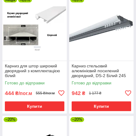
Карниз для штор широкий
Карниз стельовий
дворядний з комплектацією
алюмінієвий посилений
білий
дворядний, DS-2 Білий 245
см
Готово до відправки
Готово до відправки
444
942
₴/пог.м
₴
555 ₴/пог.м
1 177 ₴
Купити
Купити
–20%
–20%