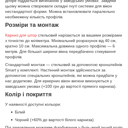
добре піддається вигинанню у заводських умовах. Завдяки
цьому можна створювати складні гнуті системи для вікон
нестандартної форми. Можна встановлювати паралельно
необмежену кількість профілів.
Розміри та монтаж
Карниз для штор
стельовий нарізається за вашими розмірами
з точністю до міліметра. Мінімальний розрахунок від 40 см,
кратно 10 см. Максимальна довжина одного профілю — 6
метрів. Для більшої ширини вікна передбачено стикування
профілів.
Стандартний монтаж — стельовий за допомогою кронштейнів
Smart у комплекті. Настінний монтаж здійснюється за
допомогою спеціальних кронштейнів, які можна придбати у
нас додатково. Для еркерних вікон вигини виконуються у
заводських умовах (+100 грн до вартості прямого карниза).
Колір і покриття
У наявності доступні кольори:
Білий
Чорний (+60% до вартості білого карниза)
Під замовлення можливе фарбування у будь-який інший колір