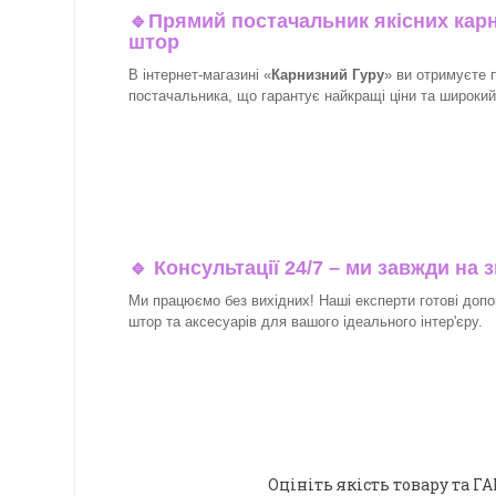
🔹
Прямий постачальник якісних карн
штор
В інтернет-магазині «
Карнизний Гуру
» ви отримуєте 
постачальника, що гарантує найкращі ціни та широкий в
🔹 Консультації 24/7 – ми завжди на з
Ми працюємо без вихідних! Наші експерти готові допо
штор та аксесуарів для вашого ідеального інтер'єру.​
Оцініть якість товару та