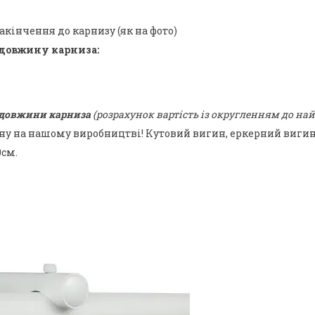
акінчення до карнизу (як на фото)
 довжину карниза:
 довжини карниза
(розрахунок вартість із округленням до на
ну на нашому виробництві! Кутовий вигин, еркерний виги
0см.