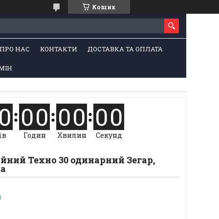
Кошик
ПРО НАС
КОНТАКТИ
ДОСТАВКА ТА ОПЛАТА
МІН
0
0
0
0
0
0
0
ів
Годин
Хвилин
Секунд
йний Техно 30 одинарний Зегар,
ка
и