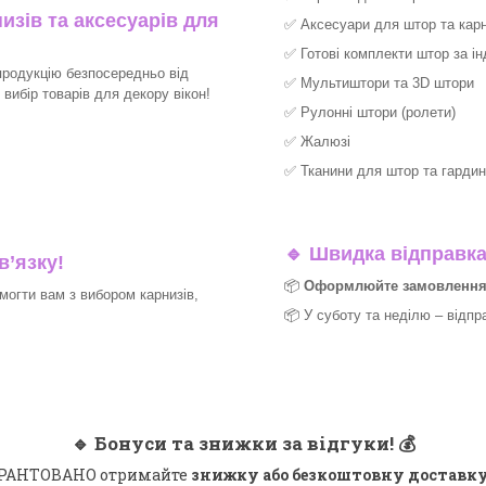
изів та аксесуарів для
✅
Аксесуари для штор та карн
✅
Готові комплекти штор за і
продукцію безпосередньо від
✅
Мультиштори та 3D штори
ибір товарів для декору вікон!​
✅
Рулонні штори (ролети)
✅
Жалюзі
✅
Тканини для штор та гардин
🔹
Швидка відправка 
в’язку!
📦
Оформлюйте замовлення д
могти вам з вибором карнизів,
📦 У суботу та неділю – відпр
🔹
Бонуси та знижки за відгуки!
💰
 ГАРАНТОВАНО отримайте
знижку або безкоштовну доставку