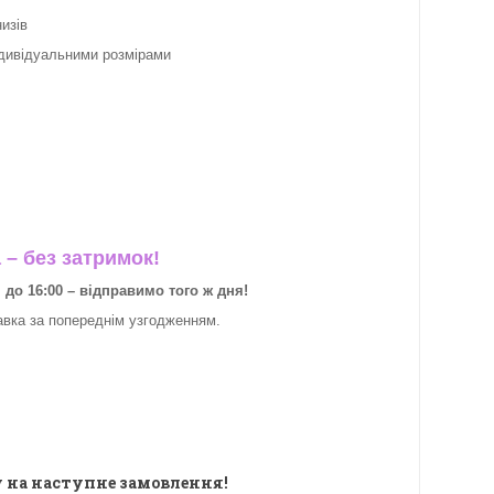
изів
ндивідуальними розмірами
– без затримок!
о 16:00 – відправимо того ж дня!
авка за
попереднім узгодженням.
 на наступне замовлення!