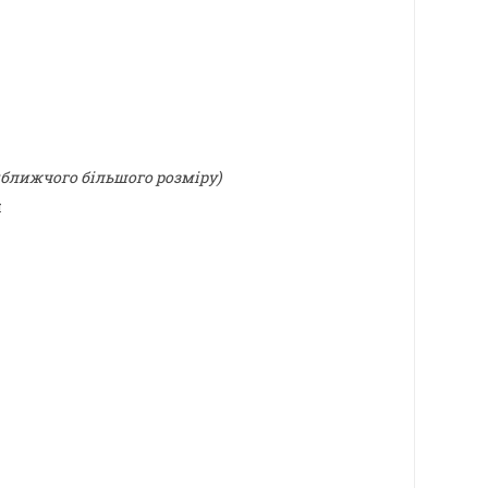
йближчого більшого розміру)
н