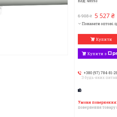
Код:
48593
5 527 ₴
6 908 ₴
Показати оптові 
Купити
Купити з
+380 (97) 784-81-2
З будь-яких пита
повернення товару 