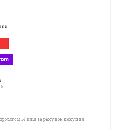
ціни
8
нь
протягом 14 днів
за рахунок покупця