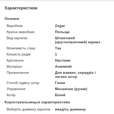
Характеристики
Основні
Виробник
Zegar
Країна виробник
Польща
Вид карниза
Штанговий
(круглопалочний) карниз
Можливість стику
Так
Кількість рядів
1
Кріплення
Настінне
Матеріал
Алюміній
Призначення
Для важких, середніх і
легких штор
Спосіб підвісу штор
Гачки
Управління
Механічне (ручне)
Колір
Білий
Користувальницькі характеристики
Виберіть довжину карниза
введіть довжину