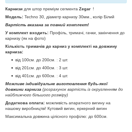
Карнизи
для штор преміум сегмента
Zegar
!
Модель:
Techno 30, діаметр карнизу 30мм., колір Білий
Вартість вказана за повний комплект!
У комплект входить:
Профіль, тримачі, гачки, закінчення до
карнизу (як на фото)
Кількість тримачів до карниз у комплекті на довжину
карниза:
від 100см. до 200см. : 2 шт.
від 201см. до 400см. : 3 шт.
від 401см. до 600см. : 4 шт.
Можливе індивідуальне виготовлення будь-якої
довжини карниза
(розрахунок вартість із округленням до
найближчого більшого розміру)
Додаткова оплата:
можливість апаратного вигину на
нашому виробництві! Кутовий вигин, еркерний вигин
Максимальна довжина цілісного профілю: до 600см.