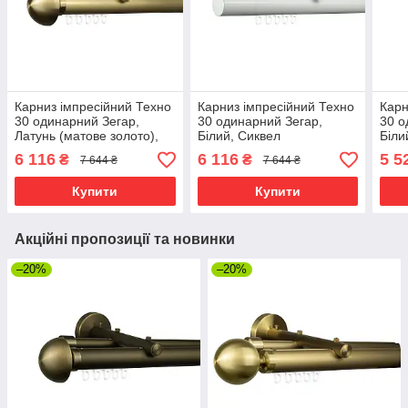
Карниз імпресійний Техно
Карниз імпресійний Техно
Карн
30 одинарний Зегар,
30 одинарний Зегар,
30 о
Латунь (матове золото),
Білий, Сиквел
Біли
Півсфера
6 116
6 116
5 5
₴
₴
7 644 ₴
7 644 ₴
Купити
Купити
Акційні пропозиції та новинки
–20%
–20%