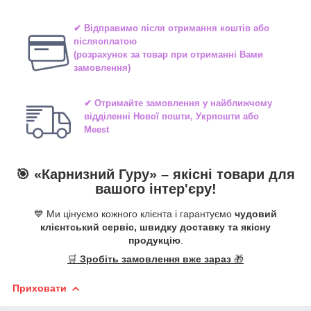
✔ Відправимо після отримання коштів або
післяоплатою
(розрахунок за товар при отриманні Вами
замовлення)
✔ Отримайте замовлення у найближчому
відділенні
Нової пошти, Укрпошти або
Meest
🎯 «
Карнизний Гуру
» –
якісні
товари для
вашого інтер'єру!
💙 Ми цінуємо кожного клієнта і гарантуємо
чудовий
клієнтський сервіс, швидку доставку та якісну
продукцію
.
🛒
Зробіть замовлення вже зараз
🎁
Приховати