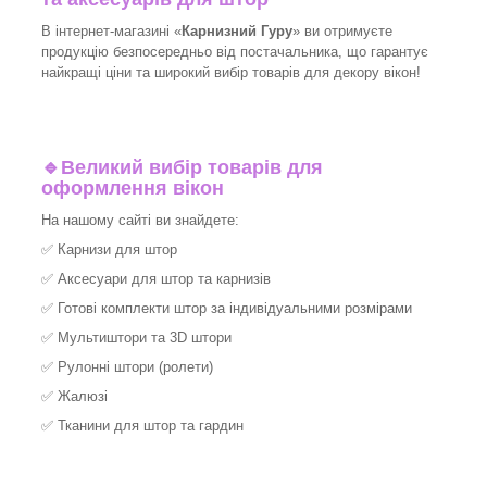
В інтернет-магазині «
Карнизний Гуру
» ви отримуєте
продукцію безпосередньо від постачальника, що гарантує
найкращі ціни та широкий вибір товарів для декору вікон!​
🔹
Великий вибір товарів для
оформлення вікон
На нашому сайті ви знайдете:
✅
Карнизи для штор
✅
Аксесуари для штор та карнизів
✅
Готові комплекти штор за індивідуальними розмірами
✅
Мультиштори та 3D штори
✅
Рулонні штори (ролети)
✅
Жалюзі
✅
Тканини для штор та гардин