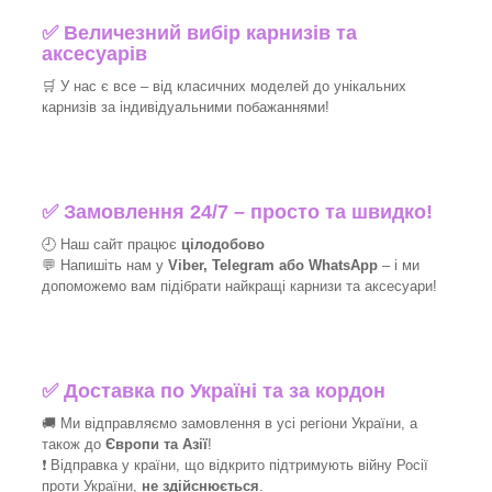
✅
Величезний вибір карнизів та
аксесуарів
🛒
У нас є все – від класичних моделей до унікальних
карнизів за індивідуальними побажаннями!​
✅
Замовлення 24/7 – просто та швидко!
🕘 Наш сайт працює
цілодобово
💬 Напишіть нам у
Viber, Telegram або WhatsApp
–
і
ми
допоможемо вам підібрати найкращі
карнизи та аксесуари!
✅
Доставка по Україні та за кордон
🚚 Ми відправляємо замовлення в усі регіони України, а
також до
Європи та Азії
!
❗ Відправка у країни, що відкрито підтримують війну Росії
проти України,
не здійснюється
.