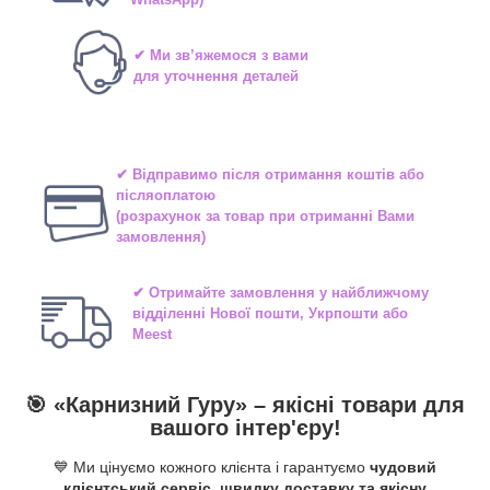
✔ Ми зв’яжемося з вами
для уточнення деталей
✔ Відправимо після отримання коштів або
післяоплатою
(розрахунок за товар при отриманні Вами
замовлення)
✔ Отримайте замовлення у найближчому
відділенні
Нової пошти, Укрпошти або
Meest
🎯 «
Карнизний Гуру
» –
якісні
товари для
вашого інтер'єру!
💙 Ми цінуємо кожного клієнта і гарантуємо
чудовий
клієнтський сервіс, швидку доставку та якісну