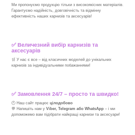
Ми пропонуємо продукцію тільки з високоякісних матеріалів.
Гарантуємо надійність, довговічність та відмінну
ефективність наших карнизів та аксесуарів!​
✅
Величезний вибір карнизів та
аксесуарів
🛒
У нас є все – від класичних моделей до унікальних
карнизів за індивідуальними побажаннями!​
✅
Замовлення 24/7 – просто та швидко!
🕘 Наш сайт працює
цілодобово
💬 Напишіть нам у
Viber, Telegram або WhatsApp
–
і
ми
допоможемо вам підібрати найкращі
карнизи та аксесуари!