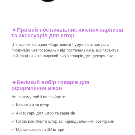
🔹
Прямий постачальник якісних карнизів
та аксесуарів для штор
В інтернет-магазині «
Карнизний Гуру
» ви отримуєте
продукцію безпосередньо від постачальника, що гарантує
найкращі ціни та широкий вибір товарів для декору вікон!​
🔹
Великий вибір товарів для
оформлення вікон
На нашому сайті ви знайдете:
✅
Карнизи для штор
✅
Аксесуари для штор та карнизів
✅
Готові комплекти штор за індивідуальними розмірами
✅
Мультиштори та 3D штори