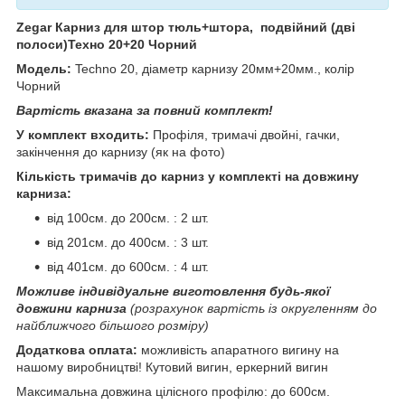
Zegar Карниз для штор тюль+штора, подвійний (дві
полоси)Техно 20+20 Чорний
Модель:
Techno 20, діаметр карнизу 20мм+20мм., колір
Чорний
Вартість вказана за повний комплект!
У комплект входить:
Профіля, тримачі двойні, гачки,
закінчення до карнизу (як на фото)
Кількість тримачів до карниз у комплекті на довжину
карниза:
від 100см. до 200см. : 2 шт.
від 201см. до 400см. : 3 шт.
від 401см. до 600см. : 4 шт.
Можливе індивідуальне виготовлення будь-якої
довжини карниза
(розрахунок вартість із округленням до
найближчого більшого розміру)
Додаткова оплата:
можливість апаратного вигину на
нашому виробництві! Кутовий вигин, еркерний вигин
Максимальна довжина цілісного профілю: до 600см.