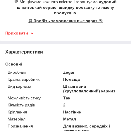
💙 Ми цінуємо кожного клієнта і гарантуємо
чудовий
клієнтський сервіс, швидку доставку та якісну
продукцію
.
🛒
Зробіть замовлення вже зараз
🎁
Приховати
Характеристики
Основні
Виробник
Zegar
Країна виробник
Польща
Вид карниза
Штанговий
(круглопалочний) карниз
Можливість стику
Так
Кількість рядів
2
Кріплення
Настінне
Матеріал
Метал
Призначення
Для важких, середніх і
легких штор