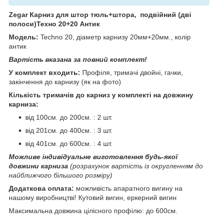
Zegar Карниз для штор тюль+штора, подвійний (дві
полоси)Техно 20+20 Антик
Модель:
Techno 20, діаметр карнизу 20мм+20мм., колір
антик
Вартість вказана за повний комплект!
У комплект входить:
Профіля, тримачі двойні, гачки,
закінчення до карнизу (як на фото)
Кількість тримачів до карниз у комплекті на довжину
карниза:
від 100см. до 200см. : 2 шт.
від 201см. до 400см. : 3 шт.
від 401см. до 600см. : 4 шт.
Можливе індивідуальне виготовлення будь-якої
довжини карниза
(розрахунок вартість із округленням до
найближчого більшого розміру)
Додаткова оплата:
можливість апаратного вигину на
нашому виробництві! Кутовий вигин, еркерний вигин
Максимальна довжина цілісного профілю: до 600см.