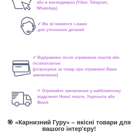
або в
месенджерах
(Viber, Telegram,
WhatsApp)
✔ Ми зв’яжемося з вами
для уточнення деталей
✔ Відправимо після отримання коштів або
післяоплатою
(розрахунок за товар при отриманні Вами
замовлення)
✔ Отримайте замовлення у найближчому
відділенні
Нової пошти, Укрпошти або
Meest
🎯 «
Карнизний Гуру
» –
якісні
товари для
вашого інтер'єру!