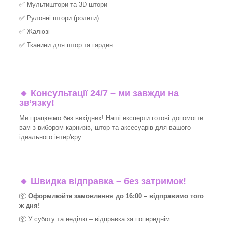
✅
Мультиштори та 3D штори
✅
Рулонні штори (ролети)
✅
Жалюзі
✅
Тканини для штор та гардин
🔹 Консультації 24/7 – ми завжди на
зв’язку!
Ми працюємо без вихідних! Наші експерти готові допомогти
вам з вибором карнизів, штор та аксесуарів для вашого
ідеального інтер'єру.​
🔹
Швидка відправка – без затримок!
📦
Оформлюйте замовлення до 16:00 – відправимо того
ж дня!
📦 У суботу та неділю – відправка за
попереднім