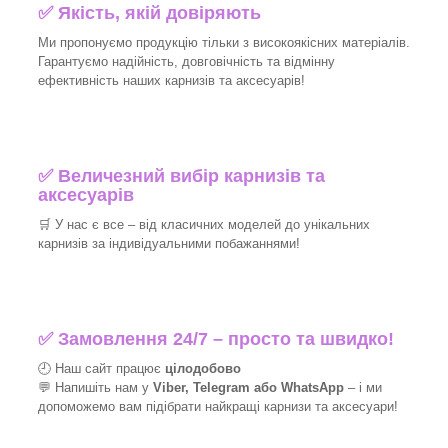
✅
Якість, якій довіряють
Ми пропонуємо продукцію тільки з високоякісних матеріалів.
Гарантуємо надійність, довговічність та відмінну
ефективність наших карнизів та аксесуарів!​
✅
Величезний вибір карнизів та
аксесуарів
🛒
У нас є все – від класичних моделей до унікальних
карнизів за індивідуальними побажаннями!​
✅
Замовлення 24/7 – просто та швидко!
🕘 Наш сайт працює
цілодобово
💬 Напишіть нам у
Viber, Telegram або WhatsApp
–
і
ми
допоможемо вам підібрати найкращі
карнизи та аксесуари!