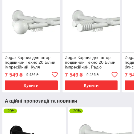
Zegar Карниз для штор
Zegar Карниз для штор
Zega
подвійний Техно 20 Білий
подвійний Техно 20 Білий
подв
імпресійний, Куля
імпресійний, Радіо
блис
Трап
7 549
7 549
7 5
₴
₴
9 436 ₴
9 436 ₴
Купити
Купити
Акційні пропозиції та новинки
–20%
–20%