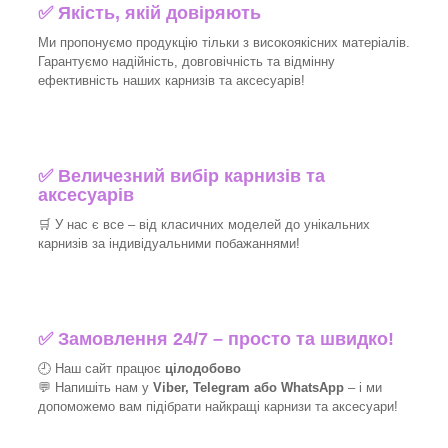
✅
Якість, якій довіряють
Ми пропонуємо продукцію тільки з високоякісних матеріалів.
Гарантуємо надійність, довговічність та відмінну
ефективність наших карнизів та аксесуарів!​
✅
Величезний вибір карнизів та
аксесуарів
🛒
У нас є все – від класичних моделей до унікальних
карнизів за індивідуальними побажаннями!​
✅
Замовлення 24/7 – просто та швидко!
🕘 Наш сайт працює
цілодобово
💬 Напишіть нам у
Viber, Telegram або WhatsApp
–
і
ми
допоможемо вам підібрати найкращі
карнизи та аксесуари!