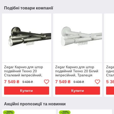
Подібні товари компанії
Zegar Карниз для штор
Zegar Карниз для штор
Zega
подвійний Техно 20
подвійний Техно 20 Білий
одно
Сталевий імпресійний,
імпресійний, Трапеція
Стал
Трапеція
Трап
7 549
7 549
5 3
₴
₴
9 436 ₴
9 436 ₴
Купити
Купити
Акційні пропозиції та новинки
–20%
–20%