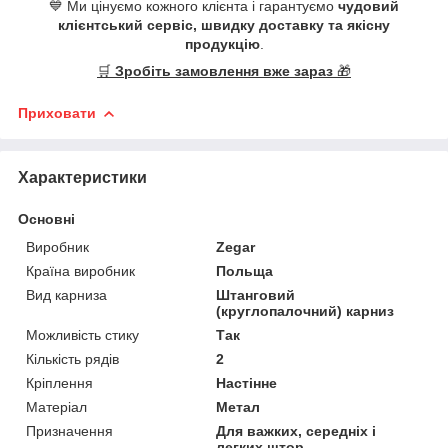
💙 Ми цінуємо кожного клієнта і гарантуємо
чудовий
клієнтський сервіс, швидку доставку та якісну
продукцію
.
🛒
Зробіть замовлення вже зараз
🎁
Приховати
Характеристики
Основні
Виробник
Zegar
Країна виробник
Польща
Вид карниза
Штанговий
(круглопалочний) карниз
Можливість стику
Так
Кількість рядів
2
Кріплення
Настінне
Матеріал
Метал
Призначення
Для важких, середніх і
легких штор