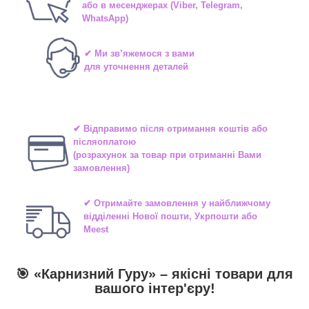
або в
месенджерах
(Viber, Telegram,
WhatsApp)
✔ Ми зв’яжемося з вами
для уточнення деталей
✔ Відправимо після отримання коштів або
післяоплатою
(розрахунок за товар при отриманні Вами
замовлення)
✔ Отримайте замовлення у найближчому
відділенні
Нової пошти, Укрпошти або
Meest
🎯 «
Карнизний Гуру
» –
якісні
товари для
вашого інтер'єру!