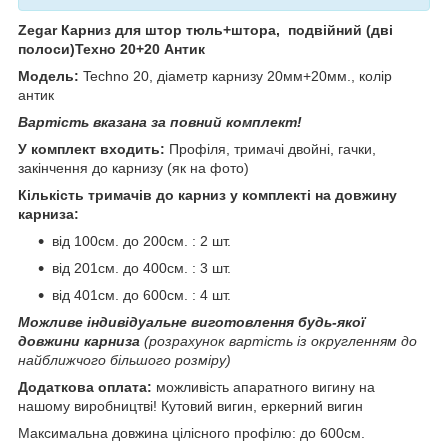
Zegar Карниз для штор тюль+штора, подвійний (дві
полоси)Техно 20+20 Антик
Модель:
Techno 20, діаметр карнизу 20мм+20мм., колір
антик
Вартість вказана за повний комплект!
У комплект входить:
Профіля, тримачі двойні, гачки,
закінчення до карнизу (як на фото)
Кількість тримачів до карниз у комплекті на довжину
карниза:
від 100см. до 200см. : 2 шт.
від 201см. до 400см. : 3 шт.
від 401см. до 600см. : 4 шт.
Можливе індивідуальне виготовлення будь-якої
довжини карниза
(розрахунок вартість із округленням до
найближчого більшого розміру)
Додаткова оплата:
можливість апаратного вигину на
нашому виробництві! Кутовий вигин, еркерний вигин
Максимальна довжина цілісного профілю: до 600см.