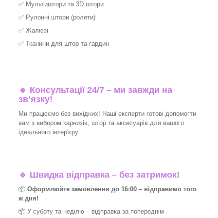
✅
Мультиштори та 3D штори
✅
Рулонні штори (ролети)
✅
Жалюзі
✅
Тканини для штор та гардин
🔹 Консультації 24/7 – ми завжди на
зв’язку!
Ми працюємо без вихідних! Наші експерти готові допомогти
вам з вибором карнизів, штор та аксесуарів для вашого
ідеального інтер'єру.​
🔹
Швидка відправка – без затримок!
📦
Оформлюйте замовлення до 16:00 – відправимо того
ж дня!
📦 У суботу та неділю – відправка за
попереднім