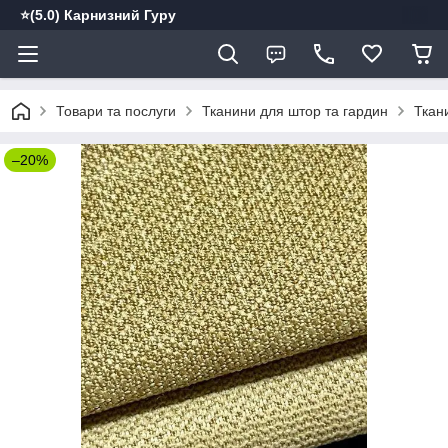
⭐️(5.0) Карнизний Гуру
Товари та послуги
Тканини для штор та гардин
Ткани
–20%