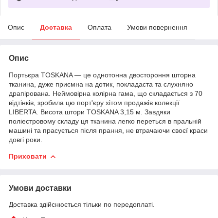
Опис
Доставка
Оплата
Умови повернення
Опис
Портьєра TOSKANA — це однотонна двостороння шторна
тканина, дуже приємна на дотик, покладаста та слухняно
драпірована. Неймовірна колірна гама, що складається з 70
відтінків, зробила цю порт'єру хітом продажів колекції
LIBERTA. Висота штори TOSKANA 3,15 м. Завдяки
поліестровому складу ця тканина легко переться в пральній
машині та прасується після прання, не втрачаючи своєї краси
довгі роки.
Приховати
Умови доставки
Доставка здійснюється тільки по передоплаті.