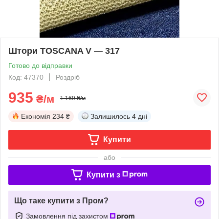
Штори TOSCANA V — 317
Готово до відправки
Код: 47370
Роздріб
935
₴/м
1 169 ₴/м
Економія
234 ₴
Залишилось
4 дні
Купити
або
Купити з
Що таке купити з Пром?
Замовлення під захистом