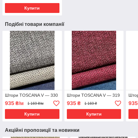
Купити
Подібні товари компанії
Штори TOSCANA V — 330
Штори TOSCANA V — 319
Што
935
935
935
₴/м
₴
1 169 ₴/м
1 169 ₴
Купити
Купити
Акційні пропозиції та новинки