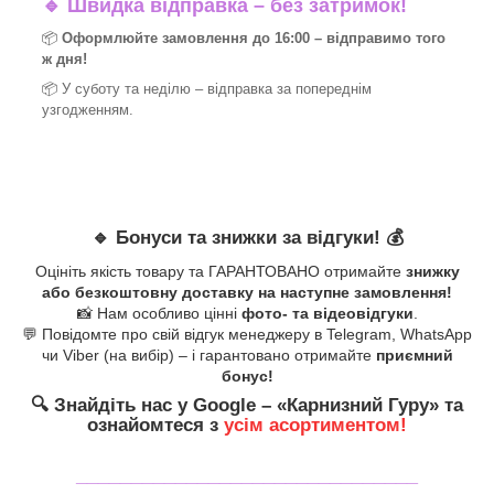
🔹
Швидка відправка – без затримок!
📦
Оформлюйте замовлення до 16:00 – відправимо того
ж дня!
📦 У суботу та неділю – відправка за
попереднім
узгодженням.
🔹
Бонуси та знижки за відгуки!
💰
Оцініть якість товару та ГАРАНТОВАНО отримайте
знижку
або безкоштовну доставку на наступне замовлення!
📸 Нам особливо цінні
фото- та відеовідгуки
.
💬 Повідомте про свій відгук менеджеру в Telegram, WhatsApp
чи Viber (на вибір) – і гарантовано отримайте
приємний
бонус!
🔍
Знайдіть нас у Google – «
Карнизний Гуру
» та
ознайомтеся з
усім асортиментом!
_______________________________