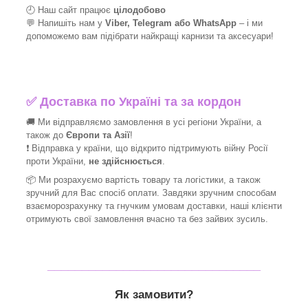
🕘 Наш сайт працює
цілодобово
💬 Напишіть нам у
Viber, Telegram або WhatsApp
–
і
ми
допоможемо вам підібрати найкращі
карнизи та аксесуари!
✅
Доставка по Україні та за кордон
🚚 Ми відправляємо замовлення в усі регіони України, а
також до
Європи та Азії
!
❗ Відправка у країни, що відкрито підтримують війну Росії
проти України,
не здійснюється
.
📦 Ми
розрахуємо вартість товару та логістики, а також
зручний для Вас спосіб оплати. Завдяки зручним способам
взаєморозрахунку та гнучким умовам доставки, наші клієнти
отримують свої замовлення вчасно та без зайвих зусиль.
_______________________________
Як замовити?