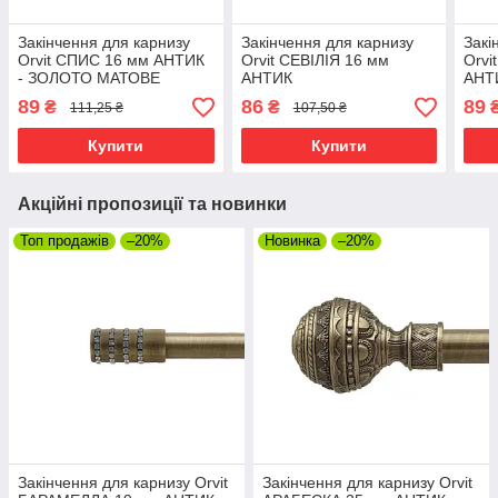
Закінчення для карнизу
Закінчення для карнизу
Закі
Orvit СПИС 16 мм АНТИК
Orvit СЕВІЛІЯ 16 мм
Orvi
- ЗОЛОТО МАТОВЕ
АНТИК
АНТ
89
86
89
₴
₴
111,25 ₴
107,50 ₴
Купити
Купити
Акційні пропозиції та новинки
Топ продажів
–20%
Новинка
–20%
Закінчення для карнизу Orvit
Закінчення для карнизу Orvit