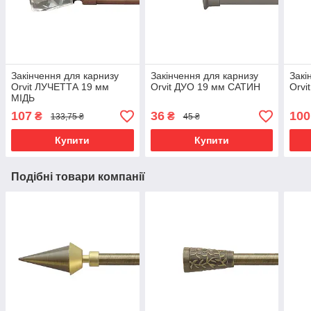
Закінчення для карнизу
Закінчення для карнизу
Закі
Orvit ЛУЧЕТТА 19 мм
Orvit ДУО 19 мм САТИН
Orvi
МІДЬ
107
36
100
₴
₴
133,75 ₴
45 ₴
Купити
Купити
Подібні товари компанії