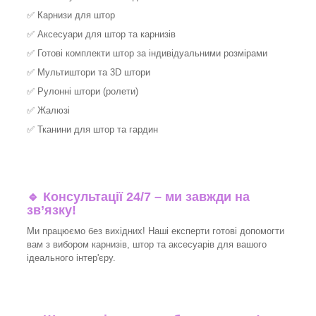
✅
Карнизи для штор
✅
Аксесуари для штор та карнизів
✅
Готові комплекти штор за індивідуальними розмірами
✅
Мультиштори та 3D штори
✅
Рулонні штори (ролети)
✅
Жалюзі
✅
Тканини для штор та гардин
🔹 Консультації 24/7 – ми завжди на
зв’язку!
Ми працюємо без вихідних! Наші експерти готові допомогти
вам з вибором карнизів, штор та аксесуарів для вашого
ідеального інтер'єру.​