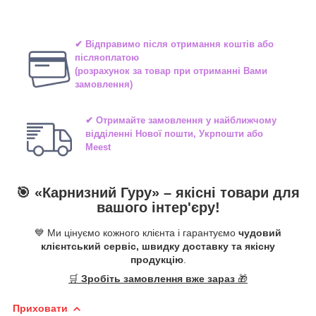
✔ Відправимо після отримання коштів або
післяоплатою
(розрахунок за товар при отриманні Вами
замовлення)
✔ Отримайте замовлення у найближчому
відділенні
Нової пошти, Укрпошти або
Meest
🎯 «
Карнизний Гуру
» –
якісні
товари для
вашого інтер'єру!
💙 Ми цінуємо кожного клієнта і гарантуємо
чудовий
клієнтський сервіс, швидку доставку та якісну
продукцію
.
🛒
Зробіть замовлення вже зараз
🎁
Приховати