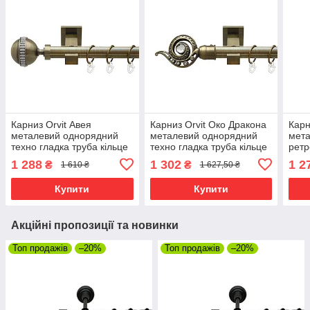
Карниз Orvit Авея
Карниз Orvit Око Дракона
Карн
металевий однорядний
металевий однорядний
мет
техно гладка труба кільце
техно гладка труба кільце
ретр
металеве Антик 25 мм 240
металеве Антик 25 мм 240
мета
1 288
1 302
1 2
₴
₴
1 610 ₴
1 627,50 ₴
см (00-00025794)
см (00-00025898)
25 м
0002
Купити
Купити
Акційні пропозиції та новинки
Топ продажів
–20%
Топ продажів
–20%