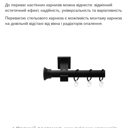
До переваг настінних карнизів можна віднести: відмінний
естетичний ефект, надійність, універсальність та варіативність.
Перевагою стельового карниза є можливість монтажу карниза
на довільній відстані від вікна і радіаторів опалення.