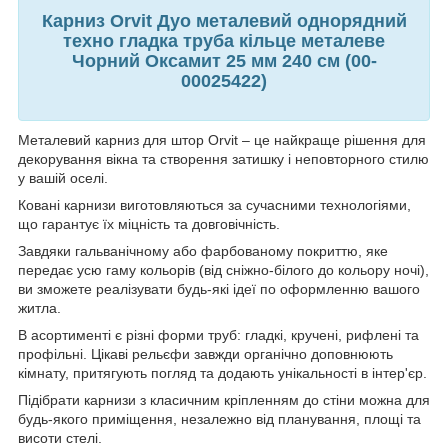
Карниз Orvit Дуо металевий однорядний
техно гладка труба кільце металеве
Чорний Оксамит 25 мм 240 см (00-
00025422)
Металевий карниз для штор Orvit – це найкраще рішення для
декорування вікна та створення затишку і неповторного стилю
у вашій оселі.
Ковані карнизи виготовляються за сучасними технологіями,
що гарантує їх міцність та довговічність.
Завдяки гальванічному або фарбованому покриттю, яке
передає усю гаму кольорів (від сніжно-білого до кольору ночі),
ви зможете реалізувати будь-які ідеї по оформленню вашого
житла.
В асортименті є різні форми труб: гладкі, кручені, рифлені та
профільні. Цікаві рельєфи завжди органічно доповнюють
кімнату, притягують погляд та додають унікальності в інтер'єр.
Підібрати карнизи з класичним кріпленням до стіни можна для
будь-якого приміщення, незалежно від планування, площі та
висоти стелі.