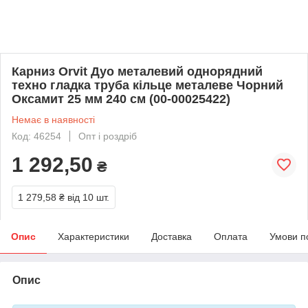
Карниз Orvit Дуо металевий однорядний
техно гладка труба кільце металеве Чорний
Оксамит 25 мм 240 см (00-00025422)
Немає в наявності
Код: 46254
Опт і роздріб
1 292,50
₴
1 279,58 ₴
від 10 шт.
Опис
Характеристики
Доставка
Оплата
Умови п
Опис