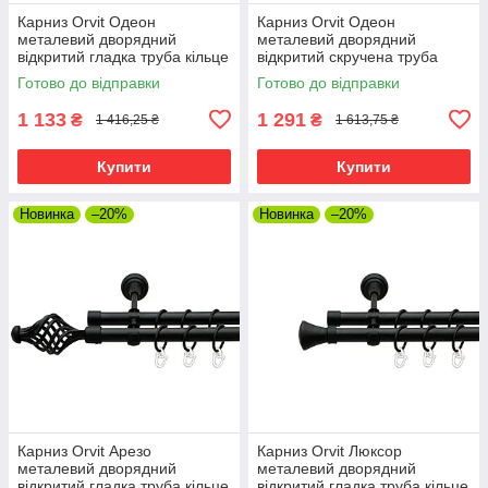
Карниз Orvit Одеон
Карниз Orvit Одеон
металевий дворядний
металевий дворядний
відкритий гладка труба кільце
відкритий скручена труба
металеве Чорний Оксамит
кільце металеве Чорний
Готово до відправки
Готово до відправки
19\19 мм 240 см (00-
Оксамит 19\19 мм 240 см
00007013)
(00-00007033)
1 133
1 291
₴
₴
1 416,25 ₴
1 613,75 ₴
Купити
Купити
Новинка
–20%
Новинка
–20%
Карниз Orvit Арезо
Карниз Orvit Люксор
металевий дворядний
металевий дворядний
відкритий гладка труба кільце
відкритий гладка труба кільце