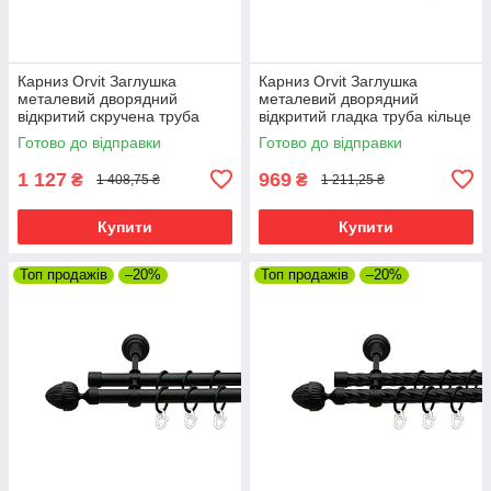
Карниз Orvit Заглушка
Карниз Orvit Заглушка
металевий дворядний
металевий дворядний
відкритий скручена труба
відкритий гладка труба кільце
кільце металеве Чорний
металеве Чорний Оксамит
Готово до відправки
Готово до відправки
Оксамит 19\19 мм 240 см
19\19 мм 240 см (00-
(00-00007025)
00007005)
1 127
969
₴
₴
1 408,75 ₴
1 211,25 ₴
Купити
Купити
Топ продажів
–20%
Топ продажів
–20%