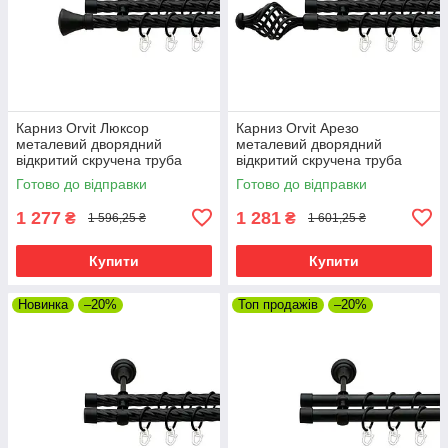
Карниз Orvit Люксор
Карниз Orvit Арезо
металевий дворядний
металевий дворядний
відкритий скручена труба
відкритий скручена труба
кільце металеве Чорний
кільце металеве Чорний
Готово до відправки
Готово до відправки
Оксамит 19\19 мм 240 см
Оксамит 19\19 мм 240 см
(00-00007029)
(00-00007021)
1 277
1 281
₴
₴
1 596,25 ₴
1 601,25 ₴
Купити
Купити
Новинка
–20%
Топ продажів
–20%