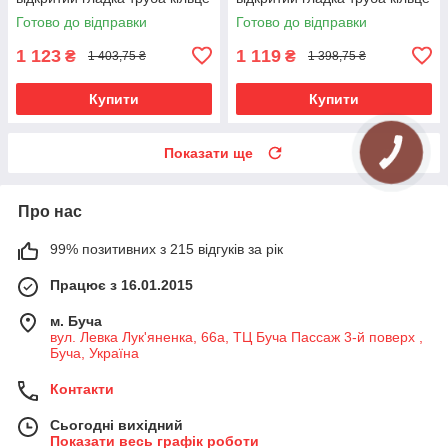
металеве Чорний Оксамит
металеве Чорний Оксамит
Готово до відправки
Готово до відправки
19\19 мм 240 см (00-
19\19 мм 240 см (00-
00007001)
00007009)
1 123
1 119
₴
₴
1 403,75 ₴
1 398,75 ₴
Купити
Купити
Показати ще
Про нас
99% позитивних з 215 відгуків за рік
Працює з 16.01.2015
м. Буча
вул. Левка Лук'яненка, 66а, ТЦ Буча Пассаж 3-й поверх ,
Буча, Україна
Контакти
Сьогодні вихідний
Показати весь графік роботи