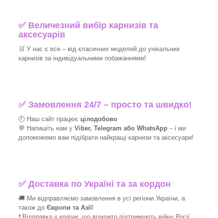
✅
Величезний вибір карнизів та
аксесуарів
🛒
У нас є все – від класичних моделей до унікальних
карнизів за індивідуальними побажаннями!​
✅
Замовлення 24/7 – просто та швидко!
🕘 Наш сайт працює
цілодобово
💬 Напишіть нам у
Viber, Telegram або WhatsApp
–
і
ми
допоможемо вам підібрати найкращі
карнизи та аксесуари!
✅
Доставка по Україні та за кордон
🚚 Ми відправляємо замовлення в усі регіони України, а
також до
Європи та Азії
!
❗ Відправка у країни, що відкрито підтримують війну Росії