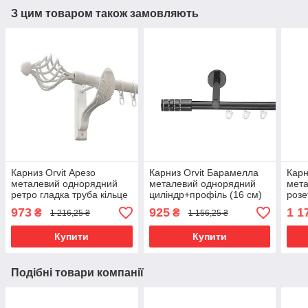
З цим товаром також замовляють
Карниз Orvit Арезо
Карниз Orvit Барамелла
Карн
металевий однорядний
металевий однорядний
мет
ретро гладка труба кільце
циліндр+профіль (16 см)
розе
металеве Арктіс 25 мм
профільна труба Онікс 19
проф
973
925
1 1
₴
₴
1 216,25 ₴
1 156,25 ₴
200 см (00-00010383)
мм 240 см (6678579)
мм 1
Купити
Купити
Подібні товари компанії