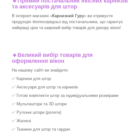
🔹
Прямий постачальник якісних карнизів
та аксесуарів для штор
В інтернет-магазині «
Карнизний Гуру
» ви отримуєте
продукцію безпосередньо від постачальника, що гарантує
найкращі ціни та широкий вибір товарів для декору вікон!​
🔹
Великий вибір товарів для
оформлення вікон
На нашому сайті ви знайдете:
✅
Карнизи для штор
✅
Аксесуари для штор та карнизів
✅
Готові комплекти штор за індивідуальними розмірами
✅
Мультиштори та 3D штори
✅
Рулонні штори (ролети)
✅
Жалюзі
✅
Тканини для штор та гардин