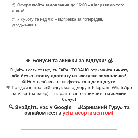
📦
Оформлюйте замовлення до 16:00 – відправимо того
ж дня!
📦 У суботу та неділю – відправка за
попереднім
узгодженням.
🔹
Бонуси та знижки за відгуки!
💰
Оцініть якість товару та ГАРАНТОВАНО отримайте
знижку
або безкоштовну доставку на наступне замовлення!
📸 Нам особливо цінні
фото- та відеовідгуки
.
💬 Повідомте про свій відгук менеджеру в Telegram, WhatsApp
чи Viber (на вибір) – і гарантовано отримайте
приємний
бонус!
🔍
Знайдіть нас у Google – «
Карнизний Гуру
» та
ознайомтеся з
усім асортиментом!
_______________________________