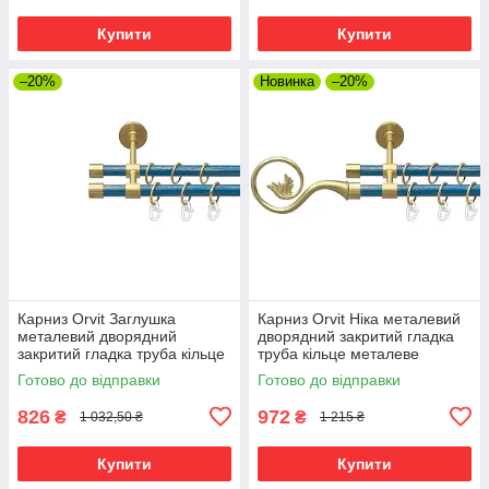
Купити
Купити
–20%
Новинка
–20%
Карниз Orvit Заглушка
Карниз Orvit Ніка металевий
металевий дворядний
дворядний закритий гладка
закритий гладка труба кільце
труба кільце металеве
металеве Золото Матове -
Золото Матове - Блакить
Готово до відправки
Готово до відправки
Блакить 16\16 мм 160 см
16\16 мм 160 см (00-
00025080)
826
972
₴
₴
1 032,50 ₴
1 215 ₴
Купити
Купити