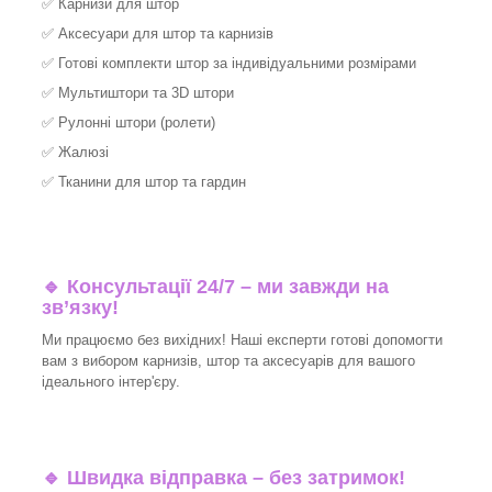
✅
Карнизи для штор
✅
Аксесуари для штор та карнизів
✅
Готові комплекти штор за індивідуальними розмірами
✅
Мультиштори та 3D штори
✅
Рулонні штори (ролети)
✅
Жалюзі
✅
Тканини для штор та гардин
🔹 Консультації 24/7 – ми завжди на
зв’язку!
Ми працюємо без вихідних! Наші експерти готові допомогти
вам з вибором карнизів, штор та аксесуарів для вашого
ідеального інтер'єру.​
🔹
Швидка відправка – без затримок!