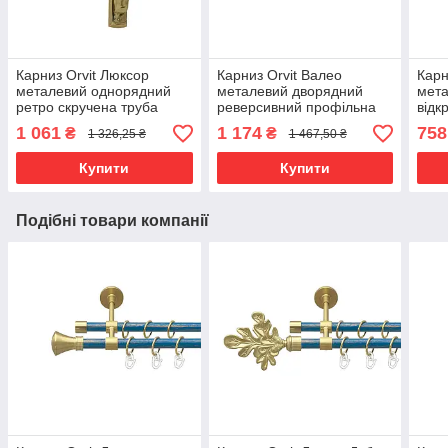
Карниз Orvit Люксор
Карниз Orvit Валео
Карн
металевий однорядний
металевий дворядний
мета
ретро скручена труба
реверсивний профільна
відк
кільце фасонне металеве
труба Антик 19\19 мм 160
кіль
1 061
1 174
758
₴
₴
1 326,25 ₴
1 467,50 ₴
Золото 25 мм 160 см (00-
см (7219305)
16\1
00010847)
0002
Купити
Купити
Подібні товари компанії