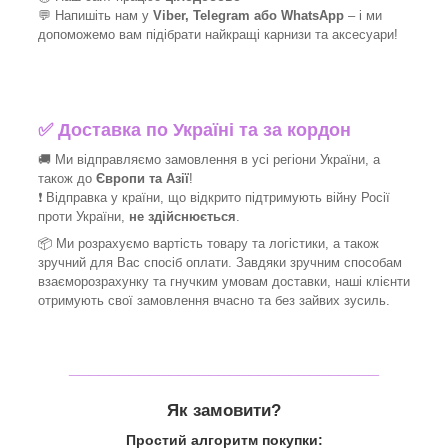
💬 Напишіть нам у
Viber, Telegram або WhatsApp
–
і
ми
допоможемо вам підібрати найкращі
карнизи та аксесуари!
✅
Доставка по Україні та за кордон
🚚 Ми відправляємо замовлення в усі регіони України, а
також до
Європи та Азії
!
❗ Відправка у країни, що відкрито підтримують війну Росії
проти України,
не здійснюється
.
📦 Ми
розрахуємо вартість товару та логістики, а також
зручний для Вас спосіб оплати. Завдяки зручним способам
взаєморозрахунку та гнучким умовам доставки, наші клієнти
отримують свої замовлення вчасно та без зайвих зусиль.
_______________________________
Як замовити?
Простий алгоритм покупки: