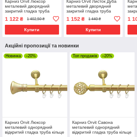
Карниз Orvit Люксор
Карниз Orvit Листок Дуба
Карн
металевий дворядний
металевий дворядний
мета
закритий гладка труба
закритий гладка труба
закр
кільце металеве Золото
кільце металеве Золото
кіль
1 122
1 152
1 1
₴
₴
1 402,50 ₴
1 440 ₴
Матове - Блакить 16\16
Матове - Блакить 16\16
Мато
мм 300 см
мм 240 см
мм 3
Купити
Купити
Акційні пропозиції та новинки
Новинка
–20%
Топ продажів
–20%
Карниз Orvit Люксор
Карниз Orvit Савона
металевий однорядний
металевий однорядний
відкритий гладка труба кільце
відкритий гладка труба кільце
металеве Золото Матове 25
металеве Золото Матове 25