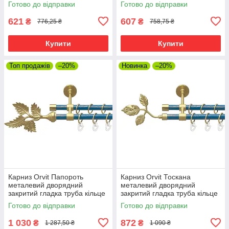
Готово до відправки
Готово до відправки
мм 160 см (00-00010186)
мм 160 см (00-00010190)
621
607
₴
₴
776,25 ₴
758,75 ₴
Купити
Купити
Топ продажів
–20%
Новинка
–20%
Карниз Orvit Папороть
Карниз Orvit Тоскана
металевий дворядний
металевий дворядний
закритий гладка труба кільце
закритий гладка труба кільце
металеве Золото Матове -
металеве Золото Матове -
Готово до відправки
Готово до відправки
Блакить 16\16 мм 160 см
Блакить 16\16 мм 160 см
1 030
872
₴
₴
1 287,50 ₴
1 090 ₴