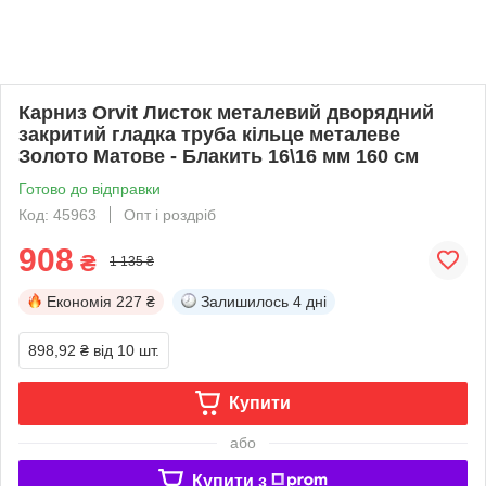
Карниз Orvit Листок металевий дворядний
закритий гладка труба кільце металеве
Золото Матове - Блакить 16\16 мм 160 см
Готово до відправки
Код: 45963
Опт і роздріб
908
₴
1 135 ₴
Економія
227 ₴
Залишилось
4 дні
898,92 ₴
від 10 шт.
Купити
або
Купити з