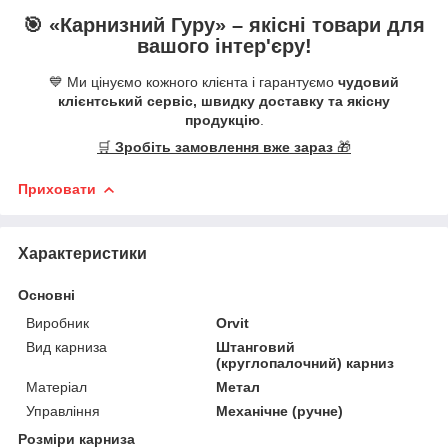
🎯 «
Карнизний Гуру
» –
якісні
товари для
вашого інтер'єру!
💙 Ми цінуємо кожного клієнта і гарантуємо
чудовий
клієнтський сервіс, швидку доставку та якісну
продукцію
.
🛒
Зробіть замовлення вже зараз
🎁
Приховати
Характеристики
Основні
Виробник
Orvit
Вид карниза
Штанговий
(круглопалочний) карниз
Матеріал
Метал
Управління
Механічне (ручне)
Розміри карниза