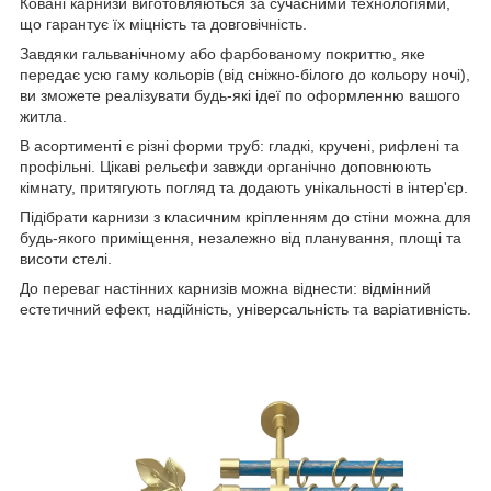
Ковані карнизи виготовляються за сучасними технологіями,
що гарантує їх міцність та довговічність.
Завдяки гальванічному або фарбованому покриттю, яке
передає усю гаму кольорів (від сніжно-білого до кольору ночі),
ви зможете реалізувати будь-які ідеї по оформленню вашого
житла.
В асортименті є різні форми труб: гладкі, кручені, рифлені та
профільні. Цікаві рельєфи завжди органічно доповнюють
кімнату, притягують погляд та додають унікальності в інтер'єр.
Підібрати карнизи з класичним кріпленням до стіни можна для
будь-якого приміщення, незалежно від планування, площі та
висоти стелі.
До переваг настінних карнизів можна віднести: відмінний
естетичний ефект, надійність, універсальність та варіативність.