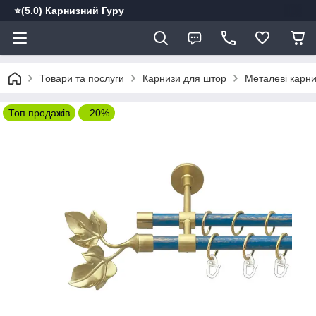
⭐️(5.0) Карнизний Гуру
Товари та послуги
Карнизи для штор
Металеві карн
Топ продажів
–20%