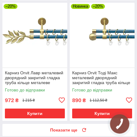
–20%
Новинка
–20%
Карниз Orvit Лавр металевий
Карниз Orvit Тоді Макс
дворядний закритий гладка
металевий дворядний
труба кільце металеве
закритий гладка труба кільце
Золото Матове - Блакить
металеве Золото Матове -
Готово до відправки
Готово до відправки
16\16 мм 160 см (00-
Блакить 16\16 мм 160 см
00025052)
972
890
₴
₴
1 215 ₴
1 112,50 ₴
Купити
Купити
Показати ще