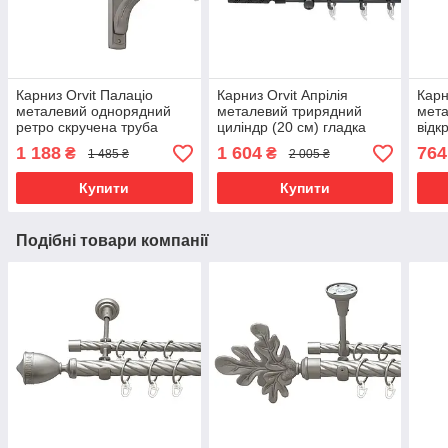
Карниз Orvit Палаціо
Карниз Orvit Апрілія
Карн
металевий однорядний
металевий трирядний
мет
ретро скручена труба
циліндр (20 см) гладка
відк
кільце металеве Сатин 25
труба кільце фасонне
кіль
1 188
1 604
764
₴
₴
1 485 ₴
2 005 ₴
мм 240 см (00-00011421)
металеве Онікс 16\16\16
мм 2
мм 160 см (4763371)
Купити
Купити
Подібні товари компанії