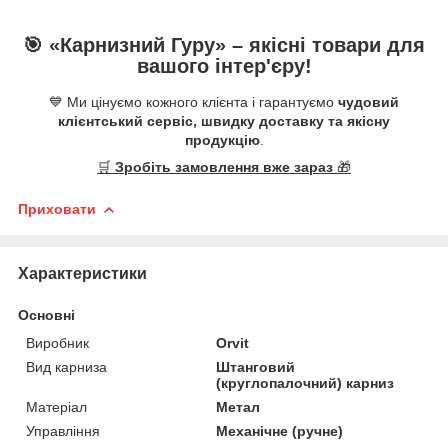
🎯 «
Карнизний Гуру
» –
якісні
товари для
вашого інтер'єру!
💙 Ми цінуємо кожного клієнта і гарантуємо
чудовий
клієнтський сервіс, швидку доставку та якісну
продукцію
.
🛒
Зробіть замовлення вже зараз
🎁
Приховати
Характеристики
Основні
Виробник
Orvit
Вид карниза
Штанговий
(круглопалочний) карниз
Матеріал
Метал
Управління
Механічне (ручне)