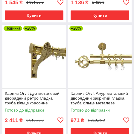
1 545
1 136
₴
₴
1 931,25 ₴
1 420 ₴
Купити
Купити
Новинка
–20%
–20%
Карниз Orvit Дуо металевий
Карниз Orvit Ажур металевий
дворядний ретро гладка
дворядний закритий гладка
труба кільце фасонне
труба кільце металеве
металеве Золото 25\19 мм
Золото 16\16 мм 240 см (00-
Готово до відправки
Готово до відправки
240 см (00-00009644)
00014473)
2 411
971
₴
₴
3 013,75 ₴
1 213,75 ₴
Купити
Купити