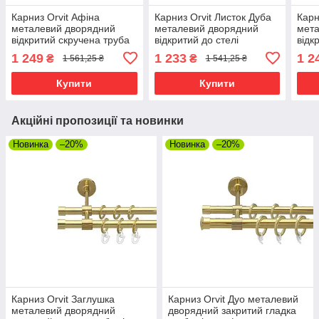
Карниз Orvit Афіна
Карниз Orvit Листок Дуба
Карн
металевий дворядний
металевий дворядний
мета
відкритий скручена труба
відкритий до стелі
відк
кільце металеве Сатин
скручена труба кільце
труб
1 249
1 233
1 2
₴
₴
1 561,25 ₴
1 541,25 ₴
25\16 мм 240 см (00-
металеве Сатин 25\16 мм
Біле
00023510)
200 см (00-00024099)
см (
Купити
Купити
Акційні пропозиції та новинки
Новинка
–20%
Новинка
–20%
Карниз Orvit Заглушка
Карниз Orvit Дуо металевий
металевий дворядний
дворядний закритий гладка