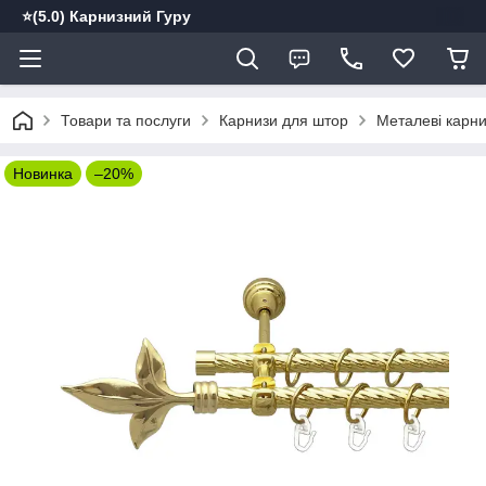
⭐️(5.0) Карнизний Гуру
Товари та послуги
Карнизи для штор
Металеві карн
Новинка
–20%