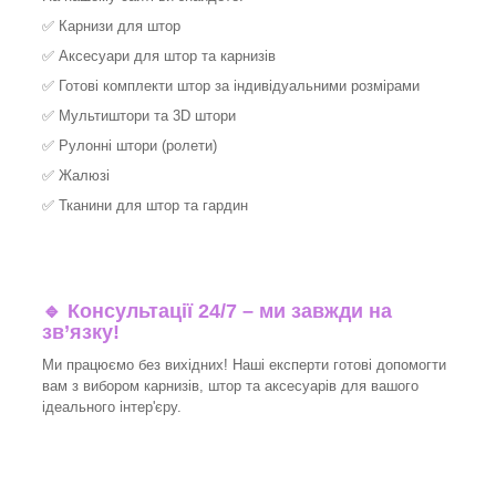
✅
Карнизи для штор
✅
Аксесуари для штор та карнизів
✅
Готові комплекти штор за індивідуальними розмірами
✅
Мультиштори та 3D штори
✅
Рулонні штори (ролети)
✅
Жалюзі
✅
Тканини для штор та гардин
🔹 Консультації 24/7 – ми завжди на
зв’язку!
Ми працюємо без вихідних! Наші експерти готові допомогти
вам з вибором карнизів, штор та аксесуарів для вашого
ідеального інтер'єру.​