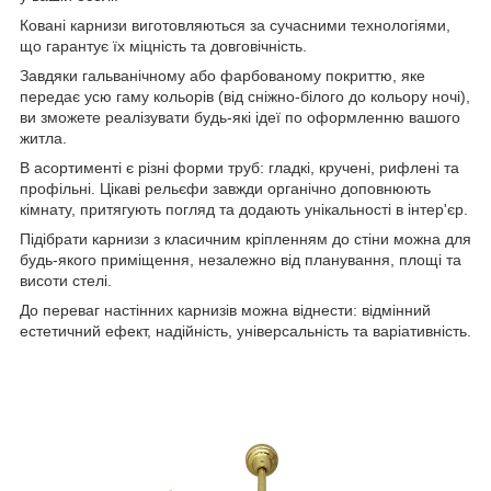
Ковані карнизи виготовляються за сучасними технологіями,
що гарантує їх міцність та довговічність.
Завдяки гальванічному або фарбованому покриттю, яке
передає усю гаму кольорів (від сніжно-білого до кольору ночі),
ви зможете реалізувати будь-які ідеї по оформленню вашого
житла.
В асортименті є різні форми труб: гладкі, кручені, рифлені та
профільні. Цікаві рельєфи завжди органічно доповнюють
кімнату, притягують погляд та додають унікальності в інтер'єр.
Підібрати карнизи з класичним кріпленням до стіни можна для
будь-якого приміщення, незалежно від планування, площі та
висоти стелі.
До переваг настінних карнизів можна віднести: відмінний
естетичний ефект, надійність, універсальність та варіативність.