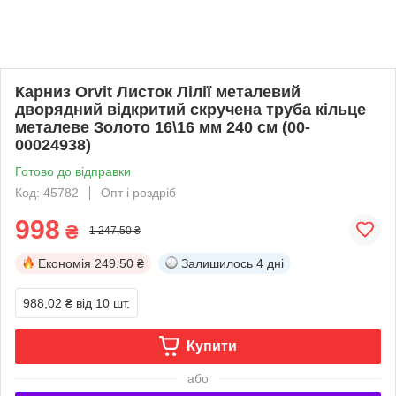
Карниз Orvit Листок Лілії металевий
дворядний відкритий скручена труба кільце
металеве Золото 16\16 мм 240 см (00-
00024938)
Готово до відправки
Код: 45782
Опт і роздріб
998
₴
1 247,50 ₴
Економія
249.50 ₴
Залишилось
4 дні
988,02 ₴
від 10 шт.
Купити
або