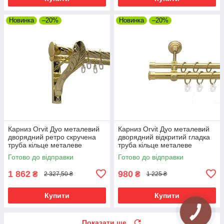
Новинка
–20%
Новинка
–20%
Карниз Orvit Дуо металевий
Карниз Orvit Дуо металевий
дворядний ретро скручена
дворядний відкритий гладка
труба кільце металеве
труба кільце металеве
Золото 25\19 мм 240 см (00-
Золото 19\16 мм 240 см (00-
Готово до відправки
Готово до відправки
00010893)
00012988)
1 862
980
₴
₴
2 327,50 ₴
1 225 ₴
Купити
Купити
Показати ще