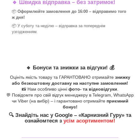
🔹
Швидка відправка – без затримок!
📦
Оформлюйте замовлення до 16:00 – відправимо того
ж дня!
📦 У суботу та неділю – відправка за
попереднім
узгодженням.
🔹
Бонуси та знижки за відгуки!
💰
Оцініть якість товару та ГАРАНТОВАНО отримайте
знижку
або безкоштовну доставку на наступне замовлення!
📸 Нам особливо цінні
фото- та відеовідгуки
.
💬 Повідомте про свій відгук менеджеру в Telegram, WhatsApp
чи Viber (на вибір) – і гарантовано отримайте
приємний
бонус!
🔍
Знайдіть нас у Google – «
Карнизний Гуру
» та
ознайомтеся з
усім асортиментом!
_______________________________