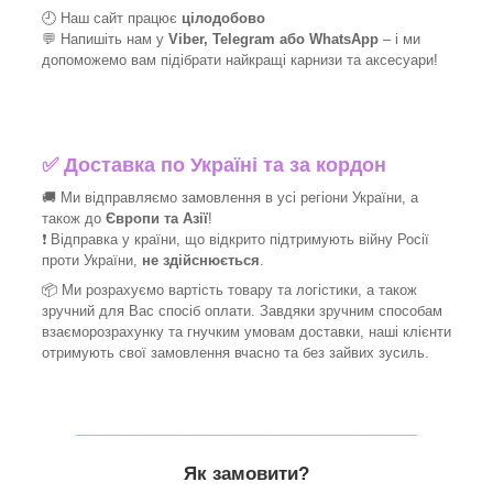
🕘 Наш сайт працює
цілодобово
💬 Напишіть нам у
Viber, Telegram або WhatsApp
–
і
ми
допоможемо вам підібрати найкращі
карнизи та аксесуари!
✅
Доставка по Україні та за кордон
🚚 Ми відправляємо замовлення в усі регіони України, а
також до
Європи та Азії
!
❗ Відправка у країни, що відкрито підтримують війну Росії
проти України,
не здійснюється
.
📦 Ми
розрахуємо вартість товару та логістики, а також
зручний для Вас спосіб оплати. Завдяки зручним способам
взаєморозрахунку та гнучким умовам доставки, наші клієнти
отримують свої замовлення вчасно та без зайвих зусиль.
_______________________________
Як замовити?