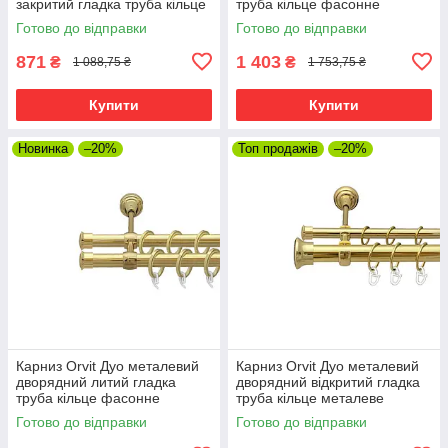
закритий гладка труба кільце
труба кільце фасонне
металеве Золото 16\16 мм
металеве Золото 19\16 мм
Готово до відправки
Готово до відправки
240 см (00-00014513)
240 см (00-00009328)
871
1 403
₴
₴
1 088,75 ₴
1 753,75 ₴
Купити
Купити
Новинка
–20%
Топ продажів
–20%
Карниз Orvit Дуо металевий
Карниз Orvit Дуо металевий
дворядний литий гладка
дворядний відкритий гладка
труба кільце фасонне
труба кільце металеве
металеве Золото 19\19 мм
Золото 25\19 мм 240 см (00-
Готово до відправки
Готово до відправки
240 см (00-00009444)
00012796)