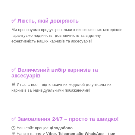
✅
Якість, якій довіряють
Ми пропонуємо продукцію тільки з високоякісних матеріалів.
Гарантуємо надійність, довговічність та відмінну
ефективність наших карнизів та аксесуарів!​
✅
Величезний вибір карнизів та
аксесуарів
🛒
У нас є все – від класичних моделей до унікальних
карнизів за індивідуальними побажаннями!​
✅
Замовлення 24/7 – просто та швидко!
🕘 Наш сайт працює
цілодобово
💬 Напишіть нам у
Viber, Telegram або WhatsApp
–
і
ми