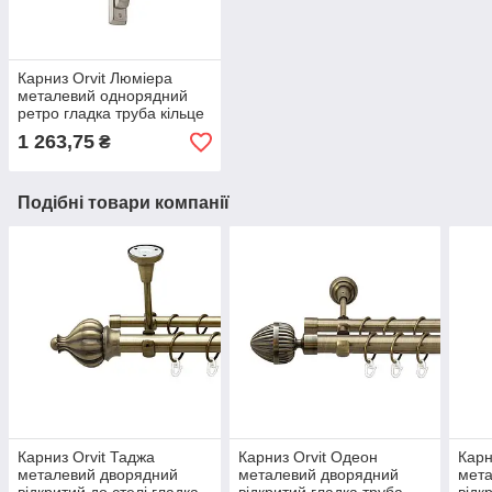
Карниз Orvit Люміера
металевий однорядний
ретро гладка труба кільце
металеве Нержавіюча
1 263,75
₴
Сталь 25 мм 200 см (00-
00021560)
Подібні товари компанії
Карниз Orvit Таджа
Карниз Orvit Одеон
Карн
металевий дворядний
металевий дворядний
мета
відкритий до стелі гладка
відкритий гладка труба
відк