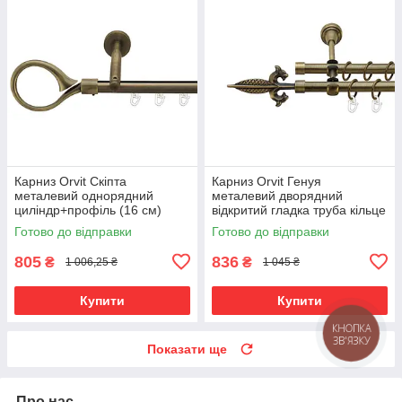
Карниз Orvit Скіпта
Карниз Orvit Генуя
металевий однорядний
металевий дворядний
циліндр+профіль (16 см)
відкритий гладка труба кільце
профільна труба Антик 19 мм
металеве Антик 16\16 мм 200
Готово до відправки
Готово до відправки
200 см (7218058)
см (7318533)
805
836
₴
₴
1 006,25 ₴
1 045 ₴
Купити
Купити
КНОПКА
ЗВ'ЯЗКУ
Показати ще
Про нас