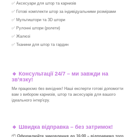
✅
Аксесуари для штор та карнизів
✅
Готові комплекти штор за індивідуальними розмірами
✅
Мультиштори та 3D штори
✅
Рулонні штори (ролети)
✅
Жалюзі
✅
Тканини для штор та гардин
🔹 Консультації 24/7 – ми завжди на
зв’язку!
Ми працюємо без вихідних! Наші експерти готові допомогти
вам з вибором карнизів, штор та аксесуарів для вашого
ідеального інтер'єру.​
🔹
Швидка відправка – без затримок!
📦
Оформлюйте замовлення до 16:00 – відправимо того