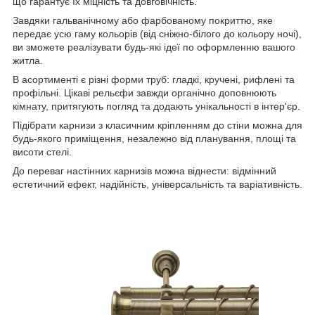
що гарантує їх міцність та довговічність.
Завдяки гальванічному або фарбованому покриттю, яке
передає усю гаму кольорів (від сніжно-білого до кольору ночі),
ви зможете реалізувати будь-які ідеї по оформленню вашого
житла.
В асортименті є різні форми труб: гладкі, кручені, рифлені та
профільні. Цікаві рельєфи завжди органічно доповнюють
кімнату, притягують погляд та додають унікальності в інтер'єр.
Підібрати карнизи з класичним кріпленням до стіни можна для
будь-якого приміщення, незалежно від планування, площі та
висоти стелі.
До переваг настінних карнизів можна віднести: відмінний
естетичний ефект, надійність, універсальність та варіативність.