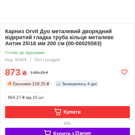
Карниз Orvit Дуо металевий дворядний
відкритий гладка труба кільце металеве
Антик 25\16 мм 200 см (00-00025593)
Готово до відправки
Код: 45405
Опт і роздріб
873
₴
1 091,25 ₴
Економія
218.25 ₴
Залишилось
4 дні
864,27 ₴
від 10 шт.
Купити
або
Купити з