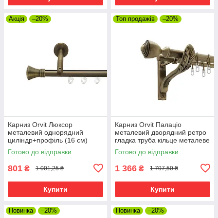
Акція
–20%
Топ продажів
–20%
Карниз Orvit Люксор
Карниз Orvit Палаціо
металевий однорядний
металевий дворядний ретро
циліндр+профіль (16 см)
гладка труба кільце металеве
профільна труба Антик 19 мм
Антик 25\19 мм 200 см
Готово до відправки
Готово до відправки
200 см (7218028)
(4301703)
801
1 366
₴
₴
1 001,25 ₴
1 707,50 ₴
Купити
Купити
Новинка
–20%
Новинка
–20%