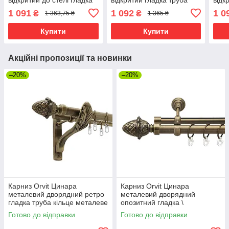
труба кільце металеве
кільце металеве Антик
труб
1 091
1 092
1 0
₴
₴
1 363,75 ₴
1 365 ₴
Антик 25\16 мм 200 см
25\19 мм 200 см (00-
Анти
(00-00018551)
00010255)
(00-
Купити
Купити
Акційні пропозиції та новинки
–20%
–20%
Карниз Orvit Цинара
Карниз Orvit Цинара
металевий дворядний ретро
металевий дворядний
гладка труба кільце металеве
опозитний гладка \
Антик 25\19 мм 200 см
профільна труба кільце
Готово до відправки
Готово до відправки
(4301727)
металеве Антик 25\19 мм 200
см (7524149)