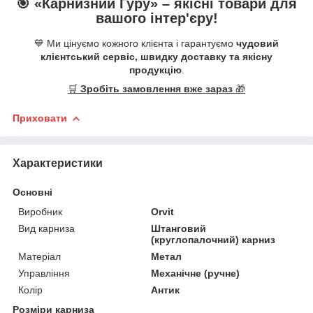
🎯 «
Карнизний Гуру
» –
якісні
товари для
вашого інтер'єру!
💙 Ми цінуємо кожного клієнта і гарантуємо
чудовий
клієнтський сервіс, швидку доставку та якісну
продукцію
.
🛒
Зробіть замовлення вже зараз
🎁
Приховати
Характеристики
Основні
Виробник
Orvit
Вид карниза
Штанговий
(круглопалочний) карниз
Матеріал
Метал
Управління
Механічне (ручне)
Колір
Антик
Розміри карниза