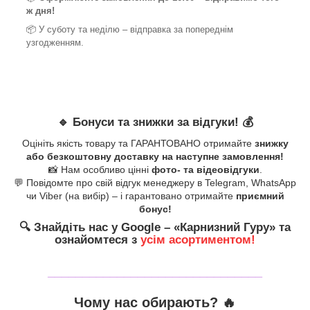
ж дня!
📦 У суботу та неділю – відправка за
попереднім
узгодженням.
🔹
Бонуси та знижки за відгуки!
💰
Оцініть якість товару та ГАРАНТОВАНО отримайте
знижку
або безкоштовну доставку на наступне замовлення!
📸 Нам особливо цінні
фото- та відеовідгуки
.
💬 Повідомте про свій відгук менеджеру в Telegram, WhatsApp
чи Viber (на вибір) – і гарантовано отримайте
приємний
бонус!
🔍
Знайдіть нас у Google – «
Карнизний Гуру
» та
ознайомтеся з
усім асортиментом!
_______________________________
Чому нас обирають?
🔥