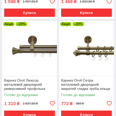
1 598
1 466
₴
₴
1 997,50 ₴
1 832,50 ₴
Купити
Купити
Акція
–20%
Акція
–20%
Карниз Orvit Люксор
Карниз Orvit Сетра
металевий дворядний
металевий дворядний
реверсивний профільна
закритий гладка труба кільце
труба Антик 19\19 мм 200 см
металеве Антик 16\16 мм 200
Готово до відправки
Готово до відправки
(7219371)
см (7329468)
1 310
772
₴
₴
1 637,50 ₴
965 ₴
Купити
Купити