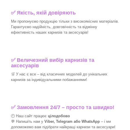
✅
Якість, якій довіряють
Ми пропонуємо продукцію тільки з високоякісних матеріалів.
Гарантуємо надійність, довговічність та відмінну
ефективність наших карнизів та аксесуарів!​
✅
Величезний вибір карнизів та
аксесуарів
🛒
У нас є все – від класичних моделей до унікальних
карнизів за індивідуальними побажаннями!​
✅
Замовлення 24/7 – просто та швидко!
🕘 Наш сайт працює
цілодобово
💬 Напишіть нам у
Viber, Telegram або WhatsApp
–
і
ми
допоможемо вам підібрати найкращі
карнизи та аксесуари!