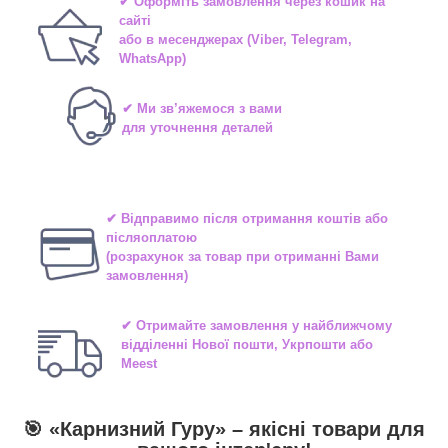
✔ Оформіть замовлення через
кошик на
сайті
або в
месенджерах
(Viber, Telegram,
WhatsApp)
✔ Ми зв’яжемося з вами
для уточнення деталей
✔ Відправимо після отримання коштів або
післяоплатою
(розрахунок за товар при отриманні Вами
замовлення)
✔ Отримайте замовлення у найближчому
відділенні
Нової пошти, Укрпошти або
Meest
🎯 «
Карнизний Гуру
» –
якісні
товари для