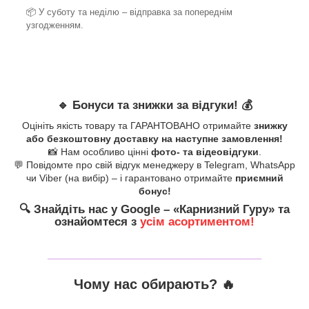
📦 У суботу та неділю – відправка за
попереднім
узгодженням.
🔹
Бонуси та знижки за відгуки!
💰
Оцініть якість товару та ГАРАНТОВАНО отримайте
знижку
або безкоштовну доставку на наступне замовлення!
📸 Нам особливо цінні
фото- та відеовідгуки
.
💬 Повідомте про свій відгук менеджеру в Telegram, WhatsApp
чи Viber (на вибір) – і гарантовано отримайте
приємний
бонус!
🔍
Знайдіть нас у Google – «
Карнизний Гуру
» та
ознайомтеся з
усім асортиментом!
_______________________________
Чому нас обирають?
🔥