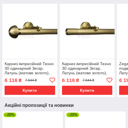
Карниз імпресійний Техно
Карниз імпресійний Техно
Zega
30 одинарний Зегар,
30 одинарний Зегар,
подв
Латунь (матове золото),
Латунь (матове золото),
Лату
Півсфера
Сиквел
Загл
6 116
6 116
6 1
₴
₴
7 644 ₴
7 644 ₴
Купити
Купити
Акційні пропозиції та новинки
–20%
–20%