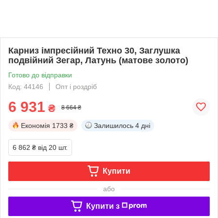
Карниз імпресійний Техно 30, Заглушка
подвійний Зегар, Латунь (матове золото)
Готово до відправки
Код: 44146
Опт і роздріб
6 931
₴
8 664 ₴
Економія
1733 ₴
Залишилось
4 дні
6 862 ₴
від 20 шт.
Купити
або
Купити з