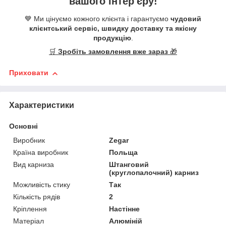
вашого інтер'єру!
💙 Ми цінуємо кожного клієнта і гарантуємо
чудовий
клієнтський сервіс, швидку доставку та якісну
продукцію
.
🛒
Зробіть замовлення вже зараз
🎁
Приховати
Характеристики
Основні
Виробник
Zegar
Країна виробник
Польща
Вид карниза
Штанговий
(круглопалочний) карниз
Можливість стику
Так
Кількість рядів
2
Кріплення
Настінне
Матеріал
Алюміній