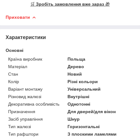
🛒
Зробіть замовлення вже зараз
🎁
Приховати
Характеристики
Основні
Країна виробник
Польща
Матеріал
Дерево
Стан
Новий
Колір
Різні кольори
Варіант монтажу
Універсальний
Різновид жалюзі
Внутрішні
Декоративна особливість
Однотонні
Призначення
Для дверей/для вікон
Засіб управління
Шнур
Тип жалюзі
Горизонтальні
Тип рафштори
З плоскими ламелями