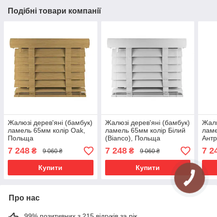
Подібні товари компанії
Жалюзі дерев'яні (бамбук)
Жалюзі дерев'яні (бамбук)
Жалю
ламель 65мм колір Oak,
ламель 65мм колір Білий
ламе
Польща
(Bianco), Польща
Антр
7 248
7 248
7 2
₴
₴
9 060 ₴
9 060 ₴
Купити
Купити
Про нас
99% позитивних з 215 відгуків за рік