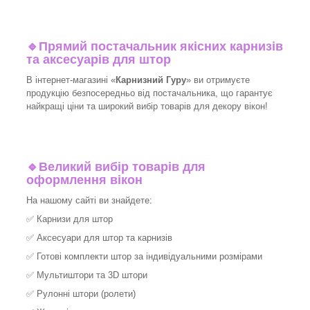
🔹
Прямий постачальник якісних карнизів
та аксесуарів для штор
В інтернет-магазині «
Карнизний Гуру
» ви отримуєте
продукцію безпосередньо від постачальника, що гарантує
найкращі ціни та широкий вибір товарів для декору вікон!​
🔹
Великий вибір товарів для
оформлення вікон
На нашому сайті ви знайдете:
✅
Карнизи для штор
✅
Аксесуари для штор та карнизів
✅
Готові комплекти штор за індивідуальними розмірами
✅
Мультиштори та 3D штори
✅
Рулонні штори (ролети)