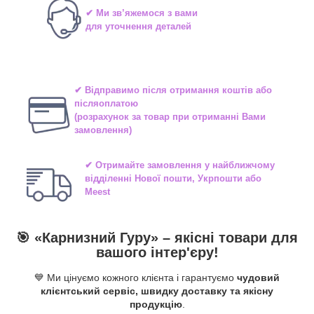
✔ Ми зв’яжемося з вами
для уточнення деталей
✔ Відправимо після отримання коштів або
післяоплатою
(розрахунок за товар при отриманні Вами
замовлення)
✔ Отримайте замовлення у найближчому
відділенні
Нової пошти, Укрпошти або
Meest
🎯 «
Карнизний Гуру
» –
якісні
товари для
вашого інтер'єру!
💙 Ми цінуємо кожного клієнта і гарантуємо
чудовий
клієнтський сервіс, швидку доставку та якісну
продукцію
.