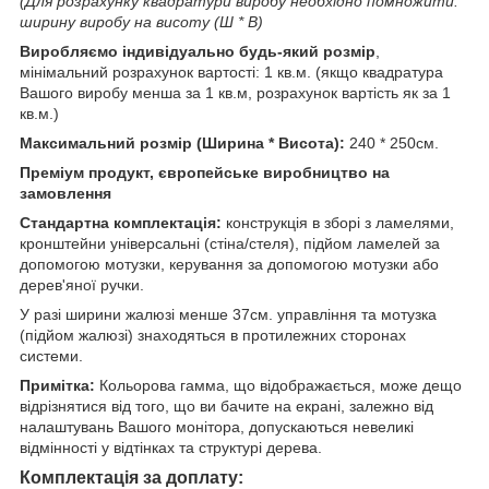
(Для розрахунку квадратури виробу необхідно помножити:
ширину виробу на висоту (Ш * В)
Виробляємо індивідуально будь-який розмір
,
мінімальний розрахунок вартості: 1 кв.м. (якщо квадратура
Вашого виробу менша за 1 кв.м, розрахунок вартість як за 1
кв.м.)
Максимальний розмір (Ширина * Висота):
240 * 250см.
Преміум продукт, європейське виробництво на
замовлення
Стандартна комплектація:
конструкція в зборі з ламелями,
кронштейни універсальні (стіна/стеля), підйом ламелей за
допомогою мотузки, керування за допомогою мотузки або
дерев'яної ручки.
У разі ширини жалюзі менше 37см. управління та мотузка
(підйом жалюзі) знаходяться в протилежних сторонах
системи.
Примітка:
Кольорова гамма, що відображається, може дещо
відрізнятися від того, що ви бачите на екрані, залежно від
налаштувань Вашого монітора, допускаються невеликі
відмінності у відтінках та структурі дерева.
Комплектація за доплату: