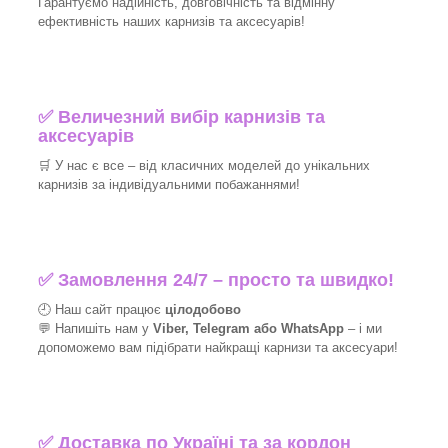
Гарантуємо надійність, довговічність та відмінну
ефективність наших карнизів та аксесуарів!​
✅
Величезний вибір карнизів та
аксесуарів
🛒
У нас є все – від класичних моделей до унікальних
карнизів за індивідуальними побажаннями!​
✅
Замовлення 24/7 – просто та швидко!
🕘 Наш сайт працює
цілодобово
💬 Напишіть нам у
Viber, Telegram або WhatsApp
–
і
ми
допоможемо вам підібрати найкращі
карнизи та аксесуари!
✅
Доставка по Україні та за кордон