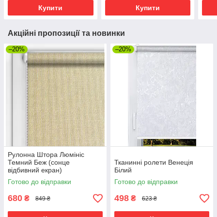
Купити
Купити
Акційні пропозиції та новинки
–20%
–20%
Рулонна Штора Люмініс
Темний Беж (сонце
Тканинні ролети Венеція
відбивний екран)
Білий
Готово до відправки
Готово до відправки
680
498
₴
₴
849 ₴
623 ₴