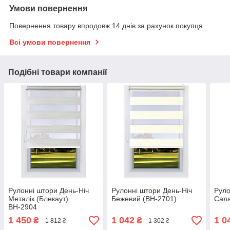
Умови повернення
Повернення товару впродовж 14 днів за рахунок покупця
Всі умови повернення
Подібні товари компанії
Рулонні штори День-Ніч
Рулонні штори День-Ніч
Руло
Металік (Блекаут)
Бежевий (ВН-2701)
Сала
ВН-2904
1 450
1 042
1 0
₴
₴
1 812 ₴
1 302 ₴