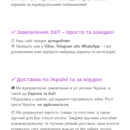
карнизів за індивідуальними побажаннями!​
✅
Замовлення 24/7 – просто та швидко!
🕘 Наш сайт працює
цілодобово
💬 Напишіть нам у
Viber, Telegram або WhatsApp
–
і
ми
допоможемо вам підібрати найкращі
карнизи та аксесуари!
✅
Доставка по Україні та за кордон
🚚 Ми відправляємо замовлення в усі регіони України, а
також до
Європи та Азії
!
❗ Відправка у країни, що відкрито підтримують війну Росії
проти України,
не здійснюється
.
📦 Ми
розрахуємо вартість товару та логістики, а також
зручний для Вас спосіб оплати. Завдяки зручним способам
взаєморозрахунку та гнучким умовам доставки, наші клієнти
отримують свої замовлення вчасно та без зайвих зусиль.