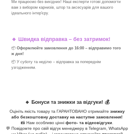
Ми працюємо без вихідних! Наші експерти готові допомогти
вам з вибором карнизів, штор та аксесуарів для вашого
ідеального інтер'єру.​
🔹
Швидка відправка – без затримок!
📦
Оформлюйте замовлення до 16:00 – відправимо того
ж дня!
📦 У суботу та неділю – відправка за
попереднім
узгодженням.
🔹
Бонуси та знижки за відгуки!
💰
Оцініть якість товару та ГАРАНТОВАНО отримайте
знижку
або безкоштовну доставку на наступне замовлення!
📸 Нам особливо цінні
фото- та відеовідгуки
.
💬 Повідомте про свій відгук менеджеру в Telegram, WhatsApp
чи Viber (на вибір) – і гарантовано отримайте
приємний