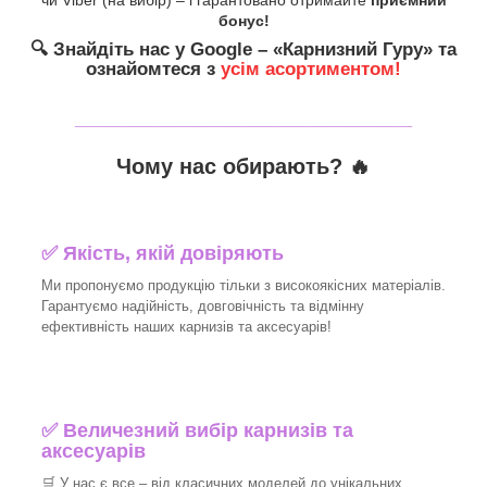
бонус!
🔍
Знайдіть нас у Google – «
Карнизний Гуру
» та
ознайомтеся з
усім асортиментом!
_______________________________
Чому нас обирають?
🔥
✅
Якість, якій довіряють
Ми пропонуємо продукцію тільки з високоякісних матеріалів.
Гарантуємо надійність, довговічність та відмінну
ефективність наших карнизів та аксесуарів!​
✅
Величезний вибір карнизів та
аксесуарів
🛒
У нас є все – від класичних моделей до унікальних