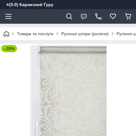
⭐️(5.0) Карнизний Гуру
Товари та послуги
Рулонні штори (ролети)
Рулонні ш
–20%