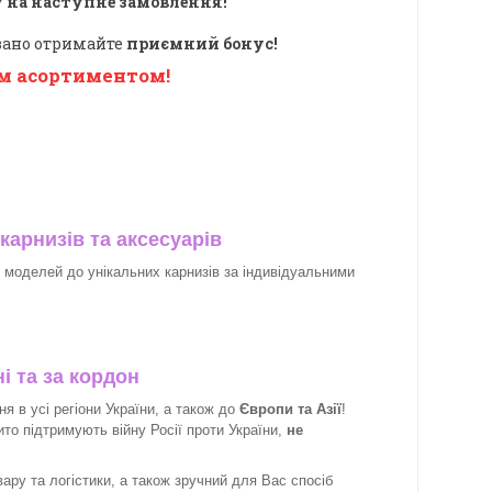
 на наступне замовлення!
овано отримайте
приємний бонус!
м асортиментом!
карнизів та аксесуарів
х моделей до унікальних карнизів за індивідуальними
і та за кордон
 в усі регіони України, а також до
Європи та Азії
!
рито підтримують війну Росії проти України,
не
ару та логістики, а також зручний для Вас спосіб