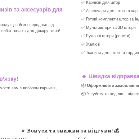
✅
Карнизи для штор
изів та аксесуарів для
✅
Аксесуари для штор та карн
✅
Готові комплекти штор за і
продукцію безпосередньо від
✅
Мультиштори та 3D штори
ибір товарів для декору вікон!​
✅
Рулонні штори (ролети)
✅
Жалюзі
✅
Тканини для штор та гардин
🔹
Швидка відправка 
в’язку!
📦
Оформлюйте замовлення д
могти вам з вибором карнизів,
📦 У суботу та неділю – відпр
🔹
Бонуси та знижки за відгуки!
💰