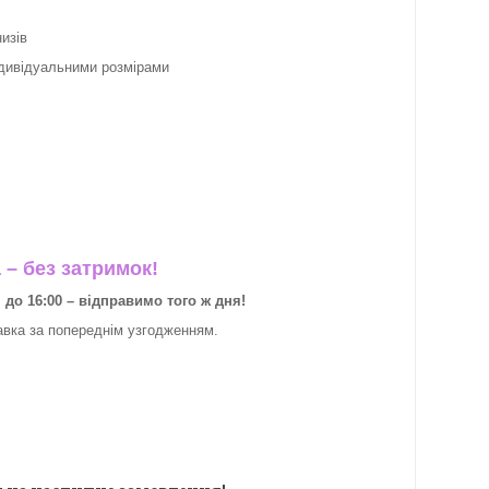
изів
ндивідуальними розмірами
– без затримок!
о 16:00 – відправимо того ж дня!
авка за
попереднім узгодженням.