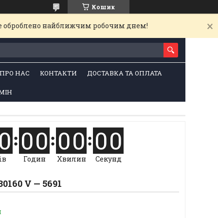
Кошик
де оброблено найближчим робочим днем!
ПРО НАС
КОНТАКТИ
ДОСТАВКА ТА ОПЛАТА
МІН
0
0
0
0
0
0
0
ів
Годин
Хвилин
Секунд
0160 V — 5691
и