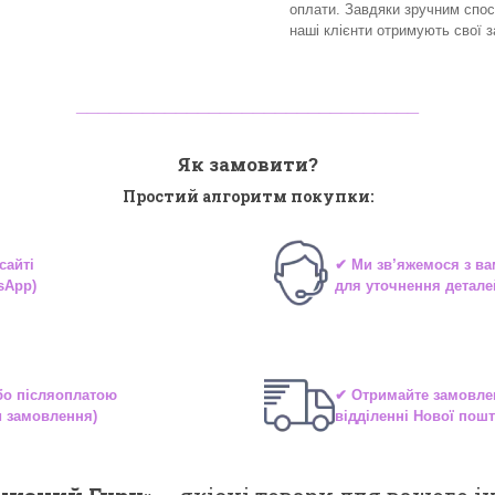
оплати. Завдяки зручним спо
наші клієнти отримують свої 
_______________________________
Як замовити?
Простий алгоритм покупки:
сайті
✔ Ми зв’яжемося з в
sApp)
для уточнення детале
або
післяоплатою
✔ Отримайте замовле
и замовлення)
відділенні
Нової пошт