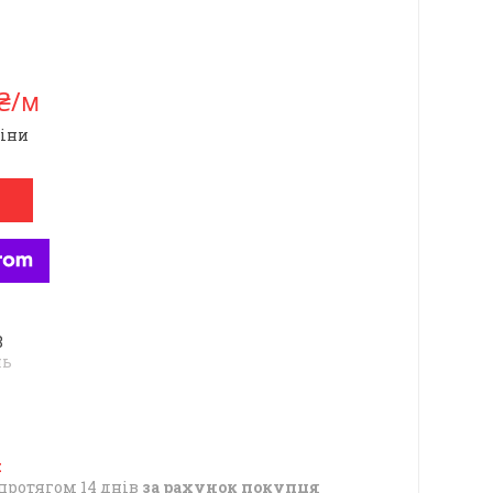
 ₴/м
ціни
8
нь
протягом 14 днів
за рахунок покупця