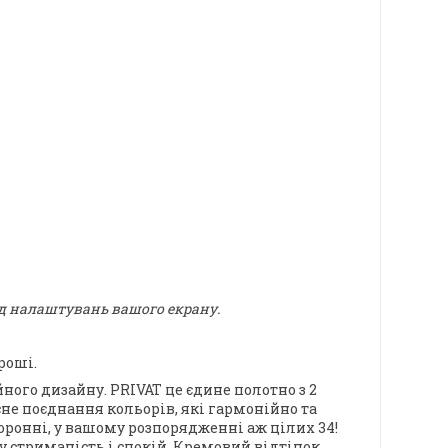
ід налаштувань вашого екрану.
роші.
йного дизайну.
PRIVAT
це єдине полотно з 2
не поєднання кольорів, які гармонійно та
осторонні, у вашому розпорядженні аж цілих
34
!
ру стриманість і спокій. Кремовий відтінок