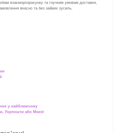
собам взаєморозрахунку та гнучким умовам доставки,
замовлення вчасно та без зайвих зусиль.
ами
й
ння у найближчому
и, Укрпошти або Meest