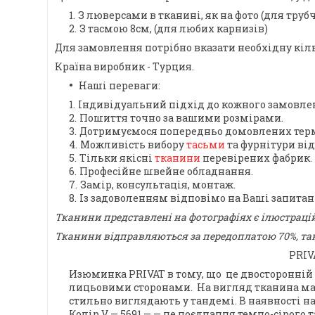
З люверсами в тканині, як на фото (для труб
З тасмою 8см, (для любих карнизів)
Для замовлення потрібно вказати необхідну кільк
Країна виробник - Турция.
Наші переваги:
Індивідуальний підхід до кожного замовле
Пошиття точно за вашими розмірами.
Дотримуємося попередньо домовлених терм
Можливість вибору
тасьми
та фурнітури ві
Тільки якісні
тканини
перевірених фабрик.
Професійне швейне обладнання.
Замір, консультація, монтаж.
Із задоволенням відповімо на Ваші запита
Тканини представлені на фотографіях є ілюстраці
Тканини відправляються за передоплатою 70%, так
PRIV
Изюминка
PRIVAT
в тому, що це двосторонній
лицьовими сторонами.
На вигляд тканина ма
стильно виглядають у тандемі.
В наявності на
Колір V — 5691 —
— це поєднання темно-сірого т