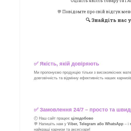
Оцініть якість товару та
💬 Повідомте про свій відгук мен
🔍
Знайдіть нас у
✅
Якість, якій довіряють
Ми пропонуємо продукцію тільки з високоякісних матер
довговічність та відмінну ефективність наших карнизів 
✅
Замовлення 24/7 – просто та швид
🕘 Наш сайт працює
цілодобово
💬 Напишіть нам у
Viber, Telegram або WhatsApp
–
і
найкращі
карнизи та аксесуари!