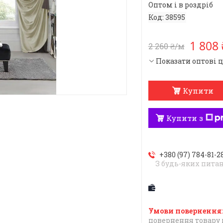
Оптом і в роздріб
Код:
38595
1 808
2 260 ₴/м
Показати оптові 
Купити
Купити з
+380 (97) 784-81-2
З будь-яких пита
повернення товару 