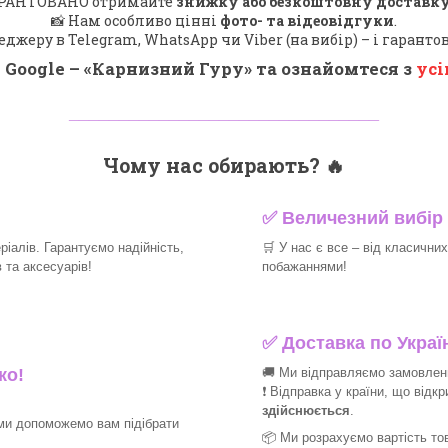
 ГАРАНТОВАНО отримайте
знижку або безкоштовну доставку
📸 Нам особливо цінні
фото- та відеовідгуки
.
еджеру в Telegram, WhatsApp чи Viber (на вибір) – і гарант
 Google – «
Карнизний Гуру
» та ознайомтеся з
усі
_______________________________
Чому нас обирають?
🔥
✅
Величезний вибір 
іалів. Гарантуємо надійність,
🛒
У нас є все – від класични
та аксесуарів!​
побажаннями!​
✅
Доставка по Україн
🚚 Ми відправляємо замовлення
ко!
❗ Відправка у країни, що відк
здійснюється
.
ми допоможемо вам підібрати
📦 Ми
розрахуємо вартість тов