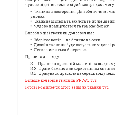
чудово відтіняє темно-сірий колір і дає змог
Тканина двостороння. Для обличчя можна
умовах.
Тканина щільна та захистить приміщення
Чудово драпіруються та тримає форму.
Вироби з цієї тканини
долговечны
:
Зберігає колір — не блякне на сонці
Дизайн тканини буде актуальним довгі 
Легко чиститься й переться
Правила догляду:
Прання в пральній машині на щадному 
Прати бажано з використанням спеціал
Прасувати праскою на середньому темп
Більше кольорів тканини PRIVAT тут.
Готові комплекти штор з інших тканин тут.