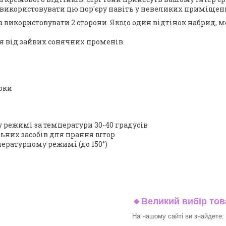
у використовувати цю пор'єру навіть у невеликих приміщен
 використовувати 2 сторони. Якщо один відтінок набрид, 
 від зайвих сонячних променів.
роки
режимі за температури 30-40 градусів
ьних засобів для прання штор
ературному режимі (до 150°)
🔹
Великий вибір тов
На нашому сайті ви знайдете: