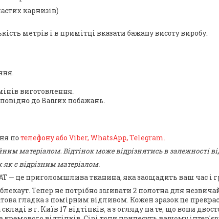
частих карнизів)
ість метрів і в примітці вказати бажану висоту виробу.
ння.
інів виготовлення.
дповідно до Ваших побажань.
ння по
телефону або Viber, WhatsApp, Telegram.
йним матеріалом. Відтінок може відрізнятись в залежності в
 як є відрізним матеріалом.
AT
— це приголомшлива тканина, яка заощадить ваш час і г
блекаут.
Тепер не потрібно зшивати 2 полотна для незвича
това гладка з помірним відливом. Кожен зразок це прекрас
 складі в г. Київ
17 відтінків
, а з огляду на те, що вони дв
а кремового відтінків. Сірі тони принесуть вашому інтер'є