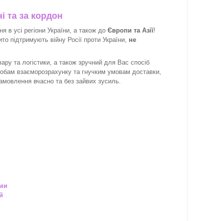
і та за кордон
 в усі регіони України, а також до
Європи та Азії
!
рито підтримують війну Росії проти України,
не
ару та логістики, а також зручний для Вас спосіб
собам взаєморозрахунку та гнучким умовам доставки,
замовлення вчасно та без зайвих зусиль.
ами
й