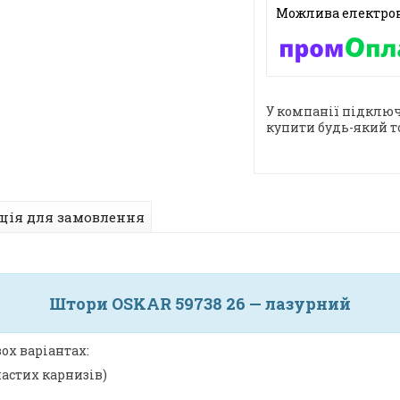
У компанії підключ
купити будь-який т
ція для замовлення
Штори OSKAR 59738 26 — лазурний
ох варіантах:
частих карнизів)