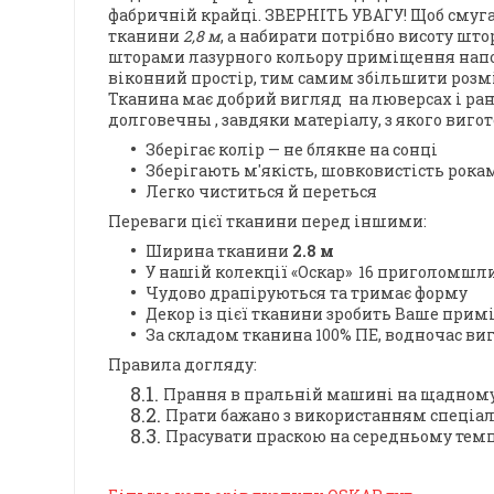
фабричній крайці.
ЗВЕРНІТЬ УВАГУ! Щоб смуга 
тканини
2,8 м
, а набирати потрібно висоту што
шторами лазурного кольору приміщення напов
віконний простір, тим самим збільшити розмі
Тканина має добрий вигляд на люверсах і р
долговечны
, завдяки матеріалу, з якого виго
Зберігає колір — не блякне на сонці
Зберігають м'якість, шовковистість рока
Легко чиститься й переться
Переваги цієї тканини перед іншими:
Ширина тканини
2.8 м
У нашій колекції «Оскар»
16 приголомшли
Чудово драпіруються та тримає форму
Декор із цієї тканини зробить Ваше при
За складом тканина 100% ПЕ, водночас ви
Правила догляду:
Прання в пральній машині на щадному 
Прати бажано з використанням спеціал
Прасувати праскою на середньому тем