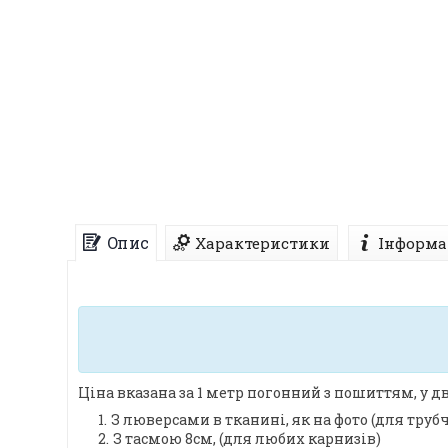
Опис
Характеристики
Інформа
Ціна вказана за 1 метр погонний з пошиттям, у дв
З люверсами в тканині, як на фото (для труб
З тасмою 8см, (для любих карнизів)