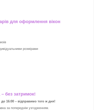
арів для оформлення вікон
изів
ндивідуальними розмірами
– без затримок!
о 16:00 – відправимо того ж дня!
авка за
попереднім узгодженням.