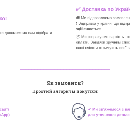
✅
Доставка по Україн
🚚 Ми відправляємо замовлення
ко!
❗ Відправка у країни, що відк
здійснюється
.
ми допоможемо вам підібрати
📦 Ми
розрахуємо вартість тов
оплати. Завдяки зручним спо
наші клієнти отримують свої 
_______________________________
Як замовити?
Простий алгоритм покупки:
сайті
✔ Ми зв’яжемося з в
sApp)
для уточнення детале