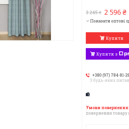
2 596 ₴
3 245 ₴
Показати оптові 
Купити
Купити з
+380 (97) 784-81-2
З будь-яких пита
повернення товару 