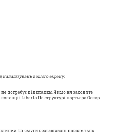
ід налаштувань вашого екрану.
 не потребує підкладки. Якщо ви заходите
 колекції
Liberta
По
структурі
портьєра Оскар
 ялинки. Ці смуги розташовані паралельно