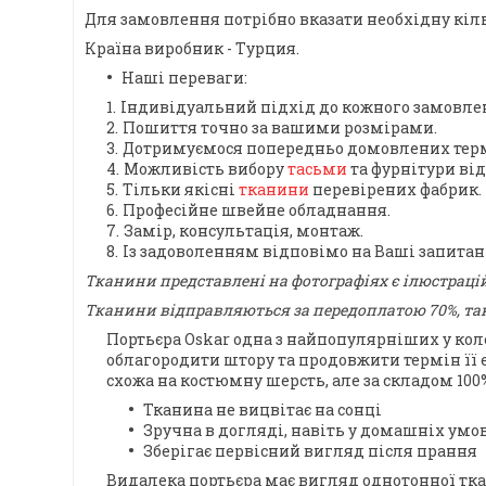
Для замовлення потрібно вказати необхідну кільк
Країна виробник - Турция.
Наші переваги:
Індивідуальний підхід до кожного замовле
Пошиття точно за вашими розмірами.
Дотримуємося попередньо домовлених терм
Можливість вибору
тасьми
та фурнітури ві
Тільки якісні
тканини
перевірених фабрик.
Професійне швейне обладнання.
Замір, консультація, монтаж.
Із задоволенням відповімо на Ваші запита
Тканини представлені на фотографіях є ілюстраці
Тканини відправляються за передоплатою 70%, так
Портьєра Oskar одна з найпопулярніших у кол
облагородити штору та продовжити термін її 
схожа на костюмну шерсть, але за складом 100%
Тканина не вицвітає на сонці
Зручна в догляді, навіть у домашніх умо
Зберігає первісний вигляд після прання
Видалека портьєра має вигляд однотонної тка