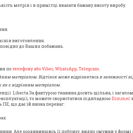
ість метрів і в примітці вказати бажану висоту виробу.
ння.
інів виготовлення.
дповідно до Ваших побажань.
ння по
телефону або Viber, WhatsApp, Telegram.
йним матеріалом. Відтінок може відрізнятись в залежності в
 як є відрізним матеріалом.
екції Liberta
За фактурою тканина досить щільна, і загалом
експлуатації, то можете скористатися підкладкою
Dimmer
з
 ПЕ, що дає їй
низка переваг
:
вах
нини. Але роздивившись її поблизу, видно смужки у формі