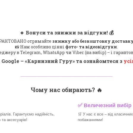
🔹
Бонуси та знижки за відгуки!
💰
 ГАРАНТОВАНО отримайте
знижку або безкоштовну доставку
📸 Нам особливо цінні
фото- та відеовідгуки
.
еджеру в Telegram, WhatsApp чи Viber (на вибір) – і гарант
 Google – «
Карнизний Гуру
» та ознайомтеся з
усі
_______________________________
Чому нас обирають?
🔥
✅
Величезний вибір 
іалів. Гарантуємо надійність,
🛒
У нас є все – від класични
та аксесуарів!​
побажаннями!​