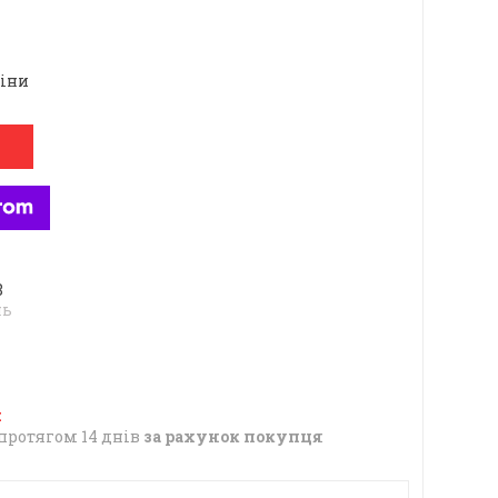
ціни
8
нь
протягом 14 днів
за рахунок покупця