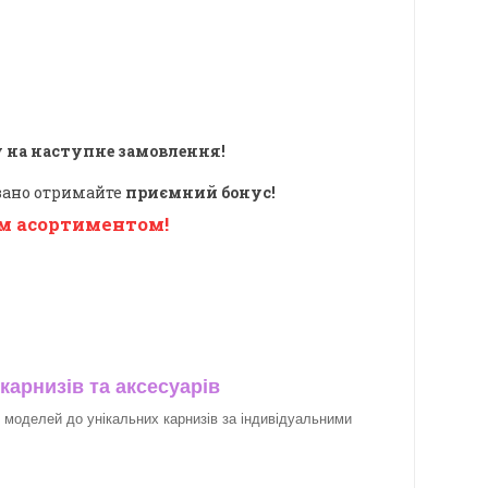
 на наступне замовлення!
овано отримайте
приємний бонус!
м асортиментом!
карнизів та аксесуарів
х моделей до унікальних карнизів за індивідуальними