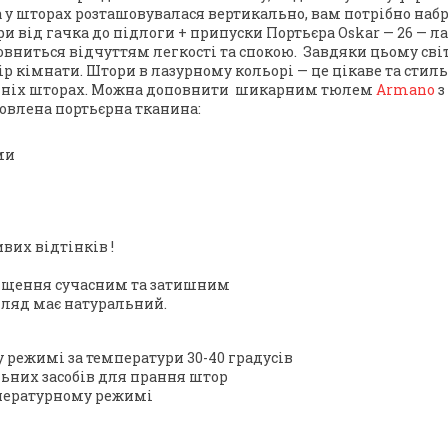
у шторах розташовувалася вертикально, вам потрібно набр
ри від гачка до підлоги + припуски Портьєра Oskar — 26 — л
ниться відчуттям легкості та спокою. Завдяки цьому сві
р кімнати. Штори в лазурному кольорі — це цікаве та сти
анніх шторах. Можна доповнити шикарним тюлем
Armano
з
товлена портьєрна тканина:
ми
вих відтінків
!
міщення сучасним та затишним
гляд має натуральний.
режимі за температури 30-40 градусів
ьних засобів для прання штор
пературному режимі