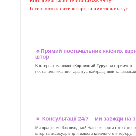
Більше кольорів тканини OSKAR тут.
Готові комплекти штор з інших тканин тут.
🔹
Прямий постачальник якісних карн
штор
В інтернет-магазині «
Карнизний Гуру
» ви отримуєте 
постачальника, що гарантує найкращі ціни та широкий в
🔹 Консультації 24/7 – ми завжди на з
Ми працюємо без вихідних! Наші експерти готові допо
штор та аксесуарів для вашого ідеального інтер'єру.​