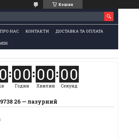
Кошик
ПРО НАС
КОНТАКТИ
ДОСТАВКА ТА ОПЛАТА
МІН
0
0
0
0
0
0
0
ів
Годин
Хвилин
Секунд
9738 26 — лазурний
и