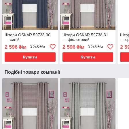
Штори OSKAR 59738 30
Штори OSKAR 59738 31
Што
— синій
— фіолетовий
— ср
2 596
2 596
2 5
₴/м
₴/м
3 245 ₴/м
3 245 ₴/м
Купити
Купити
Подібні товари компанії