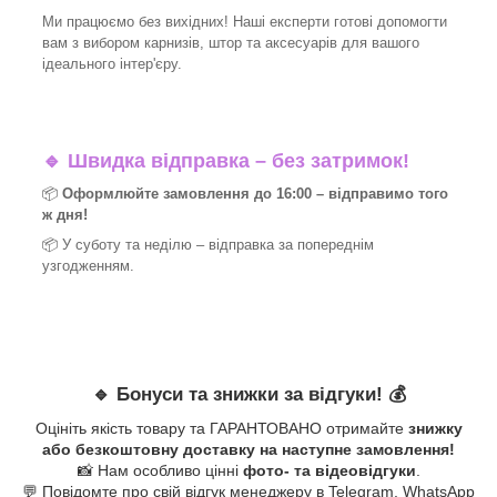
Ми працюємо без вихідних! Наші експерти готові допомогти
вам з вибором карнизів, штор та аксесуарів для вашого
ідеального інтер'єру.​
🔹
Швидка відправка – без затримок!
📦
Оформлюйте замовлення до 16:00 – відправимо того
ж дня!
📦 У суботу та неділю – відправка за
попереднім
узгодженням.
🔹
Бонуси та знижки за відгуки!
💰
Оцініть якість товару та ГАРАНТОВАНО отримайте
знижку
або безкоштовну доставку на наступне замовлення!
📸 Нам особливо цінні
фото- та відеовідгуки
.
💬 Повідомте про свій відгук менеджеру в Telegram, WhatsApp