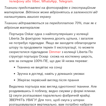
телефону або Viber, WhatsApp, Telegram.
Тканини представлені на фотографіях є ілюстраційним
матеріалом. Відтінок може відрізнятись в залежності від
налаштувань вашого екрану.
Тканини відправляються за передоплатою 70%, так як є
відрізним матеріалом.
Портьєра Oskar одна з найпопулярніших у колекції
Liberta
За фактурою тканина досить щільна, і загалом
не потребує підкладки. Якщо ви заходите облагородити
штору та продовжити термін її експлуатації, то можете
скористатися підкладкою
Dimmer
з колекції
Liberta
По
структурі
портьєра Оскар схожа на костюмну шерсть,
але за складом 100% ПЕ, що дає їй
низка переваг
:
Тканина не вицвітає на сонці
Зручна в догляді, навіть у домашніх умовах
Зберігає первісний вигляд після прання
Видалека портьєра має вигляд однотонної тканини. Але
роздивившись її поблизу, видно смужки у формі ялинки.
Ці смуги розташовані паралельно фабричній крайці.
ЗВЕРНІТЬ УВАГУ! Для того, щоб смуга у шторах
розташовувалася вертикально, вам потрібно набрати