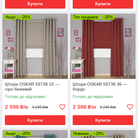
Купити
Купити
Акція
–20%
Топ продажів
–20%
Штори OSKAR 59738 10 —
Штори OSKAR 59738 36 —
сіро-бежевий
бордо
Готово до відправки
Готово до відправки
2 596
2 596
₴/м
₴/м
3 245 ₴/м
3 245 ₴/м
Купити
Купити
Акція
–20%
Новинка
–20%