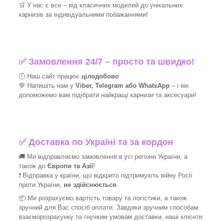
🛒
У нас є все – від класичних моделей до унікальних
карнизів за індивідуальними побажаннями!​
✅
Замовлення 24/7 – просто та швидко!
🕘 Наш сайт працює
цілодобово
💬 Напишіть нам у
Viber, Telegram або WhatsApp
–
і
ми
допоможемо вам підібрати найкращі
карнизи та аксесуари!
✅
Доставка по Україні та за кордон
🚚 Ми відправляємо замовлення в усі регіони України, а
також до
Європи та Азії
!
❗ Відправка у країни, що відкрито підтримують війну Росії
проти України,
не здійснюється
.
📦 Ми
розрахуємо вартість товару та логістики, а також
зручний для Вас спосіб оплати. Завдяки зручним способам
взаєморозрахунку та гнучким умовам доставки, наші клієнти