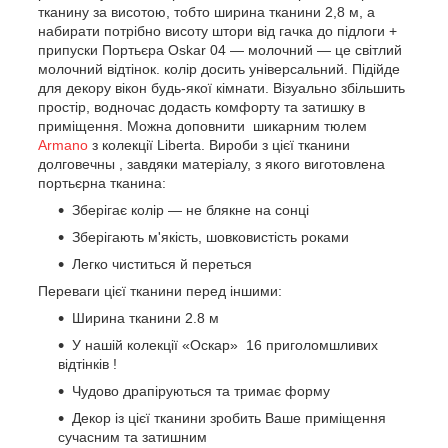
тканину за висотою, тобто ширина тканини 2,8 м, а
набирати потрібно висоту штори від гачка до підлоги +
припуски Портьєра Oskar 04 — молочний
— це світлий
молочний відтінок. колір досить універсальний. Підійде
для декору вікон будь-якої кімнати. Візуально збільшить
простір, водночас додасть комфорту та затишку в
приміщення.
Можна доповнити шикарним тюлем
Armano
з колекції
Liberta
.
Вироби з цієї тканини
долговечны
, завдяки матеріалу, з якого виготовлена
портьєрна тканина:
Зберігає колір — не блякне на сонці
Зберігають м'якість, шовковистість роками
Легко чиститься й переться
Переваги цієї тканини перед іншими:
Ширина тканини 2.8 м
У нашій колекції «Оскар»
16 приголомшливих
відтінків
!
Чудово драпіруються та тримає форму
Декор із цієї тканини зробить Ваше приміщення
сучасним та затишним