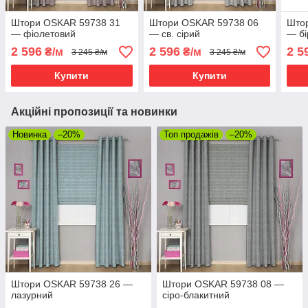
Штори OSKAR 59738 31
Штори OSKAR 59738 06
Што
— фіолетовий
— св. сірий
— б
2 596
2 596
2 5
₴/м
₴/м
3 245 ₴/м
3 245 ₴/м
Купити
Купити
Акційні пропозиції та новинки
Новинка
–20%
Топ продажів
–20%
Штори OSKAR 59738 26 —
Штори OSKAR 59738 08 —
лазурний
сіро-блакитний