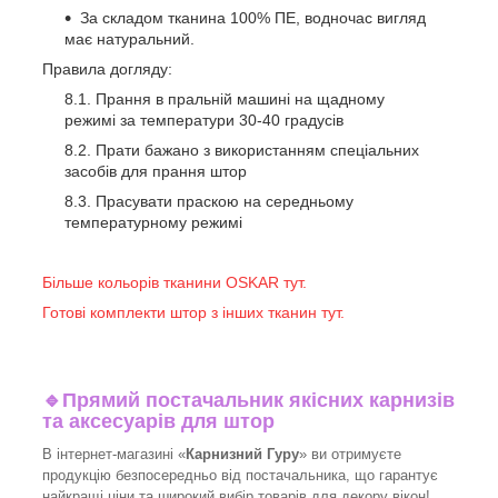
За складом тканина 100% ПЕ, водночас вигляд
має натуральний.
Правила догляду:
Прання в пральній машині на щадному
режимі за температури 30-40 градусів
Прати бажано з використанням спеціальних
засобів для прання штор
Прасувати праскою на середньому
температурному режимі
Більше кольорів тканини OSKAR тут.
Готові комплекти штор з інших тканин тут.
🔹
Прямий постачальник якісних карнизів
та аксесуарів для штор
В інтернет-магазині «
Карнизний Гуру
» ви отримуєте
продукцію безпосередньо від постачальника, що гарантує
найкращі ціни та широкий вибір товарів для декору вікон!​