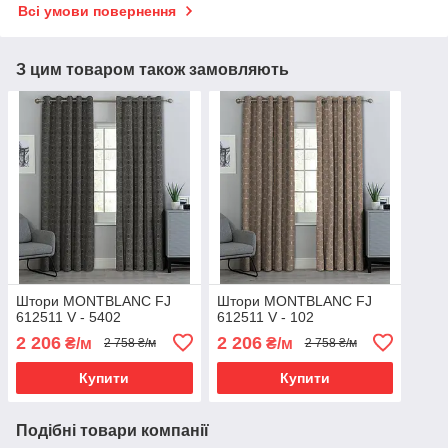
Всі умови повернення
З цим товаром також замовляють
Штори MONTBLANC FJ
Штори MONTBLANC FJ
612511 V - 5402
612511 V - 102
2 206
2 206
₴/м
₴/м
2 758 ₴/м
2 758 ₴/м
Купити
Купити
Подібні товари компанії