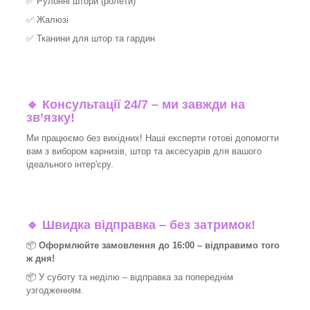
✅
Рулонні штори (ролети)
✅
Жалюзі
✅
Тканини для штор та гардин
🔹 Консультації 24/7 – ми завжди на
зв’язку!
Ми працюємо без вихідних! Наші експерти готові допомогти
вам з вибором карнизів, штор та аксесуарів для вашого
ідеального інтер'єру.​
🔹
Швидка відправка – без затримок!
📦
Оформлюйте замовлення до 16:00 – відправимо того
ж дня!
📦 У суботу та неділю – відправка за
попереднім
узгодженням.