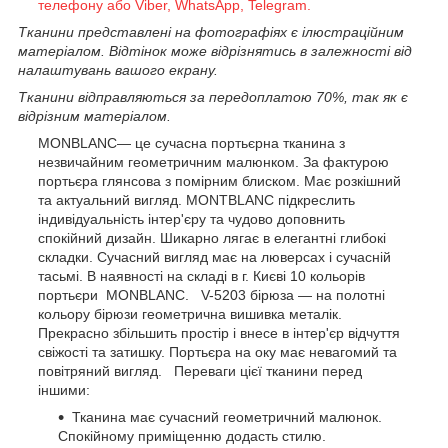
телефону або Viber, WhatsApp, Telegram.
Тканини представлені на фотографіях є ілюстраційним
матеріалом. Відтінок може відрізнятись в залежності від
налаштувань вашого екрану.
Тканини відправляються за передоплатою 70%, так як є
відрізним матеріалом.
MONBLANС
— це сучасна портьєрна тканина з
незвичайним геометричним малюнком.
За фактурою
портьєра
глянсова з помірним блиском
. Має розкішний
та актуальний вигляд.
MONTBLANC
підкреслить
індивідуальність інтер'єру та чудово доповнить
спокійний дизайн. Шикарно лягає в елегантні глибокі
складки. Сучасний вигляд має на люверсах і сучасній
тасьмі.
В наявності на складі в
г. Києві 10 кольорів
портьєри
MONBLANС.
V-5203 бірюза — на полотні
кольору бірюзи геометрична вишивка металік.
Прекрасно збільшить простір і внесе в інтер'єр відчуття
свіжості та затишку. Портьєра на оку має невагомий та
повітряний вигляд. Переваги цієї тканини перед
іншими:
Тканина має сучасний геометричний малюнок.
Спокійному приміщенню додасть стилю.