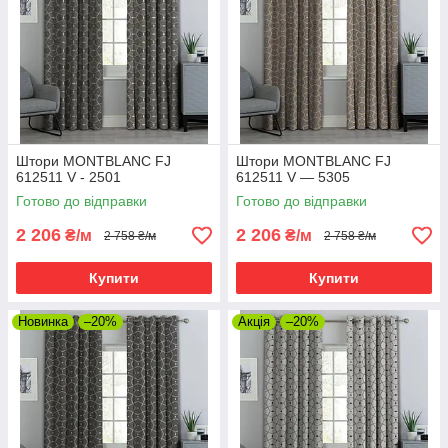
Штори MONTBLANC FJ
Штори MONTBLANC FJ
612511 V - 2501
612511 V — 5305
Готово до відправки
Готово до відправки
2 206
2 206
₴/м
₴/м
2 758 ₴/м
2 758 ₴/м
Купити
Купити
Новинка
–20%
Акція
–20%