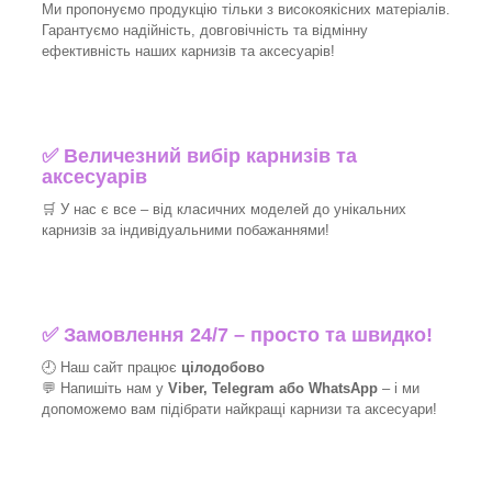
Ми пропонуємо продукцію тільки з високоякісних матеріалів.
Гарантуємо надійність, довговічність та відмінну
ефективність наших карнизів та аксесуарів!​
✅
Величезний вибір карнизів та
аксесуарів
🛒
У нас є все – від класичних моделей до унікальних
карнизів за індивідуальними побажаннями!​
✅
Замовлення 24/7 – просто та швидко!
🕘 Наш сайт працює
цілодобово
💬 Напишіть нам у
Viber, Telegram або WhatsApp
–
і
ми
допоможемо вам підібрати найкращі
карнизи та аксесуари!