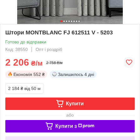
Штори MONTBLANC FJ 612511 V - 5203
Готово до відправки
Код: 38550
Опт і роздріб
2 206
₴/м
2 758 ₴/м
Економія
552 ₴
Залишилось
4 дні
2 184 ₴
від 50 м
Купити
або
Купити з