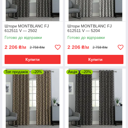
Штори MONTBLANC FJ
Штори MONTBLANC FJ
612511 V — 2502
612511 V — 5204
Готово до відправки
Готово до відправки
2 206
2 206
₴/м
₴/м
2 758 ₴/м
2 758 ₴/м
Купити
Купити
Топ продажів
–20%
Акція
–20%