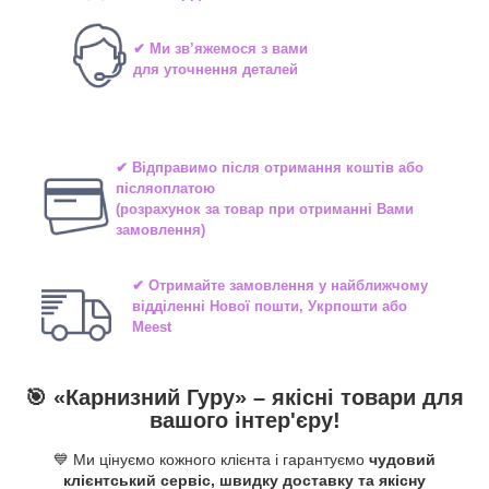
✔ Ми зв’яжемося з вами
для уточнення деталей
✔ Відправимо після отримання коштів або
післяоплатою
(розрахунок за товар при отриманні Вами
замовлення)
✔ Отримайте замовлення у найближчому
відділенні
Нової пошти, Укрпошти або
Meest
🎯 «
Карнизний Гуру
» –
якісні
товари для
вашого інтер'єру!
💙 Ми цінуємо кожного клієнта і гарантуємо
чудовий
клієнтський сервіс, швидку доставку та якісну