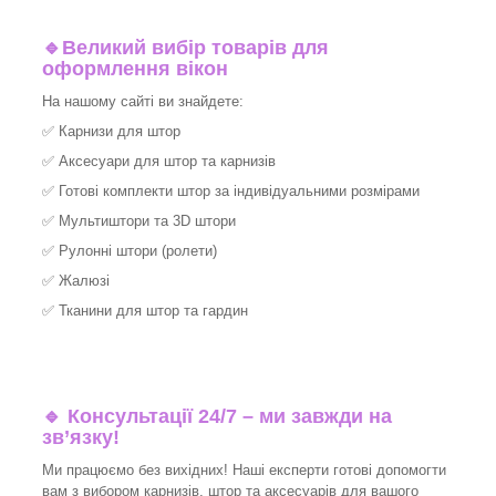
🔹
Великий вибір товарів для
оформлення вікон
На нашому сайті ви знайдете:
✅
Карнизи для штор
✅
Аксесуари для штор та карнизів
✅
Готові комплекти штор за індивідуальними розмірами
✅
Мультиштори та 3D штори
✅
Рулонні штори (ролети)
✅
Жалюзі
✅
Тканини для штор та гардин
🔹 Консультації 24/7 – ми завжди на
зв’язку!
Ми працюємо без вихідних! Наші експерти готові допомогти
вам з вибором карнизів, штор та аксесуарів для вашого