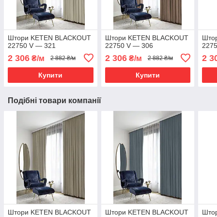
Штори KETEN BLACKOUT
Штори KETEN BLACKOUT
Што
22750 V — 321
22750 V — 306
2275
2 306
2 306
2 3
₴/м
₴/м
2 882 ₴/м
2 882 ₴/м
Купити
Купити
Подібні товари компанії
Штори KETEN BLACKOUT
Штори KETEN BLACKOUT
Што