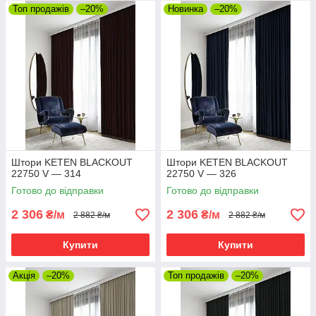
Топ продажів
–20%
Новинка
–20%
Штори KETEN BLACKOUT
Штори KETEN BLACKOUT
22750 V — 314
22750 V — 326
Готово до відправки
Готово до відправки
2 306
2 306
₴/м
₴/м
2 882 ₴/м
2 882 ₴/м
Купити
Купити
Акція
–20%
Топ продажів
–20%