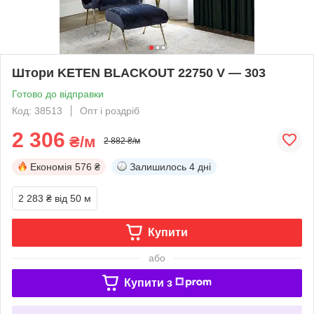
Штори KETEN BLACKOUT 22750 V — 303
Готово до відправки
Код: 38513
Опт і роздріб
2 306
₴/м
2 882 ₴/м
Економія
576 ₴
Залишилось
4 дні
2 283 ₴
від 50 м
Купити
або
Купити з