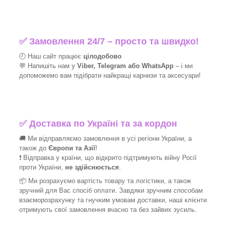
✅
Замовлення 24/7 – просто та швидко!
🕘 Наш сайт працює
цілодобово
💬 Напишіть нам у
Viber, Telegram або WhatsApp
–
і
ми
допоможемо вам підібрати найкращі
карнизи та аксесуари!
✅
Доставка по Україні та за кордон
🚚 Ми відправляємо замовлення в усі регіони України, а
також до
Європи та Азії
!
❗ Відправка у країни, що відкрито підтримують війну Росії
проти України,
не здійснюється
.
📦 Ми
розрахуємо вартість товару та логістики, а також
зручний для Вас спосіб оплати. Завдяки зручним способам
взаєморозрахунку та гнучким умовам доставки, наші клієнти
отримують свої замовлення вчасно та без зайвих зусиль.