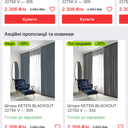
22750 V — 305
22750 V — 309
2275
2 306
2 306
2 3
₴/м
₴/м
2 882 ₴/м
2 882 ₴/м
Купити
Купити
Акційні пропозиції та новинки
Акція
–20%
Топ продажів
–20%
Штори KETEN BLACKOUT
Штори KETEN BLACKOUT
22750 V — 309
22750 V — 316
Готово до відправки
Готово до відправки
2 306
2 306
₴/м
₴/м
2 882 ₴/м
2 882 ₴/м