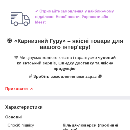
✔ Отримайте замовлення у найближчому
відділенні
Нової пошти, Укрпошти або
Meest
🎯 «
Карнизний Гуру
» –
якісні
товари для
вашого інтер'єру!
💙 Ми цінуємо кожного клієнта і гарантуємо
чудовий
клієнтський сервіс, швидку доставку та якісну
продукцію
.
🛒
Зробіть замовлення вже зараз
🎁
Приховати
Характеристики
Основні
Спосіб підвісу
Кільця-люверси (пробивні
кільця)