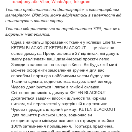
телефону або Viber, WhatsApp, Telegram.
Тканини представлені на фотографіях є ілюстраційним
матеріалом. Відтінок може відрізнятись в залежності від
налаштувань вашого екрану.
Тканини відправляються за передоплатою 70%, так як є
відрізним матеріалом.
Одна з найбільш продаваних тканин у колекції Liberta —
KETEN BLACKOUT KETEN BLACKOUT
— це ріжок на
основі димаута
. Представлена в
27 відтінках
, які дадуть
змогу реалізувати ваші дизайнерські проєкти легко.
Завжди в наявності на складі в Києві
. Ви будь-якої миті
можете оформити замовлення зручним для вас
способом і портьєра найближчим часом буде у вас.
Тканина щільна, водночас має натуральний вигляд.
Чудово драпірується і лягає в глибокі складки.
Світлонепроникність димаута
KETEN BLACKOUT
досягається завдяки високій щільності та чорним
ниткам, які переплетені у внутрішній шар тканини.
Чудово підходить
шторний димаут KETEN BLACKOUT
для пошиття римської штор, водночас ви
використовуєте мінімум тканини та отримуєте майже
100% затемнення приміщення.
Портьєра практична,
оскільки має красивий гладкий виворіт практично в колір