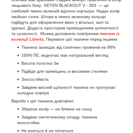
лицьового боку.
KETEN BLACKOUT V - 303 —
це
глибокий темно-зелений відтінок портьєри. Надає колір
хвойних голок. Штори в темно-зеленому кольорі
підійдуть для оформлення вікон у вітальні, залі та
їдальні. Додасть просторим приміщенням шляхетності
та сучасності. Можна доповнити повітряним
тюлем із
колекції Liberta
.
Переваги цієї тканини перед іншими:
Тканина захищає від сонячних променів на 98%
100% ПЕ, водночас має натуральний вигляд
Висота полотна 3м
Підійде для приміщень із високими стелями
Зносостійкість
Завдяки високій щільності тканина не пропускає
холодне повітря
Вироби з цієї тканини довговічні:
Зберігає колір — не блякне на сонці
Завдяки синтетичному складу, тканина
зносостійка
Не мнеться й не тягнеться