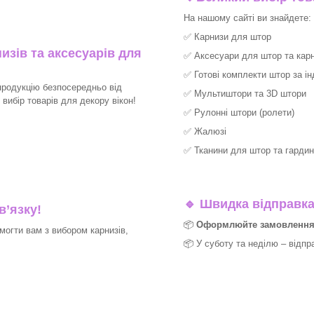
На нашому сайті ви знайдете:
✅
Карнизи для штор
изів та аксесуарів для
✅
Аксесуари для штор та карн
✅
Готові комплекти штор за і
продукцію безпосередньо від
✅
Мультиштори та 3D штори
ибір товарів для декору вікон!​
✅
Рулонні штори (ролети)
✅
Жалюзі
✅
Тканини для штор та гардин
🔹
Швидка відправка 
в’язку!
📦
Оформлюйте замовлення д
могти вам з вибором карнизів,
📦 У суботу та неділю – відпр