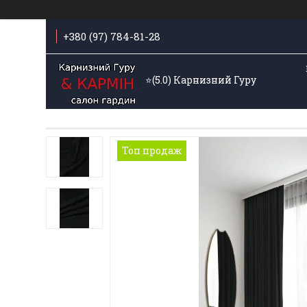
+380 (97) 784-81-28
⭐️(5.0) Карнизний Гуру
Топ продаж