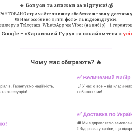
🔹
Бонуси та знижки за відгуки!
💰
 ГАРАНТОВАНО отримайте
знижку або безкоштовну доставку
📸 Нам особливо цінні
фото- та відеовідгуки
.
еджеру в Telegram, WhatsApp чи Viber (на вибір) – і гарант
 Google – «
Карнизний Гуру
» та ознайомтеся з
усі
_______________________________
Чому нас обирають?
🔥
✅
Величезний вибір 
іалів. Гарантуємо надійність,
🛒
У нас є все – від класични
та аксесуарів!​
побажаннями!​
✅
Доставка по Україн
🚚 Ми відправляємо замовлення
ко!
❗ Відправка у країни, що відк