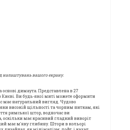
ід налаштувань вашого екрану.
а основі димаута
. Представлена в
27
в Києві
. Ви будь-якої миті можете оформити
с має натуральний вигляд. Чудово
дяки високій щільності та чорним ниткам, які
тя римської штор, водночас ви
, оскільки має красивий гладкий виворіт
кий має м'яку глибину. Штори в кольорі
х дизайнах, як мінімалізм, лофт і кахал.