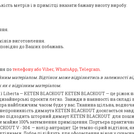
ість метрів і в примітці вказати бажану висоту виробу.
ння.
інів виготовлення.
дповідно до Ваших побажань.
ння по
телефону або Viber, WhatsApp, Telegram.
йним матеріалом. Відтінок може відрізнятись в залежності в
 як є відрізним матеріалом.
ї Liberta —
KETEN BLACKOUT KETEN BLACKOUT
— це ріжок н
 дизайнерські проєкти легко.
Завжди в наявності на складі 
єра найближчим часом буде у вас.
Тканина щільна, водноча
онепроникність димаута
KETEN BLACKOUT
досягається зав
во підходить
шторний димаут KETEN BLACKOUT
для пошит
те майже 100% затемнення приміщення.
Портьєра практична
CKOUT V - 304 —
колір антрацит. Це темно-сірий відтінок, я
дтінками. Добре підійдуть для оформлення вікон у сучасни