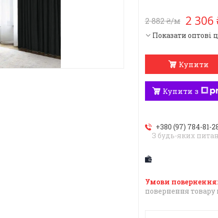
2 306
2 882 ₴/м
Показати оптові 
Купити
Купити з
+380 (97) 784-81-2
З будь-яких пита
повернення товару 