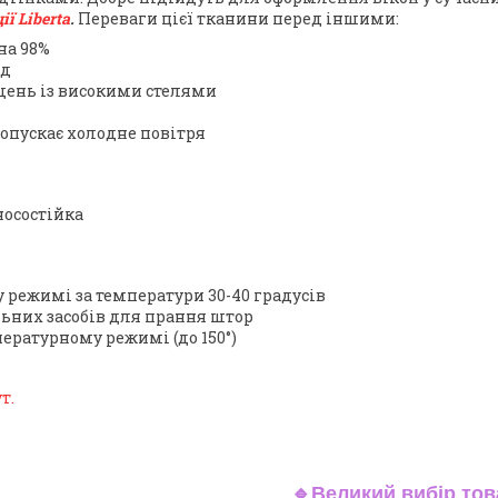
ї Liberta
.
Переваги цієї тканини перед іншими:
на 98%
яд
ень із високими стелями
опускає холодне повітря
носостійка
режимі за температури 30-40 градусів
ьних засобів для прання штор
ературному режимі (до 150°)
т.
🔹
Великий вибір тов