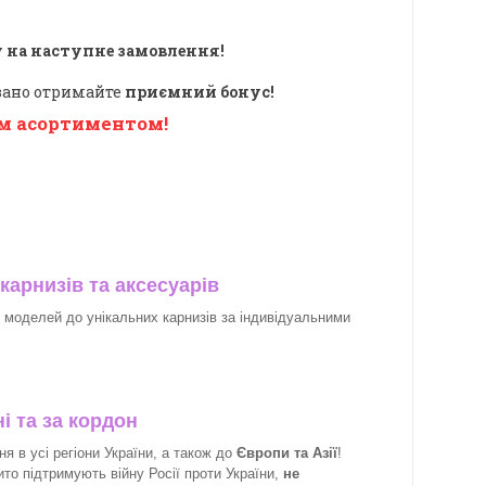
 на наступне замовлення!
овано отримайте
приємний бонус!
м асортиментом!
карнизів та аксесуарів
х моделей до унікальних карнизів за індивідуальними
і та за кордон
 в усі регіони України, а також до
Європи та Азії
!
рито підтримують війну Росії проти України,
не