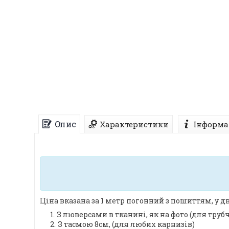
Опис
Характеристики
Інформа
Ціна вказана за 1 метр погонний з пошиттям, у дв
З люверсами в тканині, як на фото (для труб
З тасмою 8см, (для любих карнизів)