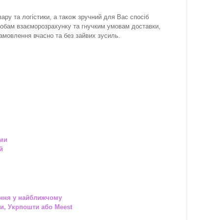
ару та логістики, а також зручний для Вас спосіб
собам взаєморозрахунку та гнучким умовам доставки,
замовлення вчасно та без зайвих зусиль.
ами
й
ння у найближчому
и, Укрпошти або Meest