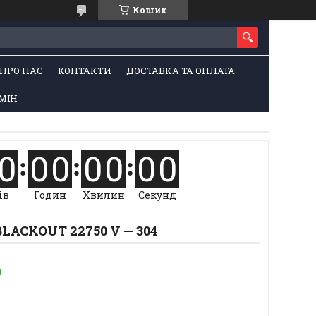
Кошик
ПРО НАС
КОНТАКТИ
ДОСТАВКА ТА ОПЛАТА
МІН
0
0
0
0
0
0
0
ів
Годин
Хвилин
Секунд
LACKOUT 22750 V — 304
и