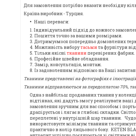
Для замовлення потрібно вказати необхідну кільк
Країна виробник - Турция.
Наші переваги:
Індивідуальний підхід до кожного замовле
Пошиття точно за вашими розмірами.
Дотримуємося попередньо домовлених терм
Можливість вибору
тасьми
та фурнітури ві
Тільки якісні
тканини
перевірених фабрик.
Професійне швейне обладнання.
Замір, консультація, монтаж.
Із задоволенням відповімо на Ваші запита
Тканини представлені на фотографіях є ілюстраці
Тканини відправляються за передоплатою 70%, так
Одна з найбільш продаваних тканин у колекці
відтінках
, які дадуть змогу реалізувати ваші
замовлення зручним для вас способом і порть
драпірується і лягає в глибокі складки.
Світл
переплетені у внутрішній шар тканини.
Чудо
використовуєте мінімум тканини та отримує
практично в колір лицьового боку.
KETEN BLA
антрацит успішно поєднуються зі світлими ві