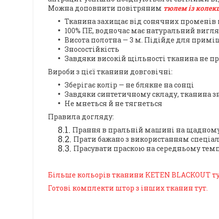
Можна доповнити повітряним
тюлем із колекці
Тканина захищає від сонячних променів 
100% ПЕ, водночас має натуральний вигл
Висота полотна — 3 м.
Підійде для приміщ
Зносостійкість
Завдяки високій щільності тканина не пр
Вироби з цієї тканини довговічні:
Зберігає колір — не блякне на сонці
Завдяки синтетичному складу, тканина з
Не мнеться й не тягнеться
Правила догляду:
Прання в пральній машині на щадному 
Прати бажано з використанням спеціал
Прасувати праскою на середньому темп
Більше кольорів тканини KETEN BLACKOUT ту
Готові комплекти штор з інших тканин тут.