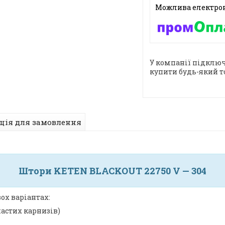
У компанії підключ
купити будь-який т
ція для замовлення
Штори KETEN BLACKOUT 22750 V — 304
ох варіантах:
частих карнизів)