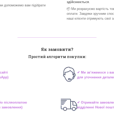
здійснюється
.
ми допоможемо вам підібрати
📦 Ми
розрахуємо вартість тов
оплати. Завдяки зручним спо
наші клієнти отримують свої 
_______________________________
Як замовити?
Простий алгоритм покупки:
сайті
✔ Ми зв’яжемося з в
sApp)
для уточнення детале
або
післяоплатою
✔ Отримайте замовле
и замовлення)
відділенні
Нової пошт