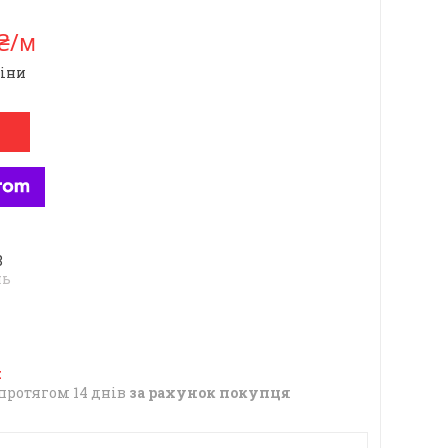
 ₴/м
ціни
8
нь
протягом 14 днів
за рахунок покупця