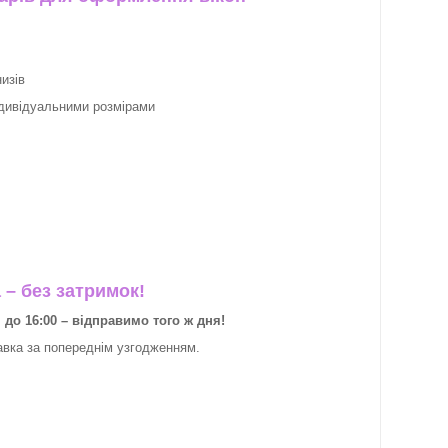
изів
ндивідуальними розмірами
– без затримок!
о 16:00 – відправимо того ж дня!
авка за
попереднім узгодженням.