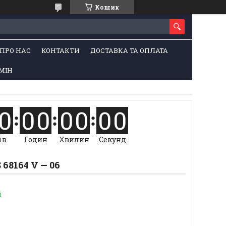
Кошик
ПРО НАС
КОНТАКТИ
ДОСТАВКА ТА ОПЛАТА
МІН
0
0
0
0
0
0
0
ів
Годин
Хвилин
Секунд
68164 V — 06
и