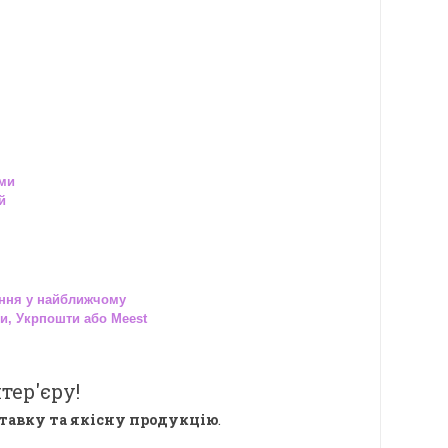
ами
й
ння у найближчому
и, Укрпошти або Meest
тер'єру!
тавку та якісну продукцію
.