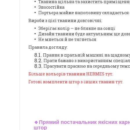
Тканина щільна та захистить приміщення 
Зносостійка
Портьєра майже наполовину складається 
Вироби з цієї тканини довговічні:
Зберігає колір — не блякне на сонці
Дизайн тканини буде актуальним ще довг
Не мнеться й не тягнеться
Правила догляду:
Прання в пральній машині на щадному 
Прати бажано з використанням спеціал
Прасувати праскою на середньому темп
Більше кольорів тканини HERMES тут.
Готові комплекти штор з інших тканин тут.
🔹
Прямий постачальник якісних карн
штор