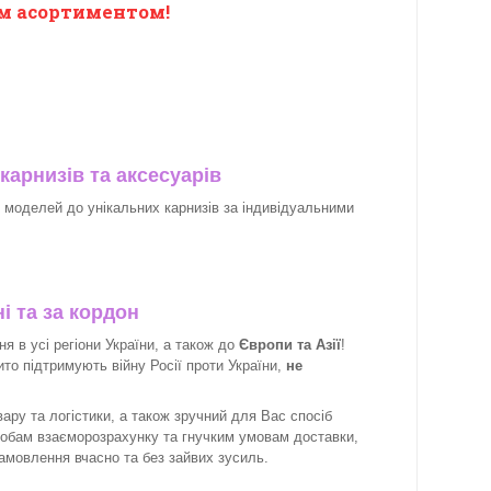
м асортиментом!
карнизів та аксесуарів
х моделей до унікальних карнизів за індивідуальними
і та за кордон
 в усі регіони України, а також до
Європи та Азії
!
рито підтримують війну Росії проти України,
не
ару та логістики, а також зручний для Вас спосіб
собам взаєморозрахунку та гнучким умовам доставки,
замовлення вчасно та без зайвих зусиль.