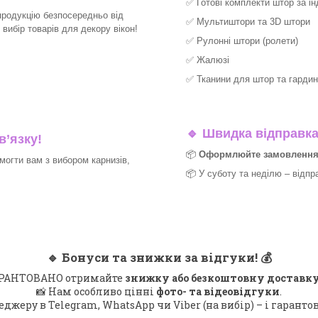
✅
Готові комплекти штор за і
продукцію безпосередньо від
✅
Мультиштори та 3D штори
ибір товарів для декору вікон!​
✅
Рулонні штори (ролети)
✅
Жалюзі
✅
Тканини для штор та гардин
🔹
Швидка відправка 
в’язку!
📦
Оформлюйте замовлення д
могти вам з вибором карнизів,
📦 У суботу та неділю – відпр
🔹
Бонуси та знижки за відгуки!
💰
 ГАРАНТОВАНО отримайте
знижку або безкоштовну доставку
📸 Нам особливо цінні
фото- та відеовідгуки
.
еджеру в Telegram, WhatsApp чи Viber (на вибір) – і гарант