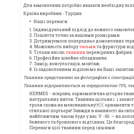
Для замовлення потрібно вказати необхідну кільк
Країна виробник - Турция.
Наші переваги:
Індивідуальний підхід до кожного замовле
Пошиття точно за вашими розмірами.
Дотримуємося попередньо домовлених терм
Можливість вибору
тасьми
та фурнітури ві
Тільки якісні
тканини
перевірених фабрик.
Професійне швейне обладнання.
Замір, консультація, монтаж.
Із задоволенням відповімо на Ваші запита
Тканини представлені на фотографіях є ілюстраці
Тканини відправляються за передоплатою 70%, так
HERMES
- яскрава, харизматична шторна ткани
натуральних ниток. Тканина щільна і і захист
трохи схожа на мексиканську🇲🇽 орнаменти 
стильної портьєри!
Завжди в наявності на скла
найближчим часом буде у вас.
V - 06 —
на поло
бежевого та бронзового відтінках. Це благоро
Переваги цієї тканини перед іншими: