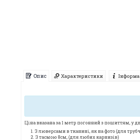
Опис
Характеристики
Інформа
Ціна вказана за 1 метр погонний з пошиттям, у дв
З люверсами в тканині, як на фото (для труб
З тасмою 8см, (для любих карнизів)