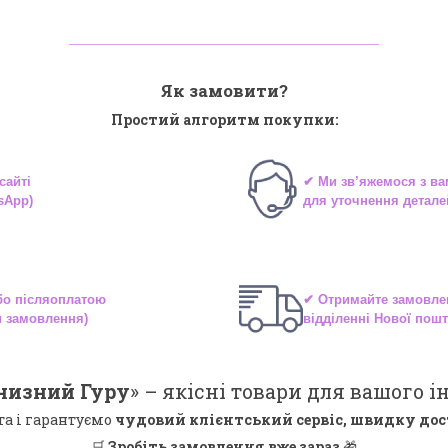
_______________________________
Як замовити?
Простий алгоритм покупки:
сайті
✔ Ми зв’яжемося з в
sApp)
для уточнення детале
або
післяоплатою
✔ Отримайте замовле
и замовлення)
відділенні
Нової пошт
низний Гуру
» –
якісні
товари для вашого ін
та і гарантуємо
чудовий клієнтський сервіс, швидку дос
🛒
Зробіть замовлення вже зараз
🎁