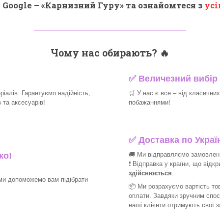
 Google – «
Карнизний Гуру
» та ознайомтеся з
усі
_______________________________
Чому нас обирають?
🔥
✅
Величезний вибір 
іалів. Гарантуємо надійність,
🛒
У нас є все – від класични
та аксесуарів!​
побажаннями!​
✅
Доставка по Україн
🚚 Ми відправляємо замовлення
ко!
❗ Відправка у країни, що відк
здійснюється
.
ми допоможемо вам підібрати
📦 Ми
розрахуємо вартість тов
оплати. Завдяки зручним спо
наші клієнти отримують свої 