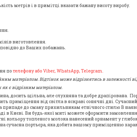
ість метрів і в примітці вказати бажану висоту виробу.
ння.
інів виготовлення.
дповідно до Ваших побажань.
ння по
телефону або Viber, WhatsApp, Telegram.
йним матеріалом. Відтінок може відрізнятись в залежності в
 як є відрізним матеріалом.
на, досить щільна, але слухняна та добре драпірована.
По
ить приміщення від світла в яскраві сонячні дні.
Сучасний
та припаде до смаку прихильникам етнічного стилю
В наяв
ді в Києві
. Ви будь-якої миті можете оформити замовлення
тні кольору топленого молока нанесений орнамент у глиб
дна сучасна портьєра, яка добита вашому приміщенню харак