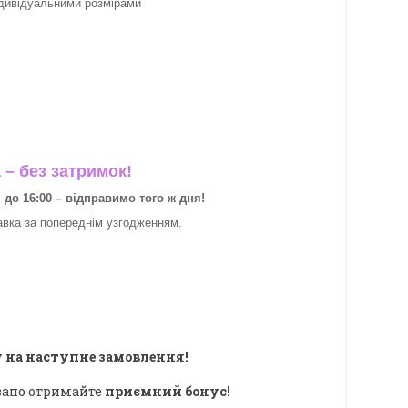
ндивідуальними розмірами
– без затримок!
о 16:00 – відправимо того ж дня!
авка за
попереднім узгодженням.
 на наступне замовлення!
овано отримайте
приємний бонус!