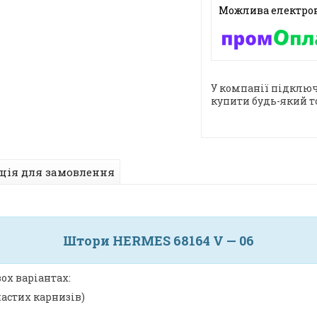
У компанії підключ
купити будь-який т
ція для замовлення
Штори HERMES 68164 V — 06
ох варіантах:
частих карнизів)