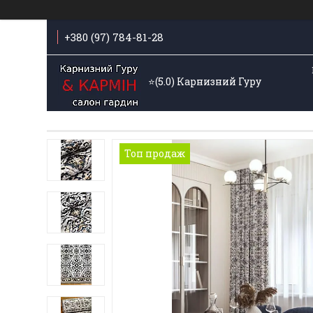
+380 (97) 784-81-28
⭐️(5.0) Карнизний Гуру
Топ продаж