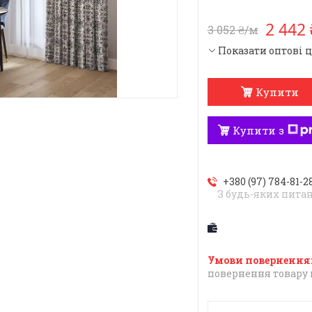
2 442
3 052 ₴/м
Показати оптові 
Купити
Купити з
+380 (97) 784-81-2
З будь-яких пита
повернення товару 