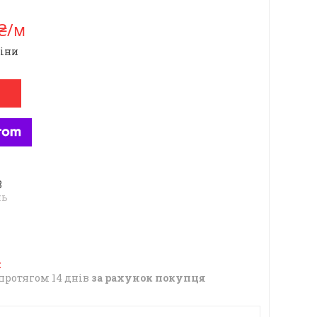
 ₴/м
ціни
8
нь
протягом 14 днів
за рахунок покупця