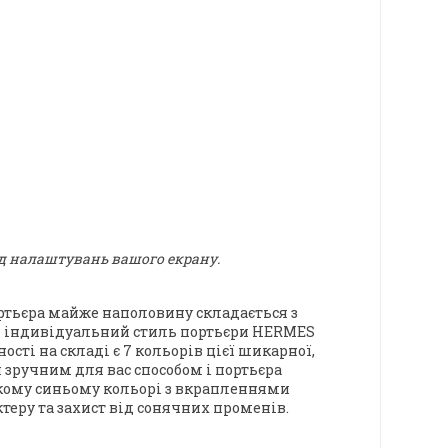
ід налаштувань вашого екрану.
ртьєра майже наполовину складається з
 індивідуальний стиль портьєри
HERMES
ності на складі є
7 кольорів
цієї шикарної,
 зручним для вас способом і портьєра
окому синьому кольорі з вкрапленнями
теру та захист від сонячних променів.