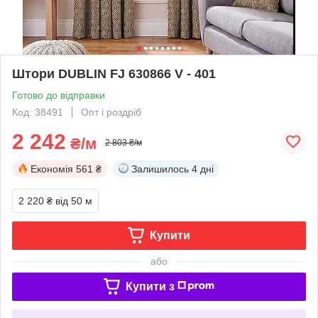
Штори DUBLIN FJ 630866 V - 401
Готово до відправки
Код: 38491
Опт і роздріб
2 242
₴/м
2 803 ₴/м
Економія
561 ₴
Залишилось
4 дні
2 220 ₴
від 50 м
Купити
або
Купити з