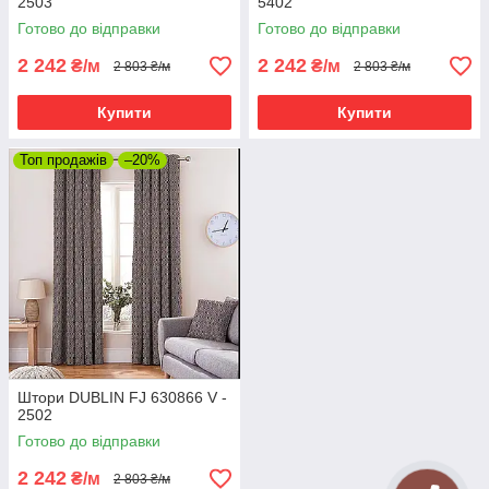
2503
5402
Готово до відправки
Готово до відправки
2 242
2 242
₴/м
₴/м
2 803 ₴/м
2 803 ₴/м
Купити
Купити
Топ продажів
–20%
Штори DUBLIN FJ 630866 V -
2502
Готово до відправки
2 242
₴/м
2 803 ₴/м