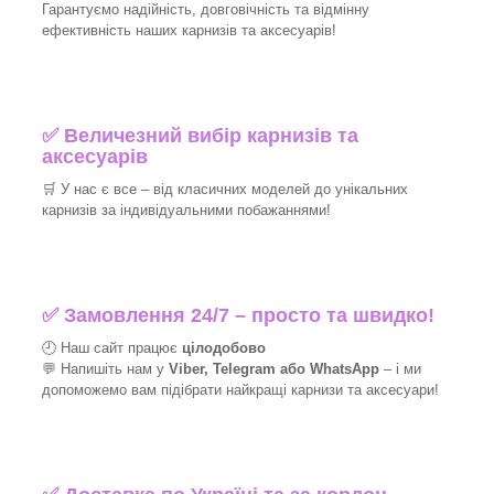
Гарантуємо надійність, довговічність та відмінну
ефективність наших карнизів та аксесуарів!​
✅
Величезний вибір карнизів та
аксесуарів
🛒
У нас є все – від класичних моделей до унікальних
карнизів за індивідуальними побажаннями!​
✅
Замовлення 24/7 – просто та швидко!
🕘 Наш сайт працює
цілодобово
💬 Напишіть нам у
Viber, Telegram або WhatsApp
–
і
ми
допоможемо вам підібрати найкращі
карнизи та аксесуари!