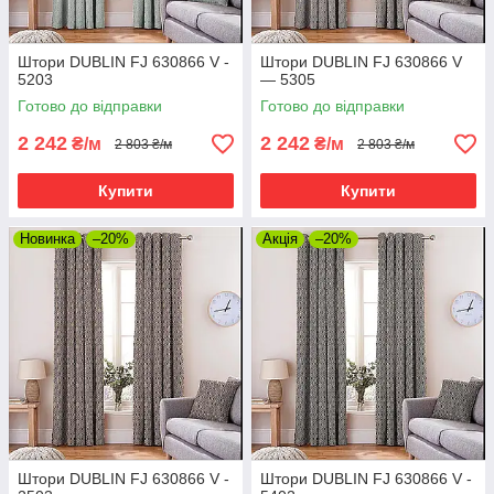
Штори DUBLIN FJ 630866 V -
Штори DUBLIN FJ 630866 V
5203
— 5305
Готово до відправки
Готово до відправки
2 242
2 242
₴/м
₴/м
2 803 ₴/м
2 803 ₴/м
Купити
Купити
Новинка
–20%
Акція
–20%
Штори DUBLIN FJ 630866 V -
Штори DUBLIN FJ 630866 V -