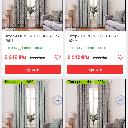
Штори DUBLIN FJ 630866 V -
Штори DUBLIN FJ 630866 V
2501
-5204
Готово до відправки
Готово до відправки
2 242
2 242
₴/м
₴/м
2 803 ₴/м
2 803 ₴/м
Купити
Купити
Новинка
–20%
Топ продажів
–20%