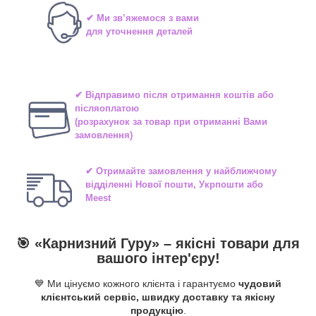
✔ Ми зв’яжемося з вами
для уточнення деталей
✔ Відправимо після отримання коштів або
післяоплатою
(розрахунок за товар при отриманні Вами
замовлення)
✔ Отримайте замовлення у найближчому
відділенні
Нової пошти, Укрпошти або
Meest
🎯 «
Карнизний Гуру
» –
якісні
товари для
вашого інтер'єру!
💙 Ми цінуємо кожного клієнта і гарантуємо
чудовий
клієнтський сервіс, швидку доставку та якісну
продукцію
.