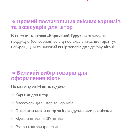
🔹
Прямий постачальник якісних карнизів
та аксесуарів для штор
В інтернет-магазині «
Карнизний Гуру
» ви отримуєте
продукцію безпосередньо від постачальника, що гарантує
найкращі ціни та широкий вибір товарів для декору вікон!​
🔹
Великий вибір товарів для
оформлення вікон
На нашому сайті ви знайдете:
✅
Карнизи для штор
✅
Аксесуари для штор та карнизів
✅
Готові комплекти штор за індивідуальними розмірами
✅
Мультиштори та 3D штори
✅
Рулонні штори (ролети)