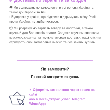
✅
Доставка по Україні та за кордон
🚚 Ми відправляємо замовлення в усі регіони України, а
також до
Європи та Азії
!
❗ Відправка у країни, що відкрито підтримують війну Росії
проти України,
не здійснюється
.
📦 Ми
розрахуємо вартість товару та логістики, а також
зручний для Вас спосіб оплати. Завдяки зручним способам
взаєморозрахунку та гнучким умовам доставки, наші клієнти
отримують свої замовлення вчасно та без зайвих зусиль.
_______________________________
Як замовити?
Простий алгоритм покупки:
✔ Оформіть замовлення через
кошик на
сайті
або в
месенджерах
(Viber, Telegram,
WhatsApp)