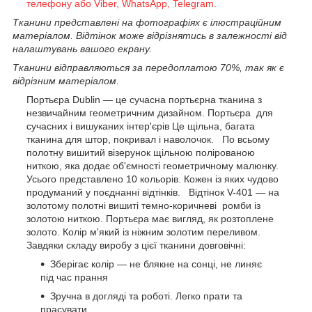
телефону або Viber, WhatsApp, Telegram.
Тканини представлені на фотографіях є ілюстраційним
матеріалом. Відтінок може відрізнятись в залежності від
налаштувань вашого екрану.
Тканини відправляються за передоплатою 70%, так як є
відрізним матеріалом.
Портьєра
Dublin
— це сучасна портьєрна тканина з
незвичайним геометричним дизайном.
Портьєра для
сучасних і вишуканих інтер'єрів
Це щільна, багата
тканина для штор, покривал і наволочок.
По всьому
полотну вишитий візерунок щільною полірованою
ниткою, яка додає об'ємності геометричному малюнку.
Усього представлено 10 кольорів. Кожен із яких чудово
продуманий у поєднанні відтінків.
Відтінок V-401 —
на
золотому полотні вишиті темно-коричневі ромби із
золотою ниткою. Портьєра має вигляд, як розтоплене
золото. Колір м'який із ніжним золотим переливом.
Завдяки складу виробу з цієї тканини довговічні:
Зберігає колір — не блякне на сонці, не линяє
під час прання
Зручна в догляді та роботі. Легко прати та
прасувати