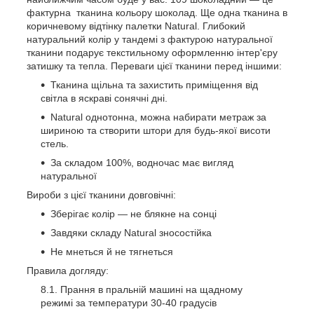
фактурна тканина кольору шоколад. Ще одна тканина в
коричневому відтінку палетки Natural. Глибокий
натуральний колір у тандемі з фактурою натуральної
тканини подарує текстильному оформленню інтер'єру
затишку та тепла.
Переваги цієї тканини перед іншими:
Тканина щільна та захистить приміщення від
світла в яскраві сонячні дні.
Natural
однотонна, можна набирати метраж за
шириною та створити штори для будь-якої висоти
стель.
За складом 100%, водночас має вигляд
натуральної
Вироби з цієї тканини довговічні:
Зберігає колір — не блякне на сонці
Завдяки складу
Natural
зносостійка
Не мнеться й не тягнеться
Правила догляду:
Прання в пральній машині на щадному
режимі за температури 30-40 градусів