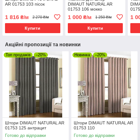
AR 01753 103 пісок
DIMAUT NATURAL AR
DIM
01753 106 мокко
0175
1 816
1 000
1 0
₴/м
₴/м
2 270 ₴/м
1 250 ₴/м
Купити
Купити
Акційні пропозиції та новинки
Топ продажів
–20%
Новинка
–20%
Штори DIMAUT NATURAL AR
Штори DIMAUT NATURAL AR
01753 125 антрацит
01753 110
Готово до відправки
Готово до відправки