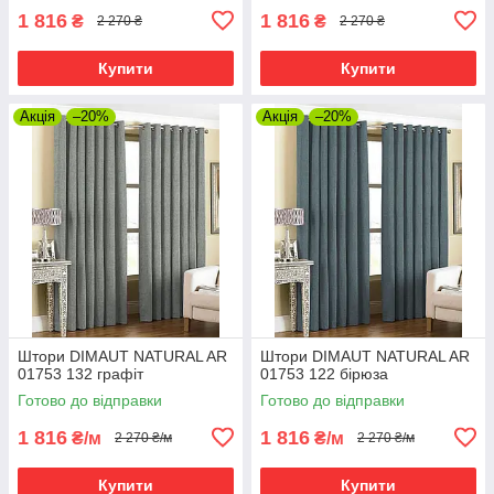
1 816
1 816
₴
₴
2 270 ₴
2 270 ₴
Купити
Купити
Акція
–20%
Акція
–20%
Штори DIMAUT NATURAL AR
Штори DIMAUT NATURAL AR
01753 132 графіт
01753 122 бірюза
Готово до відправки
Готово до відправки
1 816
1 816
₴/м
₴/м
2 270 ₴/м
2 270 ₴/м
Купити
Купити