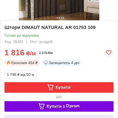
Штори DIMAUT NATURAL AR 01753 109
Готово до відправки
Код: 38482
Опт і роздріб
1 816
₴/м
2 270 ₴/м
Економія
454 ₴
Залишилось
4 дні
1 798 ₴
від 50 м
Купити
або
Купити з