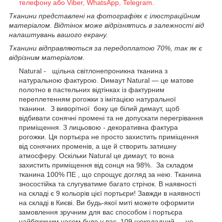
телефону або Viber, WhatsApp, Telegram.
Тканини представлені на фотографіях є ілюстраційним
матеріалом. Відтінок може відрізнятись в залежності від
налаштувань вашого екрану.
Тканини відправляються за передоплатою 70%, так як є
відрізним матеріалом.
Natural
- щільна світлонепроникна тканина з
натуральною фактурою.
Dимаут
Natural
— це матове
полотно в пастельних відтінках із фактурним
переплетенням рогожки з імітацією натуральної
тканини.
З
виворітної
боку це білий
димаут
, щоб
відбивати сонячні промені та не допускати перегрівання
приміщення
.
З
лицьовою
- декоративна
фактура
рогожки
. Ця портьєра не просто захистить приміщення
від сонячних променів, а ще й створить затишну
атмосферу.
Оскільки
Natural
це
димаут
, то вона
захистить приміщення від сонця на 98%.
За складом
тканина
100% ПЕ
, що
спрощує догляд за нею
. Тканина
зносостійка та слугуватиме багато стрічок.
В наявності
на складі є
9 кольорів
цієї портьєри!
Завжди в наявності
на складі в Києві
. Ви будь-якої миті можете оформити
замовлення зручним для вас способом і портьєра
найближчим часом буде у вас.
109 шоколадний —
це