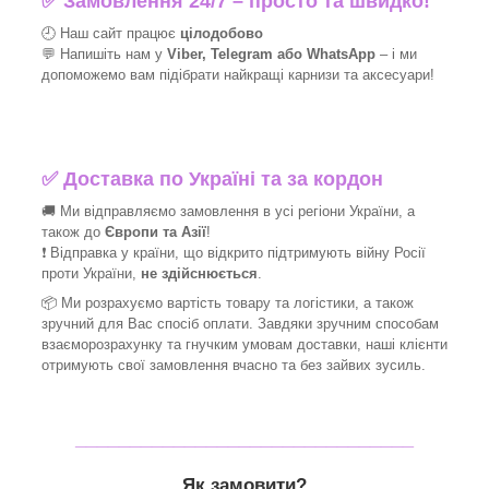
✅
Замовлення 24/7 – просто та швидко!
🕘 Наш сайт працює
цілодобово
💬 Напишіть нам у
Viber, Telegram або WhatsApp
–
і
ми
допоможемо вам підібрати найкращі
карнизи та аксесуари!
✅
Доставка по Україні та за кордон
🚚 Ми відправляємо замовлення в усі регіони України, а
також до
Європи та Азії
!
❗ Відправка у країни, що відкрито підтримують війну Росії
проти України,
не здійснюється
.
📦 Ми
розрахуємо вартість товару та логістики, а також
зручний для Вас спосіб оплати. Завдяки зручним способам
взаєморозрахунку та гнучким умовам доставки, наші клієнти
отримують свої замовлення вчасно та без зайвих зусиль.
_______________________________
Як замовити?