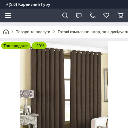
⭐️(5.0) Карнизний Гуру
Товари та послуги
Готові комплекти штор, за індивідуа
Топ продажів
–20%