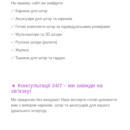
На нашому сайті ви знайдете:
✅
Карнизи для штор
✅
Аксесуари для штор та карнизів
✅
Готові комплекти штор за індивідуальними розмірами
✅
Мультиштори та 3D штори
✅
Рулонні штори (ролети)
✅
Жалюзі
✅
Тканини для штор та гардин
🔹 Консультації 24/7 – ми завжди на
зв’язку!
Ми працюємо без вихідних! Наші експерти готові допомогти
вам з вибором карнизів, штор та аксесуарів для вашого
ідеального інтер'єру.​