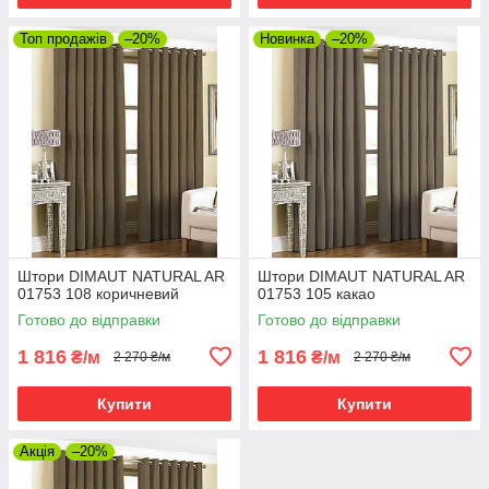
Топ продажів
–20%
Новинка
–20%
Штори DIMAUT NATURAL AR
Штори DIMAUT NATURAL AR
01753 108 коричневий
01753 105 какао
Готово до відправки
Готово до відправки
1 816
1 816
₴/м
₴/м
2 270 ₴/м
2 270 ₴/м
Купити
Купити
Акція
–20%