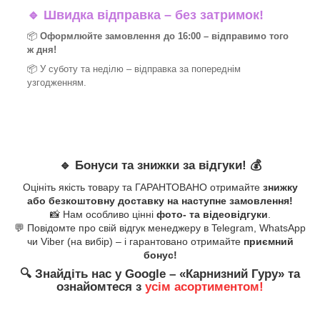
🔹
Швидка відправка – без затримок!
📦
Оформлюйте замовлення до 16:00 – відправимо того
ж дня!
📦 У суботу та неділю – відправка за
попереднім
узгодженням.
🔹
Бонуси та знижки за відгуки!
💰
Оцініть якість товару та ГАРАНТОВАНО отримайте
знижку
або безкоштовну доставку на наступне замовлення!
📸 Нам особливо цінні
фото- та відеовідгуки
.
💬 Повідомте про свій відгук менеджеру в Telegram, WhatsApp
чи Viber (на вибір) – і гарантовано отримайте
приємний
бонус!
🔍
Знайдіть нас у Google – «
Карнизний Гуру
» та
ознайомтеся з
усім асортиментом!
_______________________________