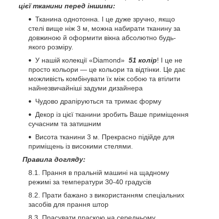
цієї тканини перед іншими:
Тканина однотонна. І це дуже зручно, якщо
стелі вище ніж 3 м, можна набирати тканину за
довжиною й оформити вікна абсолютно будь-
якого розміру.
У нашій колекції «Diamond»
51 колір
! І це не
просто кольори — це кольори та відтінки. Це дає
можливість комбінувати їх між собою та втілити
найнезвичайніші задуми дизайнера
Чудово драпіруються та тримає форму
Декор із цієї тканини зробить Ваше приміщення
сучасним та затишним
Висота тканини 3 м. Прекрасно підійде для
приміщень із високими стелями.
Правила догляду:
Прання в пральній машині на щадному
режимі за температури 30-40 градусів
Прати бажано з використанням спеціальних
засобів для прання штор
Прасувати праскою на середньому