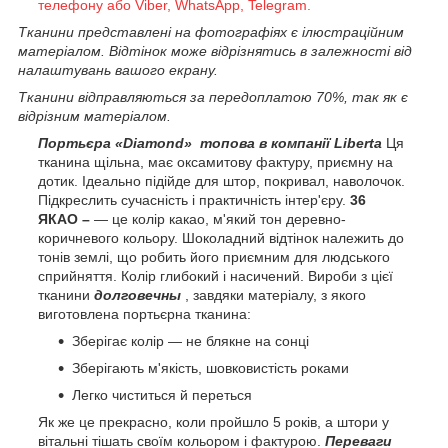
телефону або Viber, WhatsApp, Telegram.
Тканини представлені на фотографіях є ілюстраційним
матеріалом. Відтінок може відрізнятись в залежності від
налаштувань вашого екрану.
Тканини відправляються за передоплатою 70%, так як є
відрізним матеріалом.
Портьєра «Diamond» топова в компанії Liberta
Ця
тканина щільна, має оксамитову фактуру, приємну на
дотик. Ідеально підійде для штор, покривал, наволочок.
Підкреслить сучасність і практичність інтер'єру.
36
ЯКАО
–
— це колір какао, м'який тон деревно-
коричневого кольору. Шоколадний відтінок належить до
тонів землі, що робить його приємним для людського
сприйняття. Колір глибокий і насичений. Вироби з цієї
тканини
долговечны
, завдяки матеріалу, з якого
виготовлена портьєрна тканина:
Зберігає колір — не блякне на сонці
Зберігають м'якість, шовковистість роками
Легко чиститься й переться
Як же це прекрасно, коли пройшло 5 років, а штори у
вітальні тішать своїм кольором і фактурою.
Переваги