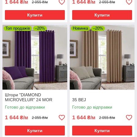
1 644
1 644
₴/м
₴/м
2 055 ₴/м
2 055 ₴/м
Купити
Купити
Топ продажів
–20%
Новинка
–20%
Штори "DIAMOND
MICROVELUR" 24 MOR
35 BEJ
Готово до відправки
Готово до відправки
1 644
1 644
₴/м
₴/м
2 055 ₴/м
2 055 ₴/м
Купити
Купити