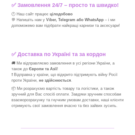
✅
Замовлення 24/7 – просто та швидко!
🕘 Наш сайт працює
цілодобово
💬 Напишіть нам у
Viber, Telegram або WhatsApp
–
і
ми
допоможемо вам підібрати найкращі
карнизи та аксесуари!
✅
Доставка по Україні та за кордон
🚚 Ми відправляємо замовлення в усі регіони України, а
також до
Європи та Азії
!
❗ Відправка у країни, що відкрито підтримують війну Росії
проти України,
не здійснюється
.
📦 Ми
розрахуємо вартість товару та логістики, а також
зручний для Вас спосіб оплати. Завдяки зручним способам
взаєморозрахунку та гнучким умовам доставки, наші клієнти
отримують свої замовлення вчасно та без зайвих зусиль.
_______________________________