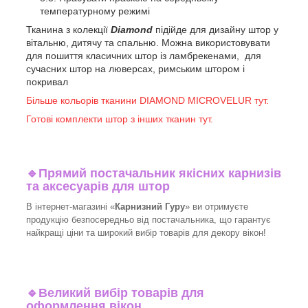
температурному режимі
Тканина з колекції
Diamond
підійде для дизайну штор у
вітальню, дитячу та спальню. Можна використовувати
для пошиття класичних штор із ламбрекенами, для
сучасних штор на люверсах, римським штором і
покривал
Більше кольорів тканини DIAMOND MICROVELUR тут.
Готові комплекти штор з інших тканин тут.
🔹
Прямий постачальник якісних карнизів
та аксесуарів для штор
В інтернет-магазині «
Карнизний Гуру
» ви отримуєте
продукцію безпосередньо від постачальника, що гарантує
найкращі ціни та широкий вибір товарів для декору вікон!​
🔹
Великий вибір товарів для
оформлення вікон