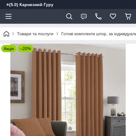
⭐️(5.0) Карнизний Гуру
Товари та послуги
Готові комплекти штор, за індивідуа
Акція
–20%