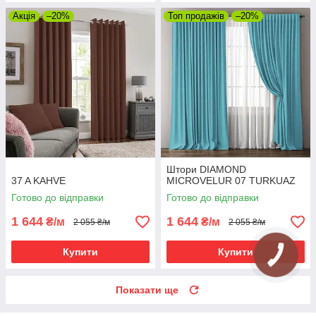
Акція
–20%
Топ продажів
–20%
Штори DIAMOND
37 A KAHVE
MICROVELUR 07 TURKUAZ
Готово до відправки
Готово до відправки
1 644
1 644
₴/м
₴/м
2 055 ₴/м
2 055 ₴/м
Купити
Купити
Показати ще