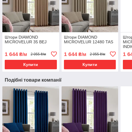
Штори DIAMOND
Штори DIAMOND
Што
MICROVELUR 35 BEJ
MICROVELUR 12480 TAS
MIC
IND
1 644
1 644
1 6
₴/м
₴/м
2 055 ₴/м
2 055 ₴/м
Купити
Купити
Подібні товари компанії