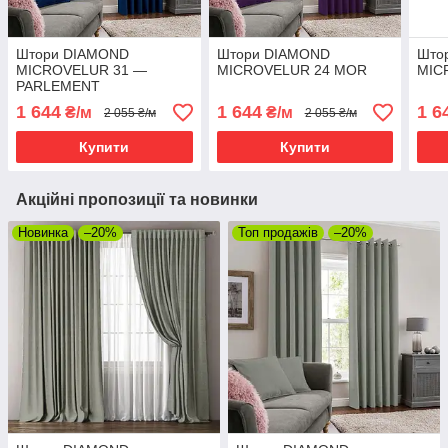
Штори DIAMOND
Штори DIAMOND
Што
MICROVELUR 31 —
MICROVELUR 24 MOR
MIC
PARLEMENT
1 644
1 644
1 6
₴/м
₴/м
2 055 ₴/м
2 055 ₴/м
Купити
Купити
Акційні пропозиції та новинки
Новинка
–20%
Топ продажів
–20%