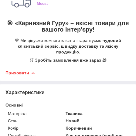
Meest
🎯 «
Карнизний Гуру
» –
якісні
товари для
вашого інтер'єру!
💙 Ми цінуємо кожного клієнта і гарантуємо
чудовий
клієнтський сервіс, швидку доставку та якісну
продукцію
.
🛒
Зробіть замовлення вже зараз
🎁
Приховати
Характеристики
Основні
Матеріал
Тканина
Стан
Новий
Колір
Коричневий
Спосіб підвісу
Кільця-люверси (пробивні