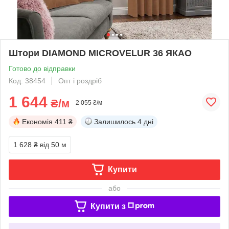
Штори DIAMOND MICROVELUR 36 ЯКАО
Готово до відправки
Код: 38454
Опт і роздріб
1 644
₴/м
2 055 ₴/м
Економія
411 ₴
Залишилось
4 дні
1 628 ₴
від 50 м
Купити
або
Купити з