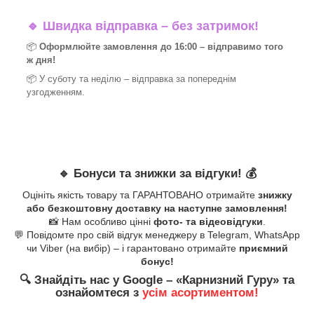
🔹
Швидка відправка – без затримок!
📦
Оформлюйте замовлення до 16:00 – відправимо того
ж дня!
📦 У суботу та неділю – відправка за
попереднім
узгодженням.
🔹
Бонуси та знижки за відгуки!
💰
Оцініть якість товару та ГАРАНТОВАНО отримайте
знижку
або безкоштовну доставку на наступне замовлення!
📸 Нам особливо цінні
фото- та відеовідгуки
.
💬 Повідомте про свій відгук менеджеру в Telegram, WhatsApp
чи Viber (на вибір) – і гарантовано отримайте
приємний
бонус!
🔍
Знайдіть нас у Google – «
Карнизний Гуру
» та
ознайомтеся з
усім асортиментом!