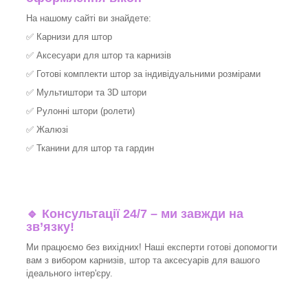
На нашому сайті ви знайдете:
✅
Карнизи для штор
✅
Аксесуари для штор та карнизів
✅
Готові комплекти штор за індивідуальними розмірами
✅
Мультиштори та 3D штори
✅
Рулонні штори (ролети)
✅
Жалюзі
✅
Тканини для штор та гардин
🔹 Консультації 24/7 – ми завжди на
зв’язку!
Ми працюємо без вихідних! Наші експерти готові допомогти
вам з вибором карнизів, штор та аксесуарів для вашого
ідеального інтер'єру.​