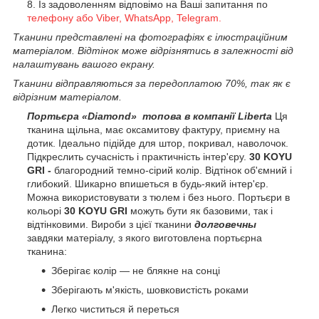
Із задоволенням відповімо на Ваші запитання по
телефону або Viber, WhatsApp, Telegram.
Тканини представлені на фотографіях є ілюстраційним
матеріалом. Відтінок може відрізнятись в залежності від
налаштувань вашого екрану.
Тканини відправляються за передоплатою 70%, так як є
відрізним матеріалом.
Портьєра «Diamond» топова в компанії Liberta
Ця
тканина щільна, має оксамитову фактуру, приємну на
дотик. Ідеально підійде для штор, покривал, наволочок.
Підкреслить сучасність і практичність інтер'єру.
30 KOYU
GRI -
благородний темно-сірий колір. Відтінок об'ємний і
глибокий. Шикарно впишеться в будь-який інтер'єр.
Можна використовувати з тюлем і без нього. Портьєри в
кольорі
30 KOYU GRI
можуть бути як базовими, так і
відтінковими. Вироби з цієї тканини
долговечны
завдяки матеріалу, з якого виготовлена портьєрна
тканина:
Зберігає колір — не блякне на сонці
Зберігають м'якість, шовковистість роками
Легко чиститься й переться