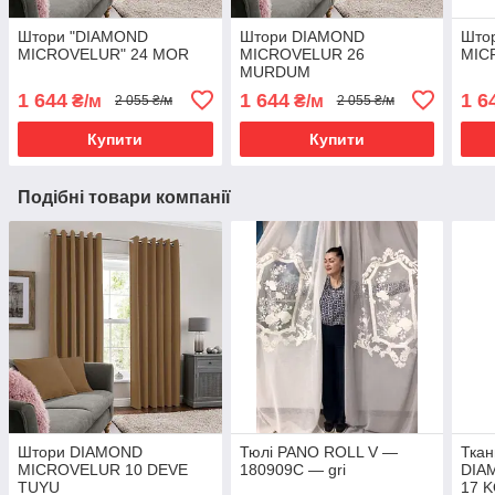
Штори "DIAMOND
Штори DIAMOND
Што
MICROVELUR" 24 MOR
MICROVELUR 26
MIC
MURDUM
1 644
1 644
1 6
₴/м
₴/м
2 055 ₴/м
2 055 ₴/м
Купити
Купити
Подібні товари компанії
Штори DIAMOND
Тюлі PANO ROLL V —
Ткан
MICROVELUR 10 DEVE
180909C — gri
DIA
TUYU
17 