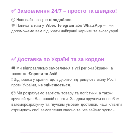
✅
Замовлення 24/7 – просто та швидко!
🕘 Наш сайт працює
цілодобово
💬 Напишіть нам у
Viber, Telegram або WhatsApp
–
і
ми
допоможемо вам підібрати найкращі
карнизи та аксесуари!
✅
Доставка по Україні та за кордон
🚚 Ми відправляємо замовлення в усі регіони України, а
також до
Європи та Азії
!
❗ Відправка у країни, що відкрито підтримують війну Росії
проти України,
не здійснюється
.
📦 Ми
розрахуємо вартість товару та логістики, а також
зручний для Вас спосіб оплати. Завдяки зручним способам
взаєморозрахунку та гнучким умовам доставки, наші клієнти
отримують свої замовлення вчасно та без зайвих зусиль.
_______________________________