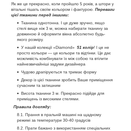
Як же це прекрасно, коли пройшло 5 років, а штори у
вітальні тішать своїм кольором і фактурою.
Переваги
цієї тканини перед іншими:
Тканина однотонна. І це дуже зручно, якщо
стелі вище ніж 3 м, можна набирати тканину за
довжиною й оформити вікна абсолютно будь-
якого розміру.
У нашій колекції «Diamond»
51 колір
! І це не
просто кольори — це кольори та відтінки. Це дає
можливість комбінувати їх між собою та втілити
найнезвичайніші задуми дизайнера
Чудово драпіруються та тримає форму
Декор із цієї тканини зробить Ваше приміщення
сучасним та затишним
Висота тканини 3 м. Прекрасно підійде для
приміщень із високими стелями.
Правила догляду:
Прання в пральній машині на щадному
режимі за температури 30-40 градусів
Прати бажано з використанням спеціальних