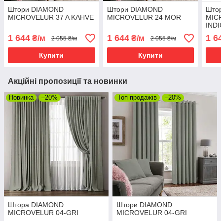
Штори DIAMOND
Штори DIAMOND
Што
MICROVELUR 37 A KAHVE
MICROVELUR 24 MOR
MIC
IND
1 644
1 644
1 6
₴/м
₴/м
2 055 ₴/м
2 055 ₴/м
Купити
Купити
Акційні пропозиції та новинки
Новинка
–20%
Топ продажів
–20%
Штора DIAMOND
Штори DIAMOND
MICROVELUR 04-GRI
MICROVELUR 04-GRI