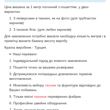
Ціна вказана за 1 метр погонний з пошиттям, у двох
варіантах:
З люверсами в тканині, як на фото (для трубчастих
карнизів)
З тасмою 8см, (для любих карнизів)
Для замовлення потрібно вказати необхідну кількість метрів і в
примітці вказати бажану висоту виробу.
Країна виробник - Турция.
Наші переваги:
Індивідуальний підхід до кожного замовлення.
Пошиття точно за вашими розмірами.
Дотримуємося попередньо домовлених термінів
виготовлення.
Можливість вибору
тасьми
та фурнітури відповідно до
Ваших побажань.
Тільки якісні
тканини
перевірених фабрик.
Професійне швейне обладнання.
Замір, консультація, монтаж.