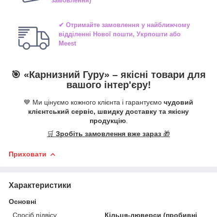
замовлення)
✔ Отримайте замовлення у найближчому
відділенні
Нової пошти, Укрпошти або
Meest
🎯 «
Карнизний Гуру
» –
якісні
товари для
вашого інтер'єру!
💙 Ми цінуємо кожного клієнта і гарантуємо
чудовий
клієнтський сервіс, швидку доставку та якісну
продукцію
.
🛒
Зробіть замовлення вже зараз
🎁
Приховати
Характеристики
Основні
Спосіб підвісу
Кільця-люверси (пробивні