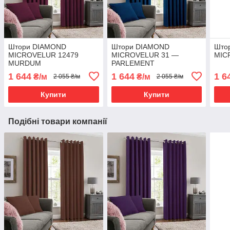
Штори DIAMOND
Штори DIAMOND
Што
MICROVELUR 12479
MICROVELUR 31 —
MIC
MURDUM
PARLEMENT
1 644
1 644
1 6
₴/м
₴/м
2 055 ₴/м
2 055 ₴/м
Купити
Купити
Подібні товари компанії