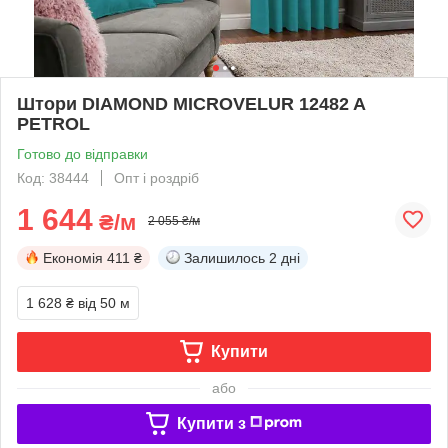
Штори DIAMOND MICROVELUR 12482 A
PETROL
Готово до відправки
Код: 38444
Опт і роздріб
1 644
₴/м
2 055 ₴/м
Економія
411 ₴
Залишилось
2 дні
1 628 ₴
від 50 м
Купити
або
Купити з