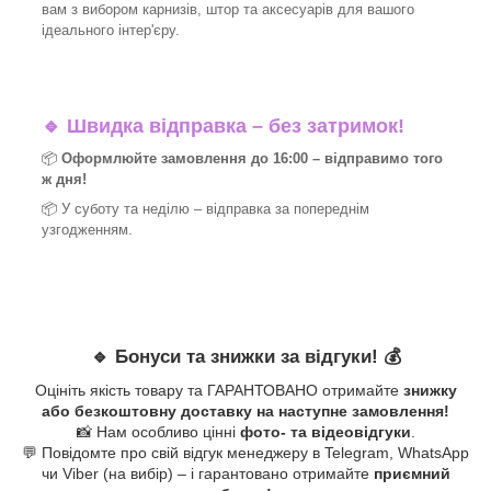
вам з вибором карнизів, штор та аксесуарів для вашого
ідеального інтер'єру.​
🔹
Швидка відправка – без затримок!
📦
Оформлюйте замовлення до 16:00 – відправимо того
ж дня!
📦 У суботу та неділю – відправка за
попереднім
узгодженням.
🔹
Бонуси та знижки за відгуки!
💰
Оцініть якість товару та ГАРАНТОВАНО отримайте
знижку
або безкоштовну доставку на наступне замовлення!
📸 Нам особливо цінні
фото- та відеовідгуки
.
💬 Повідомте про свій відгук менеджеру в Telegram, WhatsApp
чи Viber (на вибір) – і гарантовано отримайте
приємний