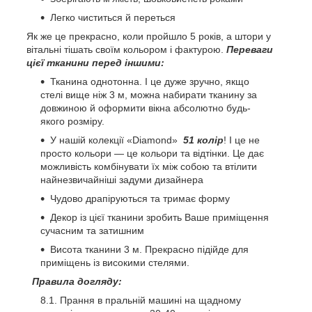
Легко чиститься й переться
Як же це прекрасно, коли пройшло 5 років, а штори у
вітальні тішать своїм кольором і фактурою.
Переваги
цієї тканини перед іншими:
Тканина однотонна. І це дуже зручно, якщо
стелі вище ніж 3 м, можна набирати тканину за
довжиною й оформити вікна абсолютно будь-
якого розміру.
У нашій колекції «Diamond»
51 колір
! І це не
просто кольори — це кольори та відтінки. Це дає
можливість комбінувати їх між собою та втілити
найнезвичайніші задуми дизайнера
Чудово драпіруються та тримає форму
Декор із цієї тканини зробить Ваше приміщення
сучасним та затишним
Висота тканини 3 м. Прекрасно підійде для
приміщень із високими стелями.
Правила догляду:
Прання в пральній машині на щадному