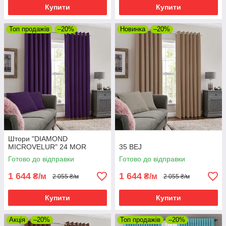
Купити
Купити
Топ продажів
–20%
Новинка
–20%
Штори "DIAMOND
MICROVELUR" 24 MOR
35 BEJ
Готово до відправки
Готово до відправки
1 644
1 644
₴/м
₴/м
2 055 ₴/м
2 055 ₴/м
Купити
Купити
Акція
–20%
Топ продажів
–20%