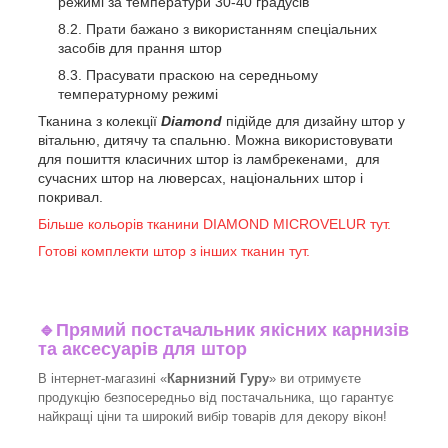
режимі за температури 30-40 градусів
Прати бажано з використанням спеціальних
засобів для прання штор
Прасувати праскою на середньому
температурному режимі
Тканина з колекції
Diamond
підійде для дизайну штор у
вітальню, дитячу та спальню. Можна використовувати
для пошиття класичних штор із ламбрекенами, для
сучасних штор на люверсах, національних штор і
покривал.
Більше кольорів тканини DIAMOND MICROVELUR тут.
Готові комплекти штор з інших тканин тут.
🔹
Прямий постачальник якісних карнизів
та аксесуарів для штор
В інтернет-магазині «
Карнизний Гуру
» ви отримуєте
продукцію безпосередньо від постачальника, що гарантує
найкращі ціни та широкий вибір товарів для декору вікон!​