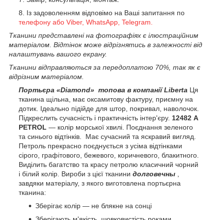
Із задоволенням відповімо на Ваші запитання по
телефону або Viber, WhatsApp, Telegram.
Тканини представлені на фотографіях є ілюстраційним
матеріалом. Відтінок може відрізнятись в залежності від
налаштувань вашого екрану.
Тканини відправляються за передоплатою 70%, так як є
відрізним матеріалом.
Портьєра «Diamond» топова в компанії Liberta
Ця
тканина щільна, має оксамитову фактуру, приємну на
дотик. Ідеально підійде для штор, покривал, наволочок.
Підкреслить сучасність і практичність інтер'єру.
12482 A
PETROL
— колір морської хвилі. Поєднання зеленого
та синього відтінків. Має сучасний та яскравий вигляд.
Петроль прекрасно поєднується з усіма відтінками
сірого, графітового, бежевого, коричневого, блакитного.
Виділить багатство та красу петролю класичний чорний
і білий колір. Вироби з цієї тканини
долговечны
,
завдяки матеріалу, з якого виготовлена портьєрна
тканина:
Зберігає колір — не блякне на сонці
Зберігають м'якість, шовковистість роками