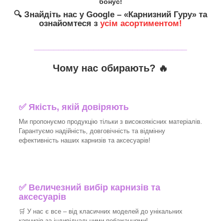
бонус!
🔍
Знайдіть нас у Google – «
Карнизний Гуру
» та
ознайомтеся з
усім асортиментом!
_______________________________
Чому нас обирають?
🔥
✅
Якість, якій довіряють
Ми пропонуємо продукцію тільки з високоякісних матеріалів.
Гарантуємо надійність, довговічність та відмінну
ефективність наших карнизів та аксесуарів!​
✅
Величезний вибір карнизів та
аксесуарів
🛒
У нас є все – від класичних моделей до унікальних
карнизів за індивідуальними побажаннями!​