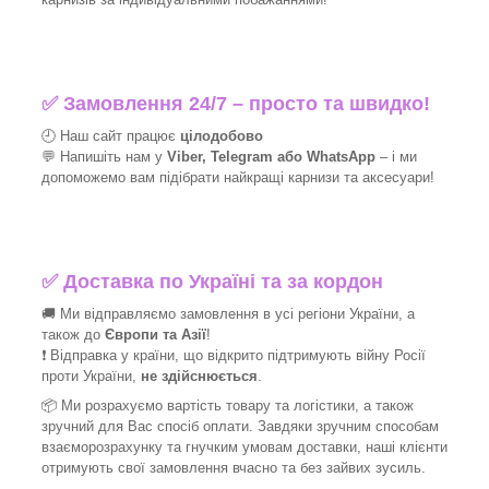
✅
Замовлення 24/7 – просто та швидко!
🕘 Наш сайт працює
цілодобово
💬 Напишіть нам у
Viber, Telegram або WhatsApp
–
і
ми
допоможемо вам підібрати найкращі
карнизи та аксесуари!
✅
Доставка по Україні та за кордон
🚚 Ми відправляємо замовлення в усі регіони України, а
також до
Європи та Азії
!
❗ Відправка у країни, що відкрито підтримують війну Росії
проти України,
не здійснюється
.
📦 Ми
розрахуємо вартість товару та логістики, а також
зручний для Вас спосіб оплати. Завдяки зручним способам
взаєморозрахунку та гнучким умовам доставки, наші клієнти
отримують свої замовлення вчасно та без зайвих зусиль.