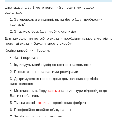
Ціна вказана за 1 метр погонний з пошиттям, у двох
варіантах:
З люверсами в тканині, як на фото (для трубчастих
карнизів)
З тасмою 8см, (для любих карнизів)
Для замовлення потрібно вказати необхідну кількість метрів і в
примітці вказати бажану висоту виробу.
Країна виробник - Турция.
Наші переваги:
Індивідуальний підхід до кожного замовлення.
Пошиття точно за вашими розмірами.
Дотримуємося попередньо домовлених термінів
виготовлення.
Можливість вибору
тасьми
та фурнітури відповідно до
Ваших побажань.
Тільки якісні
тканини
перевірених фабрик.
Професійне швейне обладнання.
Замір, консультація, монтаж.