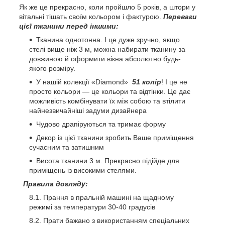
Як же це прекрасно, коли пройшло 5 років, а штори у
вітальні тішать своїм кольором і фактурою.
Переваги
цієї тканини перед іншими:
Тканина однотонна. І це дуже зручно, якщо
стелі вище ніж 3 м, можна набирати тканину за
довжиною й оформити вікна абсолютно будь-
якого розміру.
У нашій колекції «Diamond»
51 колір
! І це не
просто кольори — це кольори та відтінки. Це дає
можливість комбінувати їх між собою та втілити
найнезвичайніші задуми дизайнера
Чудово драпіруються та тримає форму
Декор із цієї тканини зробить Ваше приміщення
сучасним та затишним
Висота тканини 3 м. Прекрасно підійде для
приміщень із високими стелями.
Правила догляду:
Прання в пральній машині на щадному
режимі за температури 30-40 градусів
Прати бажано з використанням спеціальних