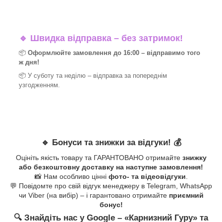
🔹
Швидка відправка – без затримок!
📦
Оформлюйте замовлення до 16:00 – відправимо того
ж дня!
📦 У суботу та неділю – відправка за
попереднім
узгодженням.
🔹
Бонуси та знижки за відгуки!
💰
Оцініть якість товару та ГАРАНТОВАНО отримайте
знижку
або безкоштовну доставку на наступне замовлення!
📸 Нам особливо цінні
фото- та відеовідгуки
.
💬 Повідомте про свій відгук менеджеру в Telegram, WhatsApp
чи Viber (на вибір) – і гарантовано отримайте
приємний
бонус!
🔍
Знайдіть нас у Google – «
Карнизний Гуру
» та