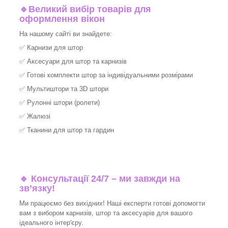
🔹
Великий вибір товарів для
оформлення вікон
На нашому сайті ви знайдете:
✅
Карнизи для штор
✅
Аксесуари для штор та карнизів
✅
Готові комплекти штор за індивідуальними розмірами
✅
Мультиштори та 3D штори
✅
Рулонні штори (ролети)
✅
Жалюзі
✅
Тканини для штор та гардин
🔹 Консультації 24/7 – ми завжди на
зв’язку!
Ми працюємо без вихідних! Наші експерти готові допомогти
вам з вибором карнизів, штор та аксесуарів для вашого
ідеального інтер'єру.​