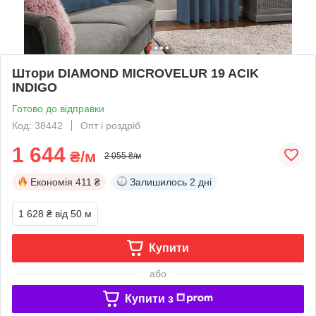
Штори DIAMOND MICROVELUR 19 ACIK
INDIGO
Готово до відправки
Код: 38442
Опт і роздріб
1 644
₴/м
2 055 ₴/м
Економія
411 ₴
Залишилось
2 дні
1 628 ₴
від 50 м
Купити
або
Купити з