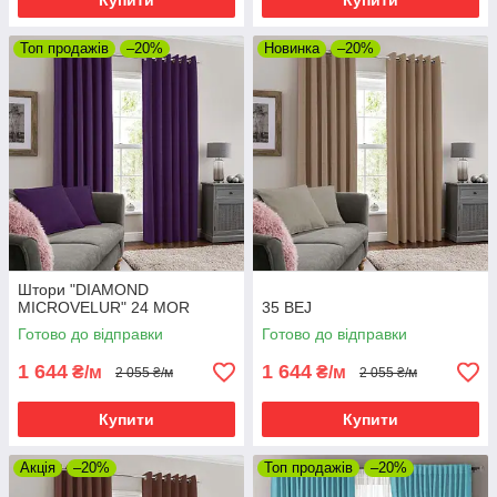
Купити
Купити
Топ продажів
–20%
Новинка
–20%
Штори "DIAMOND
MICROVELUR" 24 MOR
35 BEJ
Готово до відправки
Готово до відправки
1 644
1 644
₴/м
₴/м
2 055 ₴/м
2 055 ₴/м
Купити
Купити
Акція
–20%
Топ продажів
–20%