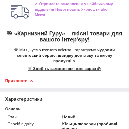
✔ Отримайте замовлення у найближчому
відділенні
Нової пошти, Укрпошти або
Meest
🎯 «
Карнизний Гуру
» –
якісні
товари для
вашого інтер'єру!
💙 Ми цінуємо кожного клієнта і гарантуємо
чудовий
клієнтський сервіс, швидку доставку та якісну
продукцію
.
🛒
Зробіть замовлення вже зараз
🎁
Приховати
Характеристики
Основні
Стан
Новий
Спосіб підвісу
Кільця-люверси (пробивні
кільця)