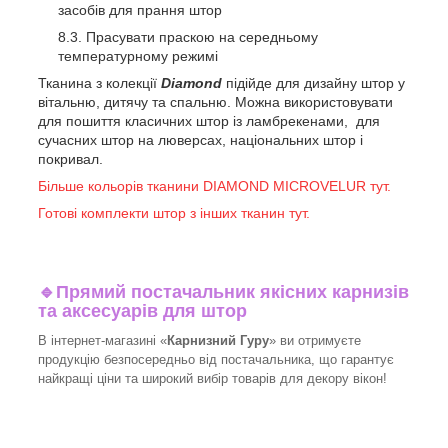
засобів для прання штор
Прасувати праскою на середньому
температурному режимі
Тканина з колекції
Diamond
підійде для дизайну штор у
вітальню, дитячу та спальню. Можна використовувати
для пошиття класичних штор із ламбрекенами, для
сучасних штор на люверсах, національних штор і
покривал.
Більше кольорів тканини DIAMOND MICROVELUR тут.
Готові комплекти штор з інших тканин тут.
🔹
Прямий постачальник якісних карнизів
та аксесуарів для штор
В інтернет-магазині «
Карнизний Гуру
» ви отримуєте
продукцію безпосередньо від постачальника, що гарантує
найкращі ціни та широкий вибір товарів для декору вікон!​