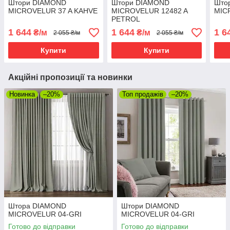
Штори DIAMOND
Штори DIAMOND
Што
MICROVELUR 37 A KAHVE
MICROVELUR 12482 A
MIC
PETROL
1 644
1 644
1 6
₴/м
₴/м
2 055 ₴/м
2 055 ₴/м
Купити
Купити
Акційні пропозиції та новинки
Новинка
–20%
Топ продажів
–20%
Штора DIAMOND
Штори DIAMOND
MICROVELUR 04-GRI
MICROVELUR 04-GRI
Готово до відправки
Готово до відправки