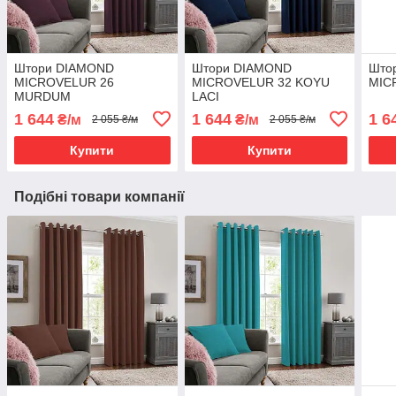
Штори DIAMOND
Штори DIAMOND
Што
MICROVELUR 26
MICROVELUR 32 KOYU
MIC
MURDUM
LACI
1 644
1 644
1 6
₴/м
₴/м
2 055 ₴/м
2 055 ₴/м
Купити
Купити
Подібні товари компанії