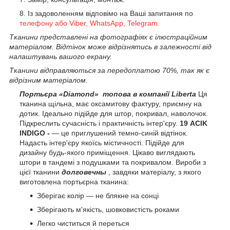
Із задоволенням відповімо на Ваші запитання по
телефону або Viber, WhatsApp, Telegram.
Тканини представлені на фотографіях є ілюстраційним
матеріалом. Відтінок може відрізнятись в залежності від
налаштувань вашого екрану.
Тканини відправляються за передоплатою 70%, так як є
відрізним матеріалом.
Портьєра «Diamond» топова в компанії Liberta
Ця
тканина щільна, має оксамитову фактуру, приємну на
дотик. Ідеально підійде для штор, покривал, наволочок.
Підкреслить сучасність і практичність інтер'єру.
19 ACIK
INDIGO -
— це приглушений темно-синій відтінок.
Надасть інтер'єру якоїсь містичності. Підійде для
дизайну будь-якого приміщення. Цікаво виглядають
штори в тандемі з подушками та покривалом. Вироби з
цієї тканини
долговечны
, завдяки матеріалу, з якого
виготовлена портьєрна тканина:
Зберігає колір — не блякне на сонці
Зберігають м'якість, шовковистість роками
Легко чиститься й переться