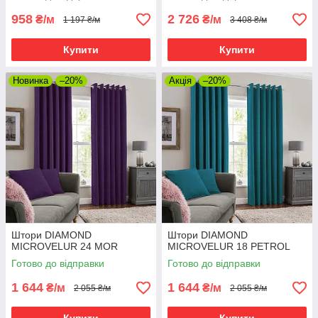
958
2 726
₴/м
₴/м
1 197 ₴/м
3 408 ₴/м
Купити
Купити
Новинка
–20%
Акція
–20%
Штори DIAMOND
Штори DIAMOND
MICROVELUR 24 MOR
MICROVELUR 18 PETROL
Готово до відправки
Готово до відправки
1 644
1 644
₴/м
₴/м
2 055 ₴/м
2 055 ₴/м