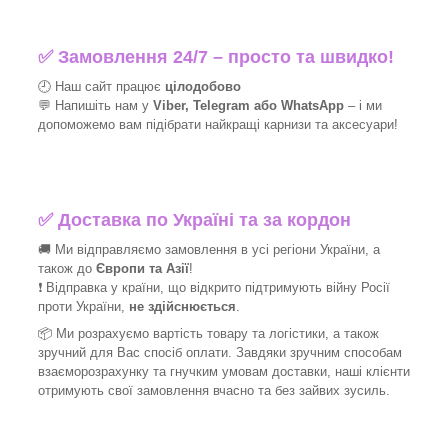
✅
Замовлення 24/7 – просто та швидко!
🕘 Наш сайт працює
цілодобово
💬 Напишіть нам у
Viber, Telegram або WhatsApp
–
і
ми
допоможемо вам підібрати найкращі
карнизи та аксесуари!
✅
Доставка по Україні та за кордон
🚚 Ми відправляємо замовлення в усі регіони України, а
також до
Європи та Азії
!
❗ Відправка у країни, що відкрито підтримують війну Росії
проти України,
не здійснюється
.
📦 Ми
розрахуємо вартість товару та логістики, а також
зручний для Вас спосіб оплати. Завдяки зручним способам
взаєморозрахунку та гнучким умовам доставки, наші клієнти
отримують свої замовлення вчасно та без зайвих зусиль.