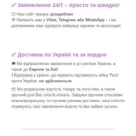
✅
Замовлення 24/7 – просто та швидко!
🕘 Наш сайт працює
цілодобово
💬 Напишіть нам у
Viber, Telegram або WhatsApp
–
і
ми
допоможемо вам підібрати найкращі
карнизи та аксесуари!
✅
Доставка по Україні та за кордон
🚚 Ми відправляємо замовлення в усі регіони України, а
також до
Європи та Азії
!
❗ Відправка у країни, що відкрито підтримують війну Росії
проти України,
не здійснюється
.
📦 Ми
розрахуємо вартість товару та логістики, а також
зручний для Вас спосіб оплати. Завдяки зручним способам
взаєморозрахунку та гнучким умовам доставки, наші клієнти
отримують свої замовлення вчасно та без зайвих зусиль.
_______________________________