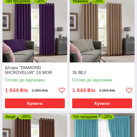
Топ продажів
–20%
Новинка
–20%
Штори "DIAMOND
MICROVELUR" 24 MOR
35 BEJ
Готово до відправки
Готово до відправки
1 644
1 644
₴/м
₴/м
2 055 ₴/м
2 055 ₴/м
Купити
Купити
Акція
–20%
Топ продажів
–20%