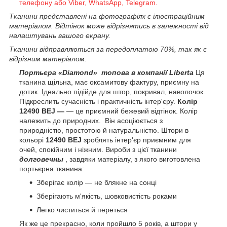
телефону або Viber, WhatsApp, Telegram.
Тканини представлені на фотографіях є ілюстраційним
матеріалом. Відтінок може відрізнятись в залежності від
налаштувань вашого екрану.
Тканини відправляються за передоплатою 70%, так як є
відрізним матеріалом.
Портьєра «Diamond» топова в компанії Liberta
Ця
тканина щільна, має оксамитову фактуру, приємну на
дотик. Ідеально підійде для штор, покривал, наволочок.
Підкреслить сучасність і практичність інтер'єру.
Колір
12490 BEJ —
— це приємний бежевий відтінок. Колір
належить до природних. Він асоціюється з
природністю, простотою й натуральністю. Штори в
кольорі
12490 BEJ
зроблять інтер'єр приємним для
очей, спокійним і ніжним. Вироби з цієї тканини
долговечны
, завдяки матеріалу, з якого виготовлена
портьєрна тканина:
Зберігає колір — не блякне на сонці
Зберігають м'якість, шовковистість роками
Легко чиститься й переться
Як же це прекрасно, коли пройшло 5 років, а штори у