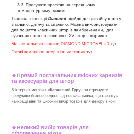
Прасувати праскою на середньому
температурному режимі
Тканина з колекції
Diamond
підійде для дизайну штор у
вітальню, дитячу та спальню. Можна використовувати
для пошиття класичних штор із ламбрекенами, для
сучасних штор на люверсах, XV штор і покривал.
Більше кольорів тканини DIAMOND MICROVELUR тут.
Готові комплекти штор з інших тканин тут.
🔹
Прямий постачальник якісних карнизів
та аксесуарів для штор
В інтернет-магазині «
Карнизний Гуру
» ви отримуєте
продукцію безпосередньо від постачальника, що гарантує
найкращі ціни та широкий вибір товарів для декору вікон!​
🔹
Великий вибір товарів для
оформлення вікон