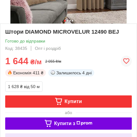
Штори DIAMOND MICROVELUR 12490 BEJ
Готово до відправки
Код: 38435
Опт і роздріб
1 644
₴/м
2 055 ₴/м
Економія
411 ₴
Залишилось
4 дні
1 628 ₴
від 50 м
Купити
або
Купити з