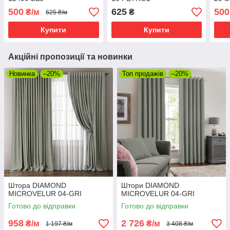
500
625
500
₴/м
₴
625 ₴/м
Купити
Купити
Акційні пропозиції та новинки
Новинка
–20%
Топ продажів
–20%
Штора DIAMOND
Штори DIAMOND
MICROVELUR 04-GRI
MICROVELUR 04-GRI
Готово до відправки
Готово до відправки
958
2 726
₴/м
₴/м
1 197 ₴/м
3 408 ₴/м