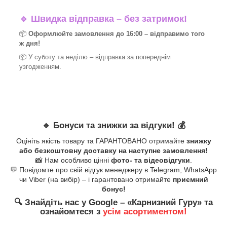
🔹
Швидка відправка – без затримок!
📦
Оформлюйте замовлення до 16:00 – відправимо того
ж дня!
📦 У суботу та неділю – відправка за
попереднім
узгодженням.
🔹
Бонуси та знижки за відгуки!
💰
Оцініть якість товару та ГАРАНТОВАНО отримайте
знижку
або безкоштовну доставку на наступне замовлення!
📸 Нам особливо цінні
фото- та відеовідгуки
.
💬 Повідомте про свій відгук менеджеру в Telegram, WhatsApp
чи Viber (на вибір) – і гарантовано отримайте
приємний
бонус!
🔍
Знайдіть нас у Google – «
Карнизний Гуру
» та
ознайомтеся з
усім асортиментом!