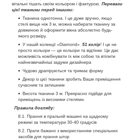
вітальні тішать своїм кольором і фактурою.
Переваги
цієї тканини перед іншими:
Тканина однотонна. І це дуже зручно, якщо
стелі вище ніж 3 м, можна набирати тканину за
довжиною й оформити вікна абсолютно будь-
якого розміру.
У нашій колекції «Diamond»
51 колір
! І це не
просто кольори — це кольори та відтінки. Це дає
можливість комбінувати їх між собою та втілити
найнезвичайніші задуми дизайнера
Чудово драпіруються та тримає форму
Декор із цієї тканини зробить Ваше приміщення
сучасним та затишним
Висота тканини 3 м. Прекрасно підійде для
приміщень із високими стелями.
Правила догляду:
Прання в пральній машині на щадному
режимі за температури 30-40 градусів
Прати бажано з використанням спеціальних
засобів для прання штор