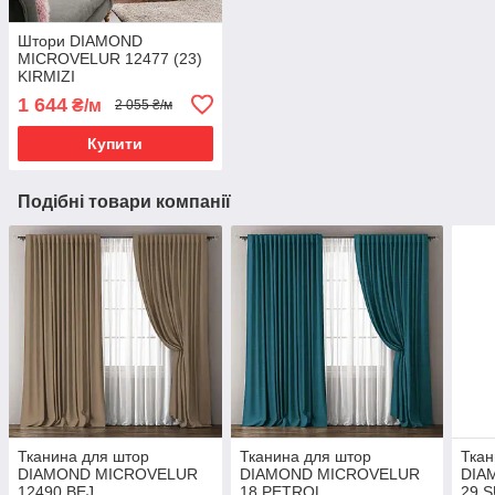
Штори DIAMOND
MICROVELUR 12477 (23)
KIRMIZI
1 644
₴/м
2 055 ₴/м
Купити
Подібні товари компанії
Тканина для штор
Тканина для штор
Ткан
DIAMOND MICROVELUR
DIAMOND MICROVELUR
DIA
12490 BEJ
18 PETROL
29 