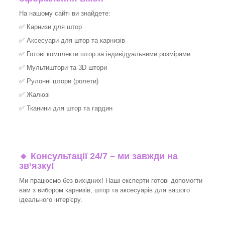
На нашому сайті ви знайдете:
✅
Карнизи для штор
✅
Аксесуари для штор та карнизів
✅
Готові комплекти штор за індивідуальними розмірами
✅
Мультиштори та 3D штори
✅
Рулонні штори (ролети)
✅
Жалюзі
✅
Тканини для штор та гардин
🔹 Консультації 24/7 – ми завжди на
зв’язку!
Ми працюємо без вихідних! Наші експерти готові допомогти
вам з вибором карнизів, штор та аксесуарів для вашого
ідеального інтер'єру.​