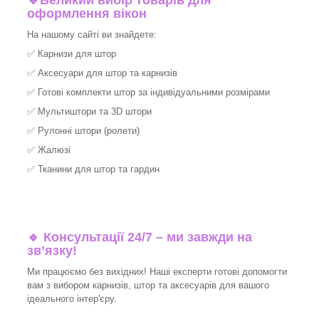
🔹
Великий вибір товарів для
оформлення вікон
На нашому сайті ви знайдете:
✅
Карнизи для штор
✅
Аксесуари для штор та карнизів
✅
Готові комплекти штор за індивідуальними розмірами
✅
Мультиштори та 3D штори
✅
Рулонні штори (ролети)
✅
Жалюзі
✅
Тканини для штор та гардин
🔹 Консультації 24/7 – ми завжди на
зв’язку!
Ми працюємо без вихідних! Наші експерти готові допомогти
вам з вибором карнизів, штор та аксесуарів для вашого
ідеального інтер'єру.​