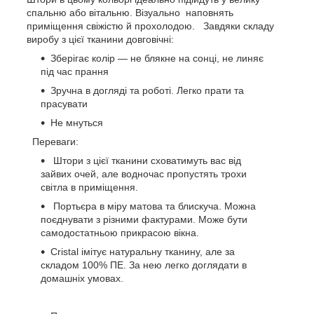
спальню або вітальню. Візуально наповнять
приміщення свіжістю й прохолодою.
Завдяки складу
виробу з цієї тканини довговічні:
Зберігає колір — не блякне на сонці, не линяє
під час прання
Зручна в догляді та роботі. Легко прати та
прасувати
Не мнуться
Переваги:
Штори з цієї тканини сховатимуть вас від
зайвих очей, але водночас пропустять трохи
світла в приміщення.
Портьєра в міру матова та блискуча. Можна
поєднувати з різними фактурами. Може бути
самодостатньою прикрасою вікна.
Cristal
імітує натуральну тканину, але за
складом 100% ПЕ. За нею легко доглядати в
домашніх умовах.