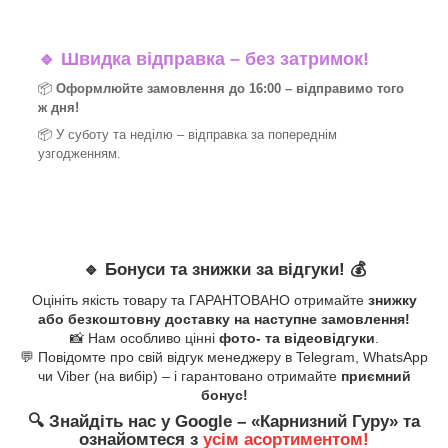
🔹
Швидка відправка – без затримок!
📦
Оформлюйте замовлення до 16:00 – відправимо того
ж дня!
📦 У суботу та неділю – відправка за
попереднім
узгодженням.
🔹
Бонуси та знижки за відгуки!
💰
Оцініть якість товару та ГАРАНТОВАНО отримайте
знижку
або безкоштовну доставку на наступне замовлення!
📸 Нам особливо цінні
фото- та відеовідгуки
.
💬 Повідомте про свій відгук менеджеру в Telegram, WhatsApp
чи Viber (на вибір) – і гарантовано отримайте
приємний
бонус!
🔍
Знайдіть нас у Google – «
Карнизний Гуру
» та
ознайомтеся з
усім асортиментом!