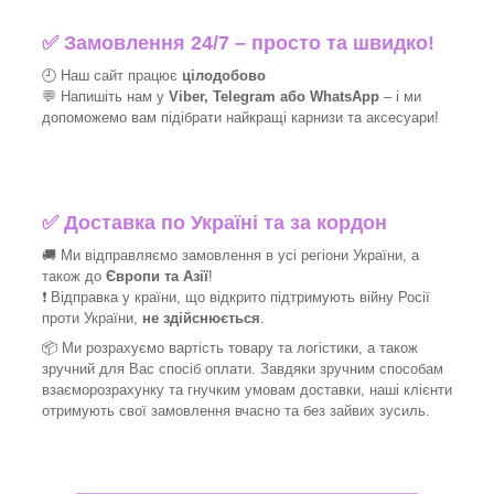
✅
Замовлення 24/7 – просто та швидко!
🕘 Наш сайт працює
цілодобово
💬 Напишіть нам у
Viber, Telegram або WhatsApp
–
і
ми
допоможемо вам підібрати найкращі
карнизи та аксесуари!
✅
Доставка по Україні та за кордон
🚚 Ми відправляємо замовлення в усі регіони України, а
також до
Європи та Азії
!
❗ Відправка у країни, що відкрито підтримують війну Росії
проти України,
не здійснюється
.
📦 Ми
розрахуємо вартість товару та логістики, а також
зручний для Вас спосіб оплати. Завдяки зручним способам
взаєморозрахунку та гнучким умовам доставки, наші клієнти
отримують свої замовлення вчасно та без зайвих зусиль.
_______________________________