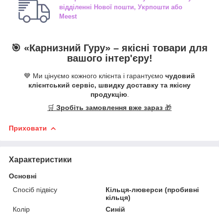
відділенні
Нової пошти, Укрпошти або
Meest
🎯 «
Карнизний Гуру
» –
якісні
товари для
вашого інтер'єру!
💙 Ми цінуємо кожного клієнта і гарантуємо
чудовий
клієнтський сервіс, швидку доставку та якісну
продукцію
.
🛒
Зробіть замовлення вже зараз
🎁
Приховати
Характеристики
Основні
Спосіб підвісу
Кільця-люверси (пробивні
кільця)
Колір
Синій