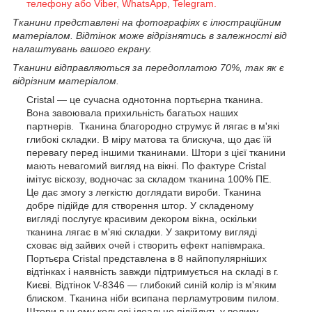
телефону або Viber, WhatsApp, Telegram.
Тканини представлені на фотографіях є ілюстраційним
матеріалом. Відтінок може відрізнятись в залежності від
налаштувань вашого екрану.
Тканини відправляються за передоплатою 70%, так як є
відрізним матеріалом.
Cristal
— це сучасна однотонна портьєрна тканина.
Вона завоювала прихильність багатьох наших
партнерів.
Тканина благородно струмує й лягає в м'які
глибокі складки. В міру матова та блискуча, що дає їй
перевагу перед іншими тканинами. Штори з цієї тканини
мають невагомий вигляд на вікні.
По
фактуре
Cristal
імітує
віскозу
, водночас за складом тканина 100% ПЕ.
Це дає змогу з легкістю доглядати вироби.
Тканина
добре підійде для створення штор. У складеному
вигляді послугує красивим декором вікна, оскільки
тканина лягає в м'які складки. У закритому вигляді
сховає від зайвих очей і створить ефект напівмрака.
Портьєра
Cristal
представлена в
8
найпопулярніших
відтінках і
наявність завжди підтримується на складі в г.
Києві. Відтінок V-8346 — глибокий синій колір із м'яким
блиском. Тканина ніби всипана перламутровим пилом.
Штори в цьому кольорі ідеально підійдуть у велику