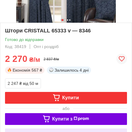
Штори CRISTALL 65333 v — 8346
Готово до відправки
Код: 38419
Опт і роздріб
2 270
₴/м
2 837 ₴/м
Економія
567 ₴
Залишилось
4 дні
2 247 ₴
від 50 м
Купити
або
Купити з