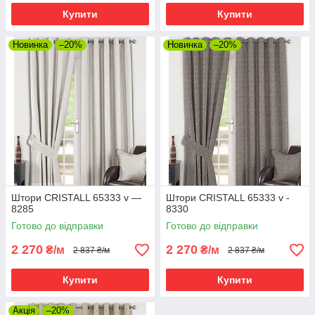
Купити
Купити
Новинка
–20%
Новинка
–20%
Штори CRISTALL 65333 v —
Штори CRISTALL 65333 v -
8285
8330
Готово до відправки
Готово до відправки
2 270
2 270
₴/м
₴/м
2 837 ₴/м
2 837 ₴/м
Купити
Купити
Акція
–20%