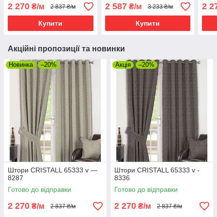
2 270
2 587
2 2
₴/м
₴/м
2 837 ₴/м
3 233 ₴/м
Купити
Купити
Акційні пропозиції та новинки
Новинка
–20%
Акція
–20%
Штори CRISTALL 65333 v —
Штори CRISTALL 65333 v -
8287
8336
Готово до відправки
Готово до відправки
2 270
2 270
₴/м
₴/м
2 837 ₴/м
2 837 ₴/м