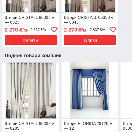
Штори CRISTALL 65333 v
Штори CRISTALL 65333 v
— 8323
— 8343
2 270
2 270
₴/м
₴/м
2 837 ₴/м
2 837 ₴/м
Купити
Купити
Подібні товари компанії
Штори CRISTALL 65333 v
Штори FLORIDA 29120 V
Штор
— 8285
— 12
833