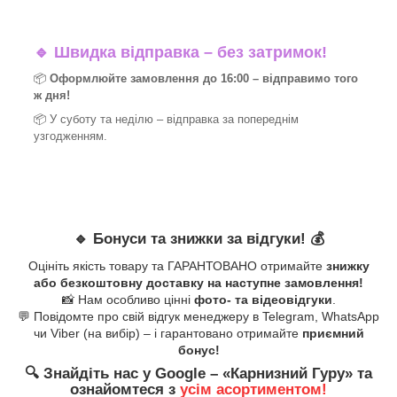
🔹
Швидка відправка – без затримок!
📦
Оформлюйте замовлення до 16:00 – відправимо того
ж дня!
📦 У суботу та неділю – відправка за
попереднім
узгодженням.
🔹
Бонуси та знижки за відгуки!
💰
Оцініть якість товару та ГАРАНТОВАНО отримайте
знижку
або безкоштовну доставку на наступне замовлення!
📸 Нам особливо цінні
фото- та відеовідгуки
.
💬 Повідомте про свій відгук менеджеру в Telegram, WhatsApp
чи Viber (на вибір) – і гарантовано отримайте
приємний
бонус!
🔍
Знайдіть нас у Google – «
Карнизний Гуру
» та
ознайомтеся з
усім асортиментом!