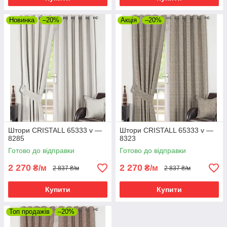
Новинка
–20%
Акція
–20%
Штори CRISTALL 65333 v —
Штори CRISTALL 65333 v —
8285
8323
Готово до відправки
Готово до відправки
2 270
2 270
₴/м
₴/м
2 837 ₴/м
2 837 ₴/м
Купити
Купити
Топ продажів
–20%