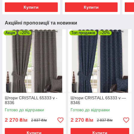
Купити
Купити
Акційні пропозиції та новинки
Акція
–20%
Топ продажів
–20%
Штори CRISTALL 65333 v -
Штори CRISTALL 65333 v —
8336
8346
Готово до відправки
Готово до відправки
2 270
2 270
₴/м
₴/м
2 837 ₴/м
2 837 ₴/м
Купити
Купити