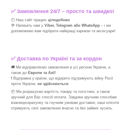
✅
Замовлення 24/7 – просто та швидко!
🕘 Наш сайт працює
цілодобово
💬 Напишіть нам у
Viber, Telegram або WhatsApp
–
і
ми
допоможемо вам підібрати найкращі
карнизи та аксесуари!
✅
Доставка по Україні та за кордон
🚚 Ми відправляємо замовлення в усі регіони України, а
також до
Європи та Азії
!
❗ Відправка у країни, що відкрито підтримують війну Росії
проти України,
не здійснюється
.
📦 Ми
розрахуємо вартість товару та логістики, а також
зручний для Вас спосіб оплати. Завдяки зручним способам
взаєморозрахунку та гнучким умовам доставки, наші клієнти
отримують свої замовлення вчасно та без зайвих зусиль.
_______________________________