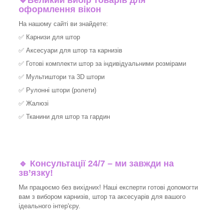
🔹
Великий вибір товарів для
оформлення вікон
На нашому сайті ви знайдете:
✅
Карнизи для штор
✅
Аксесуари для штор та карнизів
✅
Готові комплекти штор за індивідуальними розмірами
✅
Мультиштори та 3D штори
✅
Рулонні штори (ролети)
✅
Жалюзі
✅
Тканини для штор та гардин
🔹 Консультації 24/7 – ми завжди на
зв’язку!
Ми працюємо без вихідних! Наші експерти готові допомогти
вам з вибором карнизів, штор та аксесуарів для вашого
ідеального інтер'єру.​