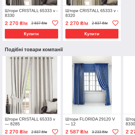
Штори CRISTALL 65333 v -
Штори CRISTALL 65333 v -
8330
8320
2 270
2 270
₴/м
₴/м
2 837 ₴/м
2 837 ₴/м
Купити
Купити
Подібні товари компанії
Штори CRISTALL 65333 v
Штори FLORIDA 29120 V
Штор
— 8285
— 12
833
2 270
2 587
2 2
₴/м
₴/м
2 837 ₴/м
3 233 ₴/м