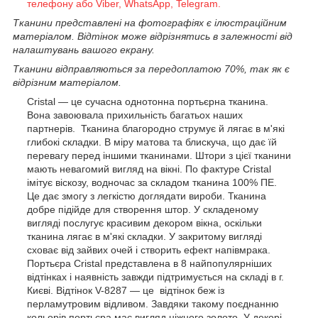
телефону або Viber, WhatsApp, Telegram.
Тканини представлені на фотографіях є ілюстраційним
матеріалом. Відтінок може відрізнятись в залежності від
налаштувань вашого екрану.
Тканини відправляються за передоплатою 70%, так як є
відрізним матеріалом.
Cristal
— це сучасна однотонна портьєрна тканина.
Вона завоювала прихильність багатьох наших
партнерів.
Тканина благородно струмує й лягає в м'які
глибокі складки. В міру матова та блискуча, що дає їй
перевагу перед іншими тканинами. Штори з цієї тканини
мають невагомий вигляд на вікні.
По
фактуре
Cristal
імітує
віскозу
, водночас за складом тканина 100% ПЕ.
Це дає змогу з легкістю доглядати вироби.
Тканина
добре підійде для створення штор. У складеному
вигляді послугує красивим декором вікна, оскільки
тканина лягає в м'які складки. У закритому вигляді
сховає від зайвих очей і створить ефект напівмрака.
Портьєра
Cristal
представлена в
8
найпопулярніших
відтінках і
наявність завжди підтримується на складі в г.
Києві. Відтінок V-8287 — це відтінок беж із
перламутровим відливом. Завдяки такому поєднанню
кольорів портьєра має вигляд ніжного золото. У декорі