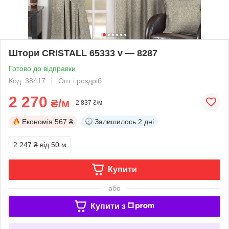
Штори CRISTALL 65333 v — 8287
Готово до відправки
Код: 38417
Опт і роздріб
2 270
₴/м
2 837 ₴/м
Економія
567 ₴
Залишилось
2 дні
2 247 ₴
від 50 м
Купити
або
Купити з