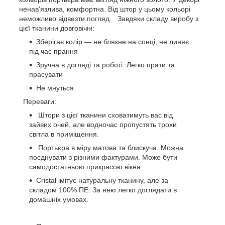
ненав'язлива, комфортна. Від штор у цьому кольорі
неможливо відвезти погляд.
Завдяки складу виробу з
цієї тканини довговічні:
Зберігає колір — не блякне на сонці, не линяє
під час прання
Зручна в догляді та роботі. Легко прати та
прасувати
Не мнуться
Переваги:
Штори з цієї тканини сховатимуть вас від
зайвих очей, але водночас пропустять трохи
світла в приміщення.
Портьєра в міру матова та блискуча. Можна
поєднувати з різними фактурами. Може бути
самодостатньою прикрасою вікна.
Cristal
імітує натуральну тканину, але за
складом 100% ПЕ. За нею легко доглядати в
домашніх умовах.