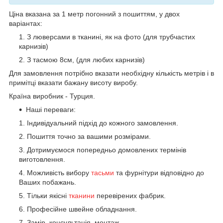
Ціна вказана за 1 метр погонний з пошиттям, у двох
варіантах:
З люверсами в тканині, як на фото (для трубчастих
карнизів)
З тасмою 8см, (для любих карнизів)
Для замовлення потрібно вказати необхідну кількість метрів і в
примітці вказати бажану висоту виробу.
Країна виробник - Турция.
Наші переваги:
Індивідуальний підхід до кожного замовлення.
Пошиття точно за вашими розмірами.
Дотримуємося попередньо домовлених термінів
виготовлення.
Можливість вибору
тасьми
та фурнітури відповідно до
Ваших побажань.
Тільки якісні
тканини
перевірених фабрик.
Професійне швейне обладнання.
Замір, консультація, монтаж.