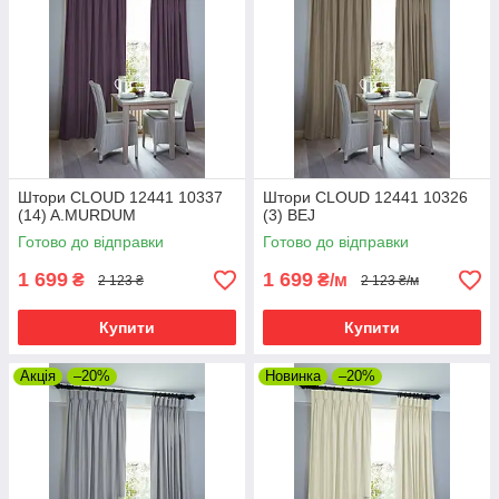
Штори CLOUD 12441 10337
Штори CLOUD 12441 10326
(14) A.MURDUM
(3) BEJ
Готово до відправки
Готово до відправки
1 699
1 699
₴
₴/м
2 123 ₴
2 123 ₴/м
Купити
Купити
Акція
–20%
Новинка
–20%