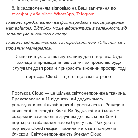
Із задоволенням відповімо на Ваші запитання по
телефону або Viber, WhatsApp, Telegram.
Тканини представлені на фотографіях є ілюстраційним
матеріалом. Відтінок може відрізнятись в залежності від
налаштувань вашого екрану.
Тканини відправляються за передоплатою 70%, так як є
відрізним матеріалом.
Якщо ви шукаєте щільну тканину для штор, яка буде
захищати приміщення від сонячних променів
, буде
слугувати довгі роки
и
прикрасить віконний простір
, тоді
портьєра Cloud — це те, що вам потрібно.
Портьєра Cloud
— це щільна світлонепроникна тканина.
Представлена в
11 відтінках
, які дадуть змогу
реалізувати ваші дизайнерські проєкти легко.
Завжди в
наявності на складі в Києві
. Ви будь-якої миті можете
оформити замовлення зручним для вас способом і
портьєра найближчим часом буде у вас.
Фактура в
портьєри
Cloud
гладка. Тканина матова з помірним
блиском. Світлонепроникність блекаут
Cloud