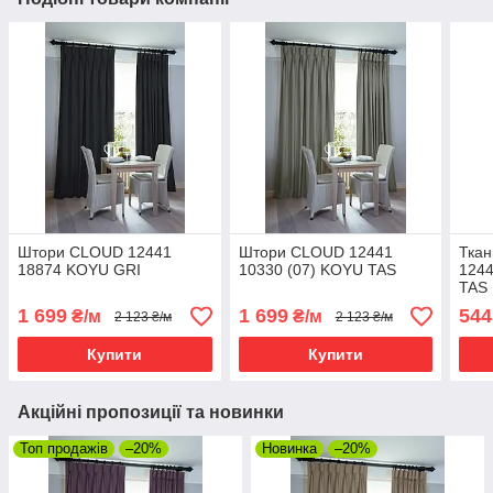
Штори CLOUD 12441
Штори CLOUD 12441
Тка
18874 KOYU GRI
10330 (07) KOYU TAS
1244
TAS
1 699
1 699
544
₴/м
₴/м
2 123 ₴/м
2 123 ₴/м
Купити
Купити
Акційні пропозиції та новинки
Топ продажів
–20%
Новинка
–20%