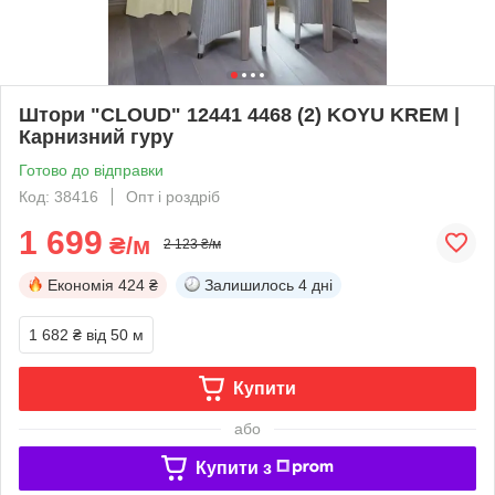
Штори "CLOUD" 12441 4468 (2) KOYU KREM |
Карнизний гуру
Готово до відправки
Код: 38416
Опт і роздріб
1 699
₴/м
2 123 ₴/м
Економія
424 ₴
Залишилось
4 дні
1 682 ₴
від 50 м
Купити
або
Купити з