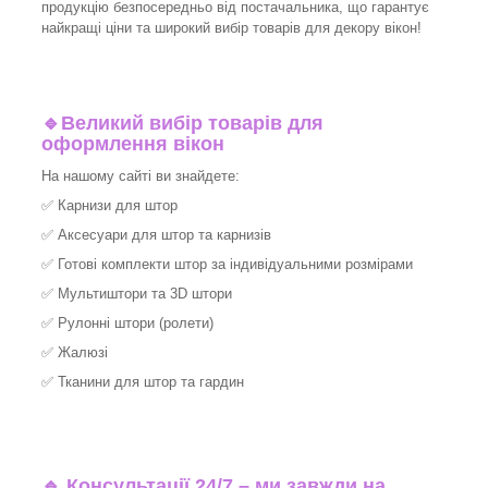
продукцію безпосередньо від постачальника, що гарантує
найкращі ціни та широкий вибір товарів для декору вікон!​
🔹
Великий вибір товарів для
оформлення вікон
На нашому сайті ви знайдете:
✅
Карнизи для штор
✅
Аксесуари для штор та карнизів
✅
Готові комплекти штор за індивідуальними розмірами
✅
Мультиштори та 3D штори
✅
Рулонні штори (ролети)
✅
Жалюзі
✅
Тканини для штор та гардин
🔹 Консультації 24/7 – ми завжди на