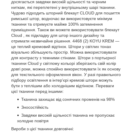
досягається завдяки високій щільності та чорним
ниткам, які переплетені у внутрішньому шарі тканини.
Чудово підходить
шторний блекаут CLOUD
для пошиття
римської штор, водночас ви використовуєте мінімум
тканини та отримуєте майже 100% затемнення
приміщення.
Також ви можете використовувати
блекаут
Cloud
, як
підкладку для штор
іншого дизайну та
отримати незвичайне рішення.
4468 (2) KOYU KREM —
це теплий кремовий відтінок. Штори у світлих тонах
візуально збільшують простір. Можна використовувати
для контрасту з темними стінами. Штори з портьєрної
тканини Cloud у світлому кольорі зберігають свій колір
довгі роки, можна спокійно використовувати їх як основу
для текстильного оформлення вікон. У разі правильного
підбору освітлення в інтер'єрі кремові штори можуть
бути з теплішим або холоднішим відтінком. Переваги
цієї тканини перед іншими:
Тканина захищає від сонячних променів на 98%
Зносостійкість
Завдяки високій щільності тканина не пропускає
холодне повітря
Вироби з цієї тканини довговічні: