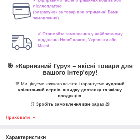
✔ Відправимо після отримання коштів або
післяоплатою
(розрахунок за товар при отриманні Вами
замовлення)
✔ Отримайте замовлення у найближчому
відділенні
Нової пошти, Укрпошти або
Meest
🎯 «
Карнизний Гуру
» –
якісні
товари для
вашого інтер'єру!
💙 Ми цінуємо кожного клієнта і гарантуємо
чудовий
клієнтський сервіс, швидку доставку та якісну
продукцію
.
🛒
Зробіть замовлення вже зараз
🎁
Приховати
Характеристики