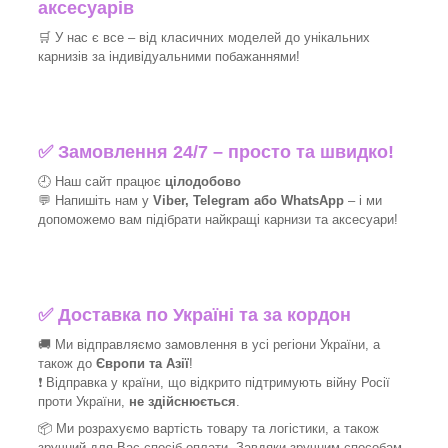
аксесуарів
🛒
У нас є все – від класичних моделей до унікальних
карнизів за індивідуальними побажаннями!​
✅
Замовлення 24/7 – просто та швидко!
🕘 Наш сайт працює
цілодобово
💬 Напишіть нам у
Viber, Telegram або WhatsApp
–
і
ми
допоможемо вам підібрати найкращі
карнизи та аксесуари!
✅
Доставка по Україні та за кордон
🚚 Ми відправляємо замовлення в усі регіони України, а
також до
Європи та Азії
!
❗ Відправка у країни, що відкрито підтримують війну Росії
проти України,
не здійснюється
.
📦 Ми
розрахуємо вартість товару та логістики, а також
зручний для Вас спосіб оплати. Завдяки зручним способам