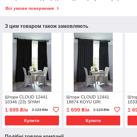
Всі умови повернення
З цим товаром також замовляють
Штори CLOUD 12441
Штори CLOUD 12441
Што
10346 (23) SIYAH
18874 KOYU GRI
1033
1 699
1 699
1 6
₴/м
₴/м
2 123 ₴/м
2 123 ₴/м
Купити
Купити
Подібні товари компанії