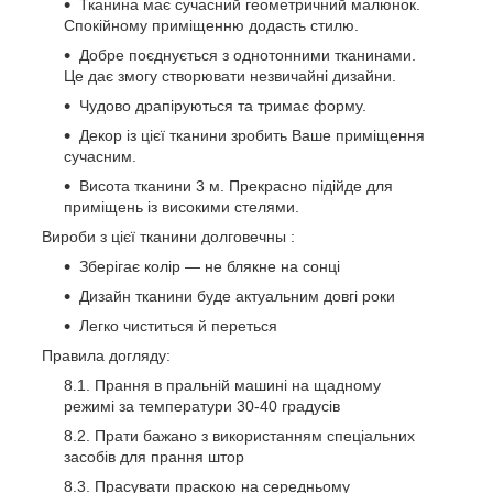
Тканина має сучасний геометричний малюнок.
Спокійному приміщенню додасть стилю.
Добре поєднується з однотонними тканинами.
Це дає змогу створювати незвичайні дизайни.
Чудово драпіруються та тримає форму.
Декор із цієї тканини зробить Ваше приміщення
сучасним.
Висота тканини 3 м. Прекрасно підійде для
приміщень із високими стелями.
Вироби з цієї тканини
долговечны
:
Зберігає колір — не блякне на сонці
Дизайн тканини буде актуальним довгі роки
Легко чиститься й переться
Правила догляду:
Прання в пральній машині на щадному
режимі за температури 30-40 градусів
Прати бажано з використанням спеціальних
засобів для прання штор
Прасувати праскою на середньому