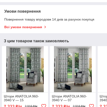
Умови повернення
Повернення товару впродовж 14 днів за рахунок покупця
Всі умови повернення
З цим товаром також замовляють
Штори ANATOLIA 960-
Штори ANATOLIA 960-
Што
3940 V — 15
3940 V — 07
3940
2 333
2 333
2 3
₴/м
₴/м
2 916 ₴/м
2 916 ₴/м