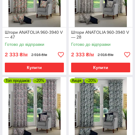
Штори ANATOLIA 960-3940 V
Штори ANATOLIA 960-3940 V
— 47
— 28
Готово до відправки
Готово до відправки
2 333
2 333
₴/м
₴/м
2 916 ₴/м
2 916 ₴/м
Купити
Купити
Топ продажів
–20%
Акція
–20%