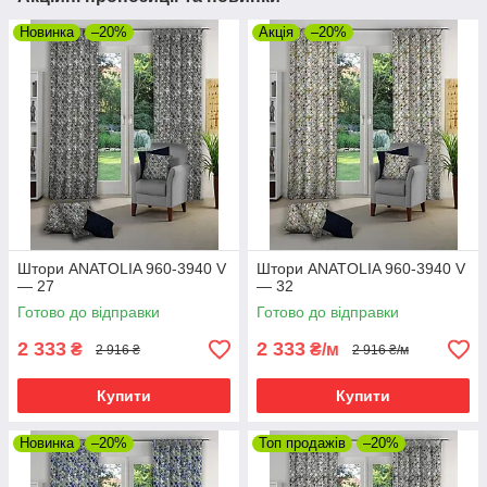
Новинка
–20%
Акція
–20%
Штори ANATOLIA 960-3940 V
Штори ANATOLIA 960-3940 V
— 27
— 32
Готово до відправки
Готово до відправки
2 333
2 333
₴
₴/м
2 916 ₴
2 916 ₴/м
Купити
Купити
Новинка
–20%
Топ продажів
–20%