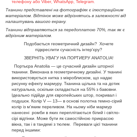
телефону або Viber, WhatsApp, Telegram.
Тканини представлені на фотографіях є ілюстраційним
матеріалом. Відтінок може відрізнятись в залежності від
налаштувань вашого екрану.
Тканини відправляються за передоплатою 70%, так як є
відрізним матеріалом.
Подобається геометричний дизайн? Хочете
підкреслити сучасність інтер'єру?
ЗВЕРНІТЬ УВАГУ НА ПОРТИЕРУ ANATOLIA!
Портьєра
Anatolia
— це сучасний дизайн шторної
тканини. Виконана в геометричному дизайні. У тканині
використовується нитка з мікроблиском, що надає
рисунку ефекту мармуру. Тканина щільна та на дотик
натуральна, оскільки складається на 55% з бавовни.
Ідеально підійде для європейських штор, покривал і
подушок.
Колір V — 13
— в основі полотна темно-сірий
колір із м'яким переливом. На ньому ніби мармур
нанесені ромби в яких переплітаються білий і світло-
сірі відтінки. Може бути як самостійною прикрасою
вікна, так і в тандемі з тюлем.
Переваги цієї тканини
перед іншими: