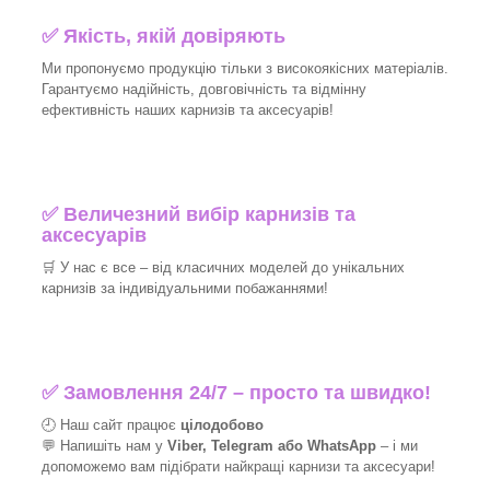
✅
Якість, якій довіряють
Ми пропонуємо продукцію тільки з високоякісних матеріалів.
Гарантуємо надійність, довговічність та відмінну
ефективність наших карнизів та аксесуарів!​
✅
Величезний вибір карнизів та
аксесуарів
🛒
У нас є все – від класичних моделей до унікальних
карнизів за індивідуальними побажаннями!​
✅
Замовлення 24/7 – просто та швидко!
🕘 Наш сайт працює
цілодобово
💬 Напишіть нам у
Viber, Telegram або WhatsApp
–
і
ми
допоможемо вам підібрати найкращі
карнизи та аксесуари!