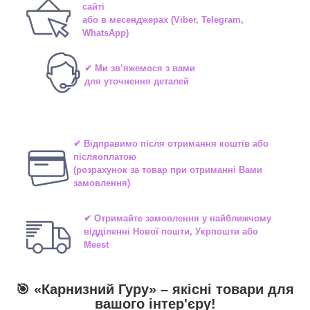
сайті
або в
месенджерах
(Viber, Telegram,
WhatsApp)
✔ Ми зв’яжемося з вами
для уточнення деталей
✔ Відправимо після отримання коштів або
післяоплатою
(розрахунок за товар при отриманні Вами
замовлення)
✔ Отримайте замовлення у найближчому
відділенні
Нової пошти, Укрпошти або
Meest
🎯 «
Карнизний Гуру
» –
якісні
товари для
вашого інтер'єру!