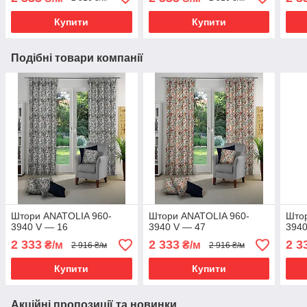
Купити
Купити
Подібні товари компанії
Штори ANATOLIA 960-
Штори ANATOLIA 960-
Што
3940 V — 16
3940 V — 47
3940
2 333
2 333
2 3
₴/м
₴/м
2 916 ₴/м
2 916 ₴/м
Купити
Купити
Акційні пропозиції та новинки