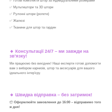
✅
Готові комплекти штор за індивідуальними розмірами
✅
Мультиштори та 3D штори
✅
Рулонні штори (ролети)
✅
Жалюзі
✅
Тканини для штор та гардин
🔹 Консультації 24/7 – ми завжди на
зв’язку!
Ми працюємо без вихідних! Наші експерти готові допомогти
вам з вибором карнизів, штор та аксесуарів для вашого
ідеального інтер'єру.​
🔹
Швидка відправка – без затримок!
📦
Оформлюйте замовлення до 16:00 – відправимо того
ж дня!