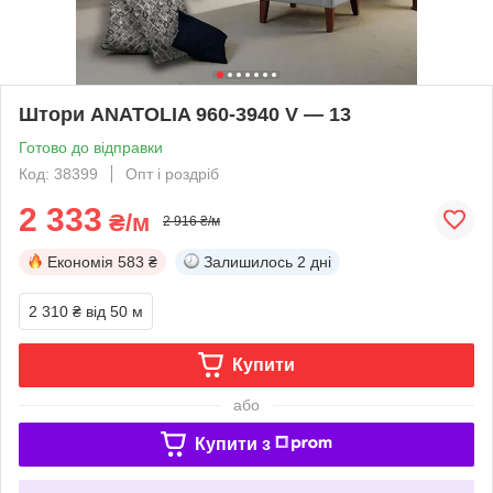
Штори ANATOLIA 960-3940 V — 13
Готово до відправки
Код: 38399
Опт і роздріб
2 333
₴/м
2 916 ₴/м
Економія
583 ₴
Залишилось
2 дні
2 310 ₴
від 50 м
Купити
або
Купити з