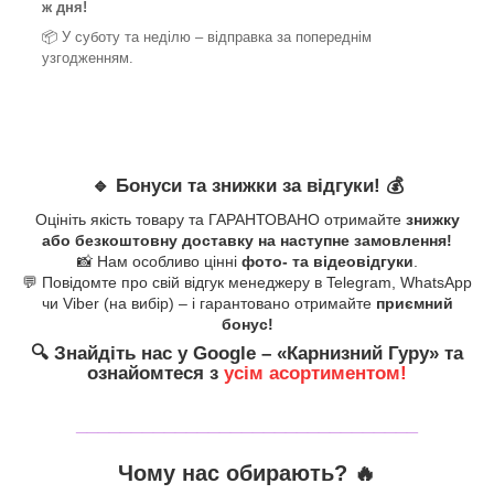
ж дня!
📦 У суботу та неділю – відправка за
попереднім
узгодженням.
🔹
Бонуси та знижки за відгуки!
💰
Оцініть якість товару та ГАРАНТОВАНО отримайте
знижку
або безкоштовну доставку на наступне замовлення!
📸 Нам особливо цінні
фото- та відеовідгуки
.
💬 Повідомте про свій відгук менеджеру в Telegram, WhatsApp
чи Viber (на вибір) – і гарантовано отримайте
приємний
бонус!
🔍
Знайдіть нас у Google – «
Карнизний Гуру
» та
ознайомтеся з
усім асортиментом!
_______________________________
Чому нас обирають?
🔥