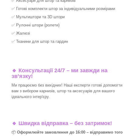
✅
Аксесуари для штор та карнизів
✅
Готові комплекти штор за індивідуальними розмірами
✅
Мультиштори та 3D штори
✅
Рулонні штори (ролети)
✅
Жалюзі
✅
Тканини для штор та гардин
🔹 Консультації 24/7 – ми завжди на
зв’язку!
Ми працюємо без вихідних! Наші експерти готові допомогти
вам з вибором карнизів, штор та аксесуарів для вашого
ідеального інтер'єру.​
🔹
Швидка відправка – без затримок!
📦
Оформлюйте замовлення до 16:00 – відправимо того