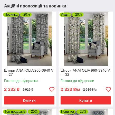
Акційні пропозиції та новинки
Новинка
–20%
Акція
–20%
Штори ANATOLIA 960-3940 V
Штори ANATOLIA 960-3940 V
— 27
— 32
Готово до відправки
Готово до відправки
2 333
2 333
₴
₴/м
2 916 ₴
2 916 ₴/м
Купити
Купити
Топ продажів
–20%
Новинка
–20%