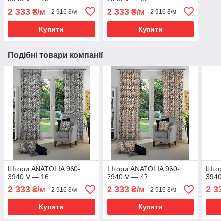
2 333
2 333
₴/м
₴/м
2 916 ₴/м
2 916 ₴/м
Купити
Купити
Подібні товари компанії
Штори ANATOLIA 960-
Штори ANATOLIA 960-
Што
3940 V — 16
3940 V — 47
3940
2 333
2 333
2 3
₴/м
₴/м
2 916 ₴/м
2 916 ₴/м
Купити
Купити