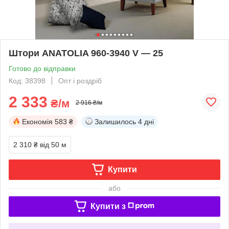
Штори ANATOLIA 960-3940 V — 25
Готово до відправки
Код: 38398
Опт і роздріб
2 333
₴/м
2 916 ₴/м
Економія
583 ₴
Залишилось
4 дні
2 310 ₴
від 50 м
Купити
або
Купити з