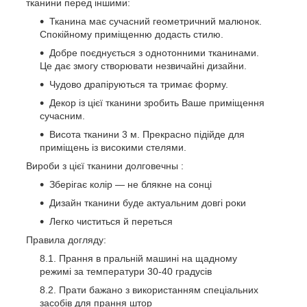
тканини перед іншими:
Тканина має сучасний геометричний малюнок.
Спокійному приміщенню додасть стилю.
Добре поєднується з однотонними тканинами.
Це дає змогу створювати незвичайні дизайни.
Чудово драпіруються та тримає форму.
Декор із цієї тканини зробить Ваше приміщення
сучасним.
Висота тканини 3 м. Прекрасно підійде для
приміщень із високими стелями.
Вироби з цієї тканини
долговечны
:
Зберігає колір — не блякне на сонці
Дизайн тканини буде актуальним довгі роки
Легко чиститься й переться
Правила догляду:
Прання в пральній машині на щадному
режимі за температури 30-40 градусів
Прати бажано з використанням спеціальних
засобів для прання штор