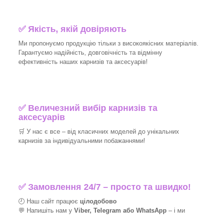
✅
Якість, якій довіряють
Ми пропонуємо продукцію тільки з високоякісних матеріалів.
Гарантуємо надійність, довговічність та відмінну
ефективність наших карнизів та аксесуарів!​
✅
Величезний вибір карнизів та
аксесуарів
🛒
У нас є все – від класичних моделей до унікальних
карнизів за індивідуальними побажаннями!​
✅
Замовлення 24/7 – просто та швидко!
🕘 Наш сайт працює
цілодобово
💬 Напишіть нам у
Viber, Telegram або WhatsApp
–
і
ми