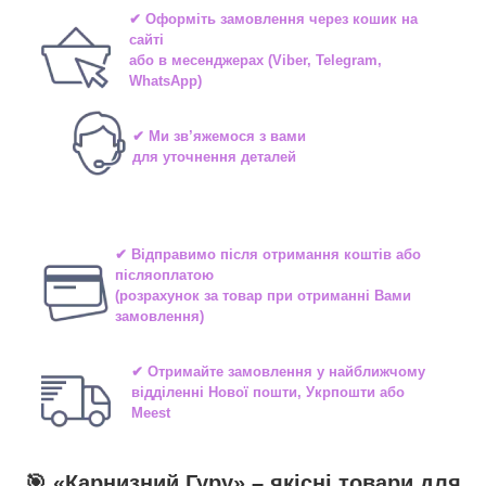
✔ Оформіть замовлення через
кошик на
сайті
або в
месенджерах
(Viber, Telegram,
WhatsApp)
✔ Ми зв’яжемося з вами
для уточнення деталей
✔ Відправимо після отримання коштів або
післяоплатою
(розрахунок за товар при отриманні Вами
замовлення)
✔ Отримайте замовлення у найближчому
відділенні
Нової пошти, Укрпошти або
Meest
🎯 «
Карнизний Гуру
» –
якісні
товари для