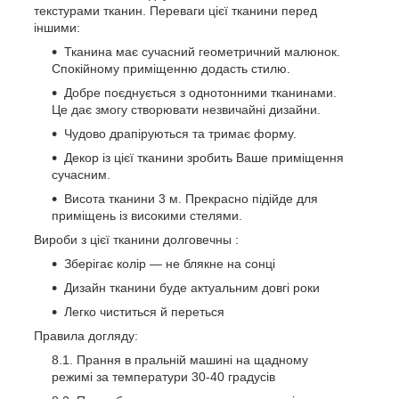
текстурами тканин.
Переваги цієї тканини перед
іншими:
Тканина має сучасний геометричний малюнок.
Спокійному приміщенню додасть стилю.
Добре поєднується з однотонними тканинами.
Це дає змогу створювати незвичайні дизайни.
Чудово драпіруються та тримає форму.
Декор із цієї тканини зробить Ваше приміщення
сучасним.
Висота тканини 3 м. Прекрасно підійде для
приміщень із високими стелями.
Вироби з цієї тканини
долговечны
:
Зберігає колір — не блякне на сонці
Дизайн тканини буде актуальним довгі роки
Легко чиститься й переться
Правила догляду:
Прання в пральній машині на щадному
режимі за температури 30-40 градусів