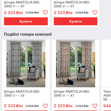
Штори ANATOLIA 960-
Штори ANATOLIA 960-
3940 V — 47
3940 V — 07
2 333
2 333
₴/м
₴/м
2 916 ₴/м
2 916 ₴/м
Купити
Купити
Подібні товари компанії
Штори ANATOLIA 960-
Штори ANATOLIA 960-
Ткан
3940 V — 16
3940 V — 47
ANA
06
2 333
2 333
544
₴/м
₴/м
2 916 ₴/м
2 916 ₴/м