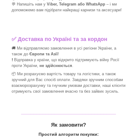
💬 Напишіть нам у
Viber, Telegram або WhatsApp
–
і
ми
допоможемо вам підібрати найкращі
карнизи та аксесуари!
✅
Доставка по Україні та за кордон
🚚 Ми відправляємо замовлення в усі регіони України, а
також до
Європи та Азії
!
❗ Відправка у країни, що відкрито підтримують війну Росії
проти України,
не здійснюється
.
📦 Ми
розрахуємо вартість товару та логістики, а також
зручний для Вас спосіб оплати. Завдяки зручним способам
взаєморозрахунку та гнучким умовам доставки, наші клієнти
отримують свої замовлення вчасно та без зайвих зусиль.
_______________________________
Як замовити?
Простий алгоритм покупки: