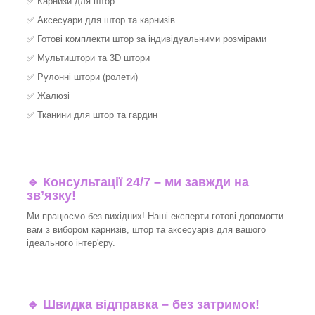
✅
Карнизи для штор
✅
Аксесуари для штор та карнизів
✅
Готові комплекти штор за індивідуальними розмірами
✅
Мультиштори та 3D штори
✅
Рулонні штори (ролети)
✅
Жалюзі
✅
Тканини для штор та гардин
🔹 Консультації 24/7 – ми завжди на
зв’язку!
Ми працюємо без вихідних! Наші експерти готові допомогти
вам з вибором карнизів, штор та аксесуарів для вашого
ідеального інтер'єру.​
🔹
Швидка відправка – без затримок!