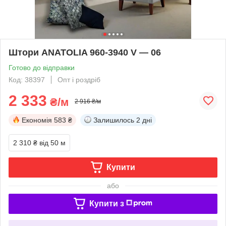
Штори ANATOLIA 960-3940 V — 06
Готово до відправки
Код: 38397
Опт і роздріб
2 333
₴/м
2 916 ₴/м
Економія
583 ₴
Залишилось
2 дні
2 310 ₴
від 50 м
Купити
або
Купити з