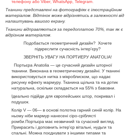
телефону або Viber, WhatsApp, Telegram.
Тканини представлені на фотографіях є ілюстраційним
матеріалом. Відтінок може відрізнятись в залежності від
налаштувань вашого екрану.
Тканини відправляються за передоплатою 70%, так як є
відрізним матеріалом.
Подобається
геометричний дизайн? Хочете
підкреслити сучасність інтер'єру?
ЗВЕРНІТЬ УВАГУ НА ПОРТИЕРУ ANATOLIA!
Портьєра
Anatolia
— це сучасний дизайн шторної
тканини. Виконана в геометричному дизайні. У тканині
використовується нитка з мікроблиском, що надає
рисунку ефекту мармуру. Тканина щільна та на дотик
натуральна, оскільки складається на 55% з бавовни.
Ідеально підійде для європейських штор, покривал і
подушок.
Колір V — 06
— в основі полотна гарний синій колір. На
ньому ніби мармур нанесені сіро-сріблясті
ромби.Портьєра має незвичний та сучасний вигляд.
Прикрасить і доповнить інтер'єр вітальні, нудьги та
спальні. Можна поєднувати з іншими типами та