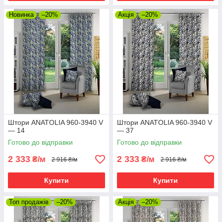
Новинка
–20%
Акція
–20%
Штори ANATOLIA 960-3940 V
Штори ANATOLIA 960-3940 V
— 14
— 37
Готово до відправки
Готово до відправки
2 333
2 333
₴/м
₴/м
2 916 ₴/м
2 916 ₴/м
Купити
Купити
Топ продажів
–20%
Акція
–20%