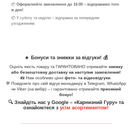
📦
Оформлюйте замовлення до 16:00 – відправимо того
ж дня!
📦 У суботу та неділю – відправка за
попереднім
узгодженням.
🔹
Бонуси та знижки за відгуки!
💰
Оцініть якість товару та ГАРАНТОВАНО отримайте
знижку
або безкоштовну доставку на наступне замовлення!
📸 Нам особливо цінні
фото- та відеовідгуки
.
💬 Повідомте про свій відгук менеджеру в Telegram, WhatsApp
чи Viber (на вибір) – і гарантовано отримайте
приємний
бонус!
🔍
Знайдіть нас у Google – «
Карнизний Гуру
» та
ознайомтеся з
усім асортиментом!
_______________________________