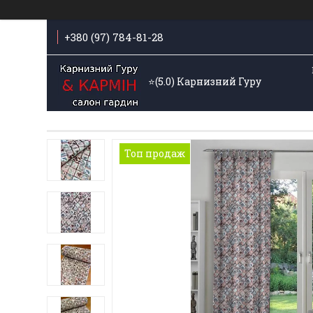
+380 (97) 784-81-28
⭐️(5.0) Карнизний Гуру
Топ продаж