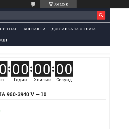
Кошик
ПРО НАС
КОНТАКТИ
ДОСТАВКА ТА ОПЛАТА
МІН
0
0
0
0
0
0
0
ів
Годин
Хвилин
Секунд
 960-3940 V — 10
и