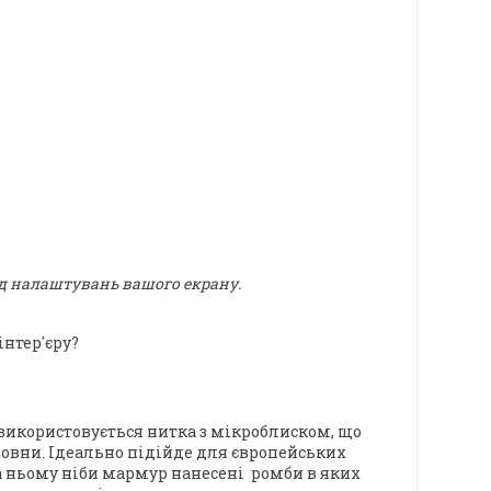
ід налаштувань вашого екрану.
нтер'єру?
використовується нитка з мікроблиском, що
вовни.
Ідеально підійде для європейських
а ньому ніби мармур нанесені ромби в яких