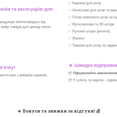
✅
Карнизи для штор
изів та аксесуарів для
✅
Аксесуари для штор та карн
✅
Готові комплекти штор за і
продукцію безпосередньо від
✅
Мультиштори та 3D штори
ибір товарів для декору вікон!​
✅
Рулонні штори (ролети)
✅
Жалюзі
✅
Тканини для штор та гардин
🔹
Швидка відправка 
в’язку!
📦
Оформлюйте замовлення д
могти вам з вибором карнизів,
📦 У суботу та неділю – відпр
🔹
Бонуси та знижки за відгуки!
💰