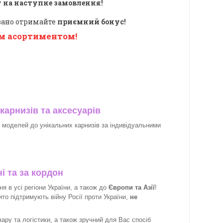
 на наступне замовлення!
овано отримайте
приємний бонус!
м асортиментом!
карнизів та аксесуарів
х моделей до унікальних карнизів за індивідуальними
і та за кордон
 в усі регіони України, а також до
Європи та Азії
!
рито підтримують війну Росії проти України,
не
ару та логістики, а також зручний для Вас спосіб