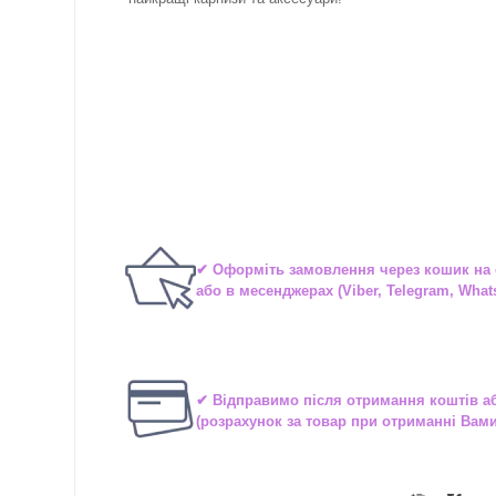
✔ Оформіть замовлення через
кошик на 
або в
месенджерах
(Viber, Telegram, What
✔ Відправимо після отримання коштів 
(розрахунок за товар при отриманні Вам