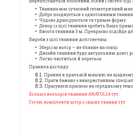
переплітаються лососевий, білий і світло-сірі
Тканина має сучасний геометричний ма
Добре поєднується з однотонними тканин
Чудово драпіруються та тримає форму.
Декор із цієї тканини зробить Ваше при
Висота тканини 3 м. Прекрасно підійде 
Вироби з цієї тканини
долговечны
:
Зберігає колір — не блякне на сонці
Дизайн тканини буде актуальним довгі 
Легко чиститься й переться
Правила догляду:
Прання в пральній машині на щадному 
Прати бажано з використанням спеціал
Прасувати праскою на середньому темп
Більше кольорів тканини ANATOLIA тут.
Готові комплекти штор з інших тканин тут.