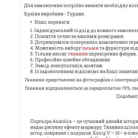
Для замовлення потрібно вказати необхідну кільк
Країна виробник - Турция.
Наші переваги:
Індивідуальний підхід до кожного замовле
Пошиття точно за вашими розмірами.
Дотримуємося попередньо домовлених терм
Можливість вибору
тасьми
та фурнітури ві
Тільки якісні
тканини
перевірених фабрик.
Професійне швейне обладнання.
Замір, консультація, монтаж.
Із задоволенням відповімо на Ваші запита
Тканини представлені на фотографіях є ілюстраці
Тканини відправляються за передоплатою 70%, так
Подобаєт
Портьєра
Anatolia
— це сучасний дизайн шторн
надає рисунку ефекту мармуру. Тканина щільна
штор, покривал і подушок.
Колір V — 10
— в осн