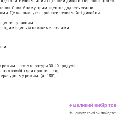
 відтінки. Незвичайний і цікавий дизайн.
Переваги цієї тк
люнок. Спокійному приміщенню додасть стилю.
ами. Це дає змогу створювати незвичайні дизайни.
міщення сучасним.
для приміщень із високими стелями.
роки
режимі за температури 30-40 градусів
ьних засобів для прання штор
ературному режимі (до 150°)
🔹
Великий вибір тов
На нашому сайті ви знайдете: