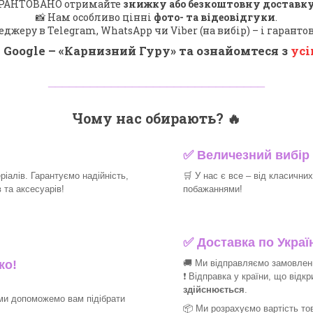
 ГАРАНТОВАНО отримайте
знижку або безкоштовну доставку
📸 Нам особливо цінні
фото- та відеовідгуки
.
еджеру в Telegram, WhatsApp чи Viber (на вибір) – і гарант
 Google – «
Карнизний Гуру
» та ознайомтеся з
усі
_______________________________
Чому нас обирають?
🔥
✅
Величезний вибір 
іалів. Гарантуємо надійність,
🛒
У нас є все – від класични
та аксесуарів!​
побажаннями!​
✅
Доставка по Україн
🚚 Ми відправляємо замовлення
ко!
❗ Відправка у країни, що відк
здійснюється
.
ми допоможемо вам підібрати
📦 Ми
розрахуємо вартість тов