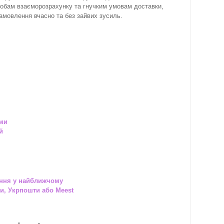
собам взаєморозрахунку та гнучким умовам доставки,
замовлення вчасно та без зайвих зусиль.
ами
й
ння у найближчому
и, Укрпошти або Meest