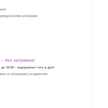
изів
ндивідуальними розмірами
– без затримок!
о 16:00 – відправимо того ж дня!
авка за
попереднім узгодженням.