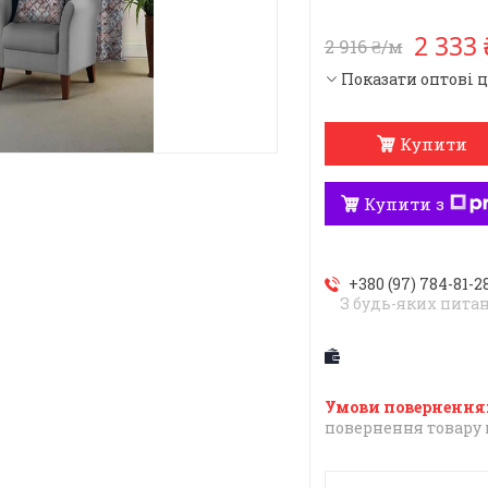
2 333
2 916 ₴/м
Показати оптові 
Купити
Купити з
+380 (97) 784-81-2
З будь-яких пита
повернення товару 