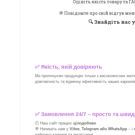
Оцініть якість товару та
💬 Повідомте про свій відгук мен
🔍
Знайдіть нас у
✅
Якість, якій довіряють
Ми пропонуємо продукцію тільки з високоякісних матер
довговічність та відмінну ефективність наших карнизів 
✅
Замовлення 24/7 – просто та швид
🕘 Наш сайт працює
цілодобово
💬 Напишіть нам у
Viber, Telegram або WhatsApp
–
і
найкращі
карнизи та аксесуари!