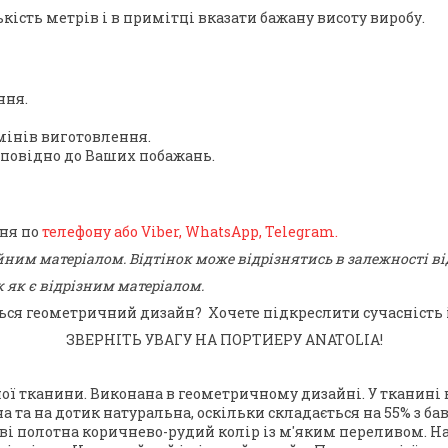
ість метрів і в примітці вказати бажану висоту виробу.
ння.
інів виготовлення.
дповідно до Ваших побажань.
ння по
телефону або Viber, WhatsApp, Telegram.
йним матеріалом. Відтінок може відрізнятись в залежності в
 як є відрізним матеріалом.
ься геометричний дизайн? Хочете підкреслити сучасність і
ЗВЕРНІТЬ УВАГУ НА ПОРТИЕРУ ANATOLIA!
ої тканини. Виконана в геометричному дизайні. У тканині 
 та на дотик натуральна, оскільки складається на 55% з ба
ові полотна коричнево-рудий колір із м'яким переливом. Н