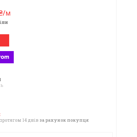
 ₴/м
ціни
8
нь
протягом 14 днів
за рахунок покупця