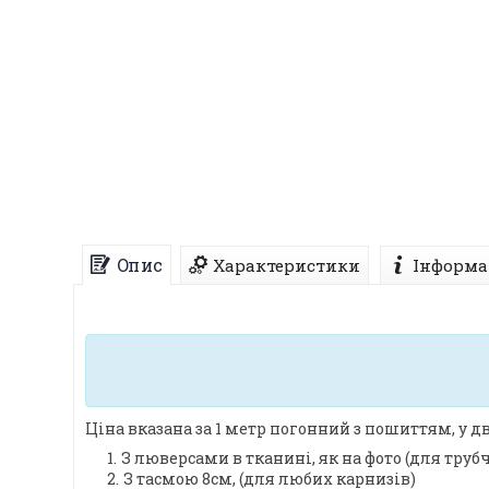
Опис
Характеристики
Інформа
Ціна вказана за 1 метр погонний з пошиттям, у дв
З люверсами в тканині, як на фото (для труб
З тасмою 8см, (для любих карнизів)