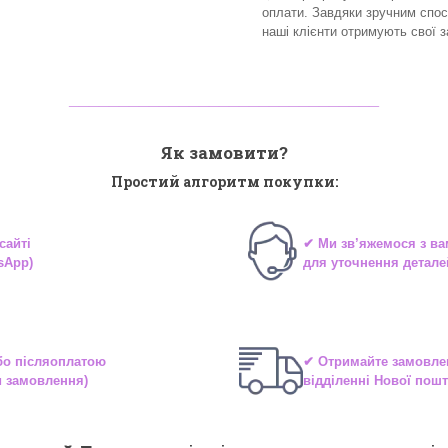
оплати. Завдяки зручним спо
наші клієнти отримують свої 
_______________________________
Як замовити?
Простий алгоритм покупки:
сайті
✔ Ми зв’яжемося з в
sApp)
для уточнення детале
або
післяоплатою
✔ Отримайте замовле
и замовлення)
відділенні
Нової пошт