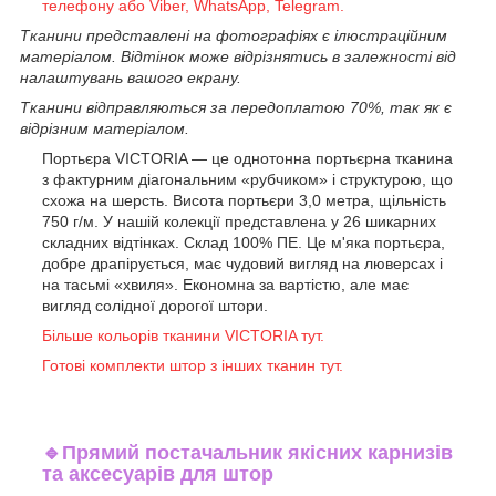
телефону або Viber, WhatsApp, Telegram.
Тканини представлені на фотографіях є ілюстраційним
матеріалом. Відтінок може відрізнятись в залежності від
налаштувань вашого екрану.
Тканини відправляються за передоплатою 70%, так як є
відрізним матеріалом.
Портьєра VICTORIA — це однотонна портьєрна тканина
з фактурним діагональним «рубчиком» і структурою, що
схожа на шерсть. Висота портьєри 3,0 метра, щільність
750 г/м. У нашій колекції представлена у 26 шикарних
складних відтінках. Склад 100% ПЕ. Це м'яка портьєра,
добре драпірується, має чудовий вигляд на люверсах і
на тасьмі «хвиля». Економна за вартістю, але має
вигляд солідної дорогої штори.
Більше кольорів тканини VICTORIA тут.
Готові комплекти штор з інших тканин тут.
🔹
Прямий постачальник якісних карнизів
та аксесуарів для штор