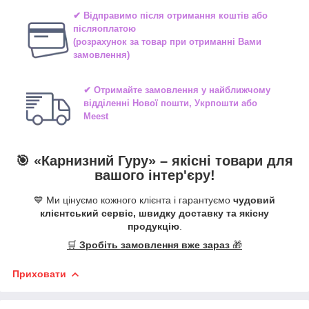
✔ Відправимо після отримання коштів або
післяоплатою
(розрахунок за товар при отриманні Вами
замовлення)
✔ Отримайте замовлення у найближчому
відділенні
Нової пошти, Укрпошти або
Meest
🎯 «
Карнизний Гуру
» –
якісні
товари для
вашого інтер'єру!
💙 Ми цінуємо кожного клієнта і гарантуємо
чудовий
клієнтський сервіс, швидку доставку та якісну
продукцію
.
🛒
Зробіть замовлення вже зараз
🎁
Приховати