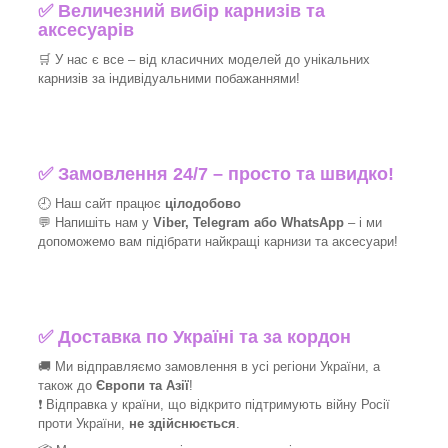
✅
Величезний вибір карнизів та
аксесуарів
🛒
У нас є все – від класичних моделей до унікальних
карнизів за індивідуальними побажаннями!​
✅
Замовлення 24/7 – просто та швидко!
🕘 Наш сайт працює
цілодобово
💬 Напишіть нам у
Viber, Telegram або WhatsApp
–
і
ми
допоможемо вам підібрати найкращі
карнизи та аксесуари!
✅
Доставка по Україні та за кордон
🚚 Ми відправляємо замовлення в усі регіони України, а
також до
Європи та Азії
!
❗ Відправка у країни, що відкрито підтримують війну Росії
проти України,
не здійснюється
.