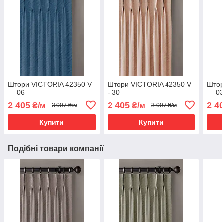
Штори VICTORIA 42350 V
Штори VICTORIA 42350 V
Штор
— 06
- 30
— 0
2 405
2 405
2 4
₴/м
₴/м
3 007 ₴/м
3 007 ₴/м
Купити
Купити
Подібні товари компанії