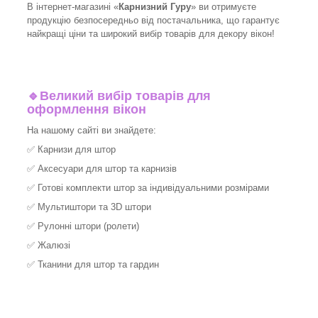
В інтернет-магазині «
Карнизний Гуру
» ви отримуєте
продукцію безпосередньо від постачальника, що гарантує
найкращі ціни та широкий вибір товарів для декору вікон!​
🔹
Великий вибір товарів для
оформлення вікон
На нашому сайті ви знайдете:
✅
Карнизи для штор
✅
Аксесуари для штор та карнизів
✅
Готові комплекти штор за індивідуальними розмірами
✅
Мультиштори та 3D штори
✅
Рулонні штори (ролети)
✅
Жалюзі
✅
Тканини для штор та гардин