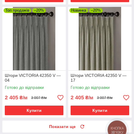
Топ продажів
–20%
Новинка
–20%
Штори VICTORIA 42350 V —
Штори VICTORIA 42350 V —
04
17
Готово до відправки
Готово до відправки
2 405
2 405
₴/м
₴/м
3 007 ₴/м
3 007 ₴/м
Купити
Купити
Показати ще
КНОПКА
ЗВ'ЯЗКУ