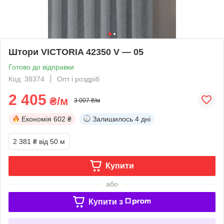
Штори VICTORIA 42350 V — 05
Готово до відправки
Код: 38374
Опт і роздріб
2 405
₴/м
3 007 ₴/м
Економія
602 ₴
Залишилось
4 дні
2 381 ₴
від 50 м
Купити
або
Купити з