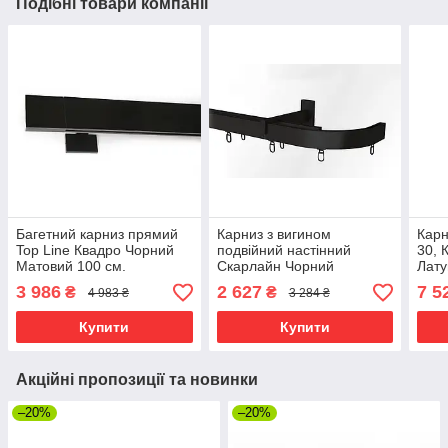
Подібні товари компанії
Багетний карниз прямий
Карниз з вигином
Карн
Top Line Квадро Чорний
подвійний настінний
30, 
Матовий 100 см.
Скарлайн Чорний
Лату
3 986
2 627
7 5
₴
₴
4 983 ₴
3 284 ₴
Купити
Купити
Акційні пропозиції та новинки
–20%
–20%