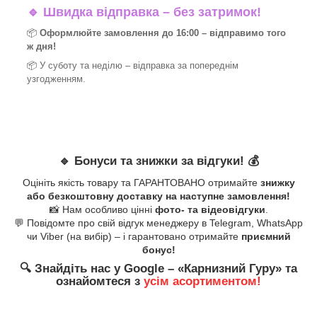
🔹
Швидка відправка – без затримок!
📦
Оформлюйте замовлення до 16:00 – відправимо того
ж дня!
📦 У суботу та неділю – відправка за
попереднім
узгодженням.
🔹
Бонуси та знижки за відгуки!
💰
Оцініть якість товару та ГАРАНТОВАНО отримайте
знижку
або безкоштовну доставку на наступне замовлення!
📸 Нам особливо цінні
фото- та відеовідгуки
.
💬 Повідомте про свій відгук менеджеру в Telegram, WhatsApp
чи Viber (на вибір) – і гарантовано отримайте
приємний
бонус!
🔍
Знайдіть нас у Google – «
Карнизний Гуру
» та
ознайомтеся з
усім асортиментом!
_______________________________