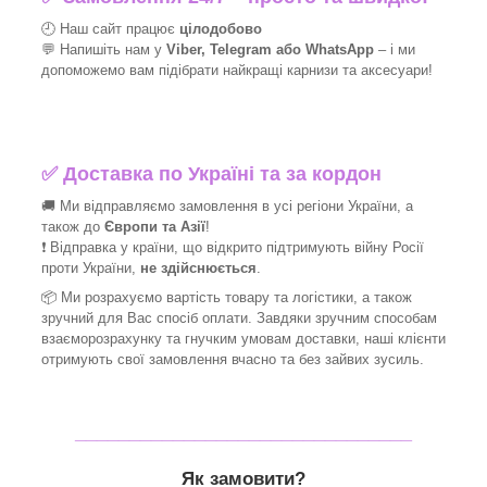
🕘 Наш сайт працює
цілодобово
💬 Напишіть нам у
Viber, Telegram або WhatsApp
–
і
ми
допоможемо вам підібрати найкращі
карнизи та аксесуари!
✅
Доставка по Україні та за кордон
🚚 Ми відправляємо замовлення в усі регіони України, а
також до
Європи та Азії
!
❗ Відправка у країни, що відкрито підтримують війну Росії
проти України,
не здійснюється
.
📦 Ми
розрахуємо вартість товару та логістики, а також
зручний для Вас спосіб оплати. Завдяки зручним способам
взаєморозрахунку та гнучким умовам доставки, наші клієнти
отримують свої замовлення вчасно та без зайвих зусиль.
_______________________________
Як замовити?