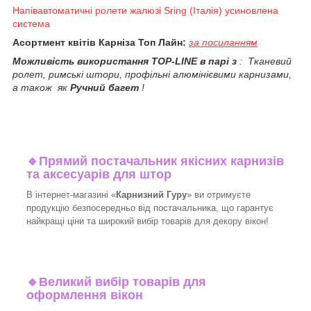
Напівавтоматичні ролети жалюзі Sring (Італія) усиновлена
система
Асортмент квітів Карніза Топ Лайн:
за посиланням
Можливість використання TOP-LINE в парі з
: Тканевий
ролет, римські штори, профільні алюмінієвими карнизами,
а також як
Ручний багет
!
🔹
Прямий постачальник якісних карнизів
та аксесуарів для штор
В інтернет-магазині «
Карнизний Гуру
» ви отримуєте
продукцію безпосередньо від постачальника, що гарантує
найкращі ціни та широкий вибір товарів для декору вікон!​
🔹
Великий вибір товарів для
оформлення вікон