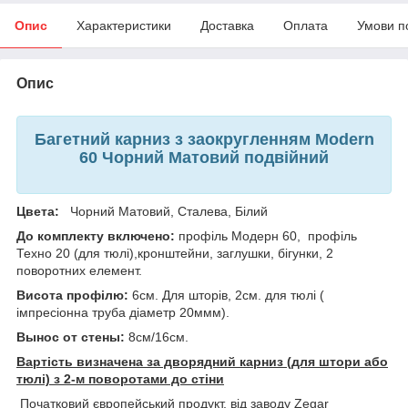
Опис
Характеристики
Доставка
Оплата
Умови п
Опис
Багетний карниз з заокругленням Modern
60 Чорний Матовий подвійний
Цвета:
Чорний Матовий, Сталева, Білий
До комплекту включено:
профіль Модерн 60, профіль
Техно 20 (для тюлі),кронштейни, заглушки, бігунки, 2
поворотних елемент.
Висота профілю:
6см. Для шторів, 2см. для тюлі (
імпресіонна труба діаметр 20ммм).
Вынос от стены:
8см/16см.
Вартість визначена за дворядний карниз (для штори або
тюлі) з 2-м поворотами до стіни
Початковий європейський продукт, від заводу Zegar