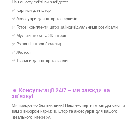
На нашому сайті ви знайдете:
✅
Карнизи для штор
✅
Аксесуари для штор та карнизів
✅
Готові комплекти штор за індивідуальними розмірами
✅
Мультиштори та 3D штори
✅
Рулонні штори (ролети)
✅
Жалюзі
✅
Тканини для штор та гардин
🔹 Консультації 24/7 – ми завжди на
зв’язку!
Ми працюємо без вихідних! Наші експерти готові допомогти
вам з вибором карнизів, штор та аксесуарів для вашого
ідеального інтер'єру.​