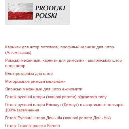
Карнизи для штор потовкові, профільні карнизи для штор
(Алюмінієвих)
Римські механізми, карнизи для римських і австрійських штор
штор штор
Електрокарнізи для штор
Моторізовані римські механізми
Японські механізми для штор економити
Готові рулонні штори (тканові ролети) відкритого типу
Готові рулонні штори Блекаут (Димаут) в асортименті кольорів
100% затемнення
Готові Рулонні штори День ніч (тканові ролети День Ніч)
Готові Тканові ролети Screen