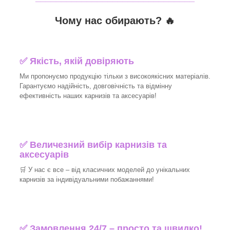
Чому нас обирають?
🔥
✅
Якість, якій довіряють
Ми пропонуємо продукцію тільки з високоякісних матеріалів.
Гарантуємо надійність, довговічність та відмінну
ефективність наших карнизів та аксесуарів!​
✅
Величезний вибір карнизів та
аксесуарів
🛒
У нас є все – від класичних моделей до унікальних
карнизів за індивідуальними побажаннями!​
✅
Замовлення 24/7 – просто та швидко!