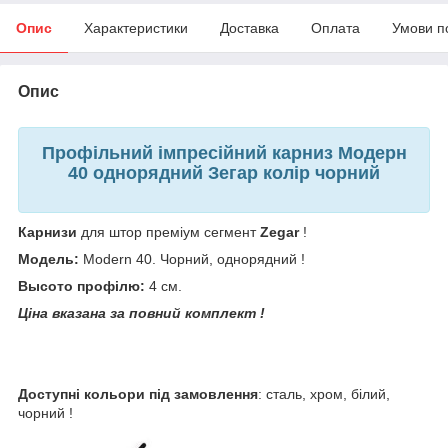
Опис
Характеристики
Доставка
Оплата
Умови п
Опис
Профільний імпресійний карниз Модерн
40 однорядний Зегар колір чорний
Карнизи
для штор преміум сегмент
Zegar
!
Модель:
Modern 40. Чорний, однорядний !
Высото профілю:
4 см.
Ціна вказана за повний комплект !
Доступні кольори під замовлення
: сталь, хром, білий,
чорний !