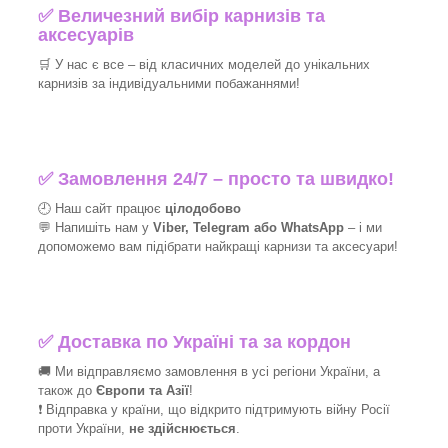
✅
Величезний вибір карнизів та
аксесуарів
🛒
У нас є все – від класичних моделей до унікальних
карнизів за індивідуальними побажаннями!​
✅
Замовлення 24/7 – просто та швидко!
🕘 Наш сайт працює
цілодобово
💬 Напишіть нам у
Viber, Telegram або WhatsApp
–
і
ми
допоможемо вам підібрати найкращі
карнизи та аксесуари!
✅
Доставка по Україні та за кордон
🚚 Ми відправляємо замовлення в усі регіони України, а
також до
Європи та Азії
!
❗ Відправка у країни, що відкрито підтримують війну Росії
проти України,
не здійснюється
.