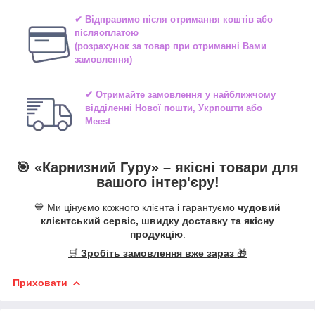
✔ Відправимо після отримання коштів або
післяоплатою
(розрахунок за товар при отриманні Вами
замовлення)
✔ Отримайте замовлення у найближчому
відділенні
Нової пошти, Укрпошти або
Meest
🎯 «
Карнизний Гуру
» –
якісні
товари для
вашого інтер'єру!
💙 Ми цінуємо кожного клієнта і гарантуємо
чудовий
клієнтський сервіс, швидку доставку та якісну
продукцію
.
🛒
Зробіть замовлення вже зараз
🎁
Приховати