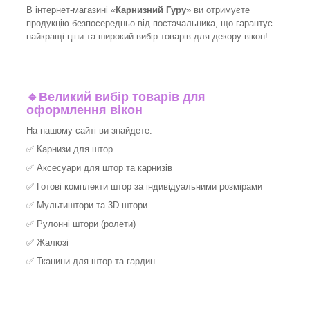
В інтернет-магазині «
Карнизний Гуру
» ви отримуєте
продукцію безпосередньо від постачальника, що гарантує
найкращі ціни та широкий вибір товарів для декору вікон!​
🔹
Великий вибір товарів для
оформлення вікон
На нашому сайті ви знайдете:
✅
Карнизи для штор
✅
Аксесуари для штор та карнизів
✅
Готові комплекти штор за індивідуальними розмірами
✅
Мультиштори та 3D штори
✅
Рулонні штори (ролети)
✅
Жалюзі
✅
Тканини для штор та гардин