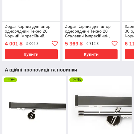
Zegar Карниз для штор
Zegar Карниз для штор
Карн
однорядний Техно 20
однорядний Техно 20
30 о
Чорний імпресійний,
Сталевий імпресійний,
Чорн
Заглушка
Конус
4 001
5 369
6 1
₴
₴
5 002 ₴
6 712 ₴
Купити
Купити
Акційні пропозиції та новинки
–20%
–20%