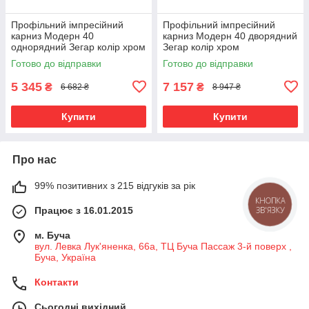
Профільний імпресійний
Профільний імпресійний
карниз Модерн 40
карниз Модерн 40 дворядний
однорядний Зегар колір хром
Зегар колір хром
Готово до відправки
Готово до відправки
5 345
7 157
₴
₴
6 682 ₴
8 947 ₴
Купити
Купити
Про нас
99% позитивних з 215 відгуків за рік
КНОПКА
Працює з 16.01.2015
ЗВ'ЯЗКУ
м. Буча
вул. Левка Лук'яненка, 66а, ТЦ Буча Пассаж 3-й поверх ,
Буча, Україна
Контакти
Сьогодні вихідний