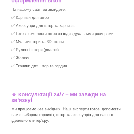
оформлення вікон
На нашому сайті ви знайдете:
✅
Карнизи для штор
✅
Аксесуари для штор та карнизів
✅
Готові комплекти штор за індивідуальними розмірами
✅
Мультиштори та 3D штори
✅
Рулонні штори (ролети)
✅
Жалюзі
✅
Тканини для штор та гардин
🔹 Консультації 24/7 – ми завжди на
зв’язку!
Ми працюємо без вихідних! Наші експерти готові допомогти
вам з вибором карнизів, штор та аксесуарів для вашого
ідеального інтер'єру.​