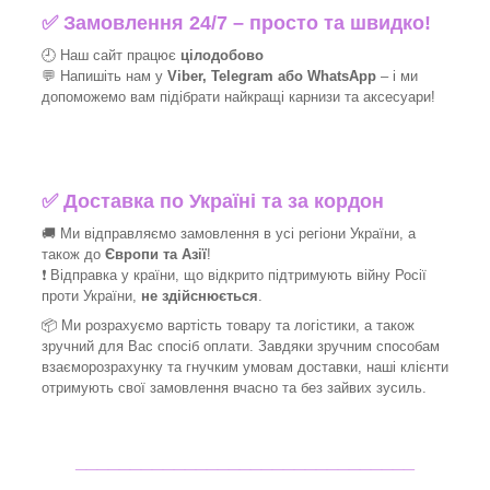
✅
Замовлення 24/7 – просто та швидко!
🕘 Наш сайт працює
цілодобово
💬 Напишіть нам у
Viber, Telegram або WhatsApp
–
і
ми
допоможемо вам підібрати найкращі
карнизи та аксесуари!
✅
Доставка по Україні та за кордон
🚚 Ми відправляємо замовлення в усі регіони України, а
також до
Європи та Азії
!
❗ Відправка у країни, що відкрито підтримують війну Росії
проти України,
не здійснюється
.
📦 Ми
розрахуємо вартість товару та логістики, а також
зручний для Вас спосіб оплати. Завдяки зручним способам
взаєморозрахунку та гнучким умовам доставки, наші клієнти
отримують свої замовлення вчасно та без зайвих зусиль.
_______________________________