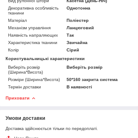
Вид рулонної штори
Касетна (День-Ніч)
Декоративна особливість
Однотонна
тканини
Матеріал
Поліестер
Механізм управління
Ланцюговий
Наявність напраляющих
Так
Характеристика тканини
Звичайна
Колір
Сірий
Користувальницькі характеристики
Виберіть розмір
Виберіть розмір
(Ширина*Висота)
Розміри (Ширина*Висота)
50*160 закрита система
Термін доставки
В наявності
Приховати
Умови доставки
Доставка здійснюється тільки по передоплаті.