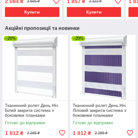
2 084
1 857
1 8
₴
₴
2 605 ₴
2 322 ₴
Купити
Купити
Акційні пропозиції та новинки
–20%
–20%
Тканинний ролет День Ніч
Тканинний ролет День Ніч
Білий закрита система з
Ліловий закрита система з
боковими планками
боковими планками
Готово до відправки
Готово до відправки
1 812
1 812
₴
₴
2 265 ₴
2 265 ₴