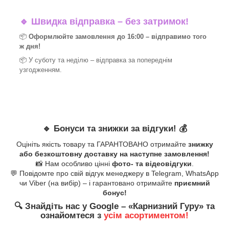
🔹
Швидка відправка – без затримок!
📦
Оформлюйте замовлення до 16:00 – відправимо того
ж дня!
📦 У суботу та неділю – відправка за
попереднім
узгодженням.
🔹
Бонуси та знижки за відгуки!
💰
Оцініть якість товару та ГАРАНТОВАНО отримайте
знижку
або безкоштовну доставку на наступне замовлення!
📸 Нам особливо цінні
фото- та відеовідгуки
.
💬 Повідомте про свій відгук менеджеру в Telegram, WhatsApp
чи Viber (на вибір) – і гарантовано отримайте
приємний
бонус!
🔍
Знайдіть нас у Google – «
Карнизний Гуру
» та
ознайомтеся з
усім асортиментом!