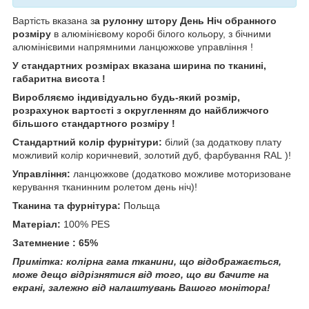
Вартість вказана з
а рулонну штору День Ніч обранного
розміру
в алюмінієвому коробі білого кольору, з бічними
алюмінієвими напрямними ланцюжкове управління !
У стандартних розмірах вказана ширина по тканині,
габаритна висота !
Виробляємо індивідуально будь-який розмір,
розрахунок вартості з округленням до найближчого
більшого стандартного розміру !
Стандартний колір фурнітури:
білий (за додаткову плату
можливий колір коричневий, золотий дуб, фарбування RAL )!
Управління:
ланцюжкове (додатково можливе моторизоване
керування тканинним ролетом день ніч)!
Тканина та фурнітура:
Польща
Матеріал:
100% PES
Затемнение : 65%
Примітка: колірна гама тканини, що відображається,
може дещо відрізнятися від того, що ви бачите на
екрані, залежно від налаштувань Вашого монітора!