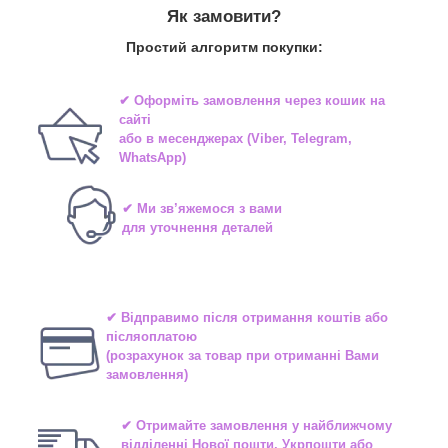
Як замовити?
Простий алгоритм покупки:
✔ Оформіть замовлення через
кошик на
сайті
або в
месенджерах
(Viber, Telegram,
WhatsApp)
✔ Ми зв’яжемося з вами
для уточнення деталей
✔ Відправимо після отримання коштів або
післяоплатою
(розрахунок за товар при отриманні Вами
замовлення)
✔ Отримайте замовлення у найближчому
відділенні
Нової пошти, Укрпошти або