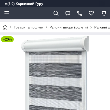
⭐️(5.0) Карнизний Гуру
Товари та послуги
Рулонні штори (ролети)
Рулонні ш
–20%