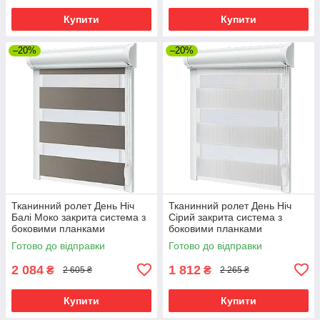
Купити
Купити
–20%
–20%
Тканинний ролет День Ніч
Тканинний ролет День Ніч
Балі Моко закрита система з
Сірий закрита система з
боковими планками
боковими планками
Готово до відправки
Готово до відправки
2 084
1 812
₴
₴
2 605 ₴
2 265 ₴
Купити
Купити