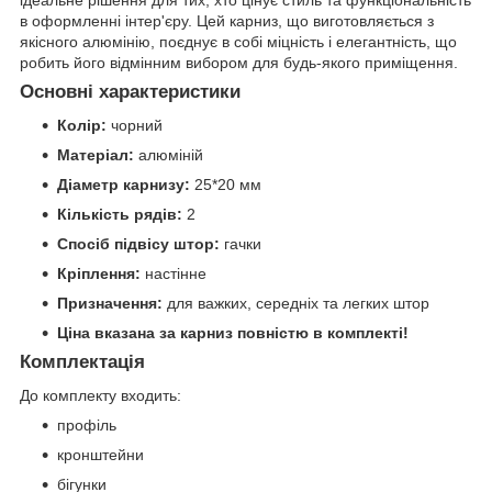
ідеальне рішення для тих, хто цінує стиль та функціональність
в оформленні інтер'єру. Цей карниз, що виготовляється з
якісного алюмінію, поєднує в собі міцність і елегантність, що
робить його відмінним вибором для будь-якого приміщення.
Основні характеристики
Колір:
чорний
Матеріал:
алюміній
Діаметр карнизу:
25*20 мм
Кількість рядів:
2
Спосіб підвісу штор:
гачки
Кріплення:
настінне
Призначення:
для важких, середніх та легких штор
Ціна вказана за карниз повністю в комплекті!
Комплектація
До комплекту входить:
профіль
кронштейни
бігунки