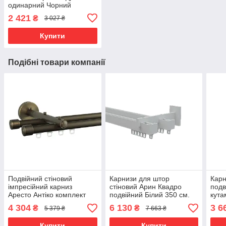
одинарний Чорний
2 421
₴
3 027 ₴
Купити
Подібні товари компанії
Подвійний стіновий
Карнизи для штор
Карн
імпресійний карниз
стіновий Арин Квадро
подв
Аресто Антіко комплект
подвійний Білий 350 см.
кута
Заглушка
сіри
4 304
6 130
3 6
₴
₴
5 379 ₴
7 663 ₴
Купити
Купити