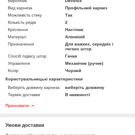
Виробник
Decolux
Вид карниза
Профільний карниз
Можливість стику
Так
Кількість рядів
2
Кріплення
Настінне
Матеріал
Алюміній
Призначення
Для важких, середніх і
легких штор
Спосіб підвісу штор
Гачки
Управління
Механічне (ручне)
Колір
Чорний
Користувальницькі характеристики
Виберіть довжину карниза
виберіть довжину
Термін доставки
В наявності
Приховати
Умови доставки