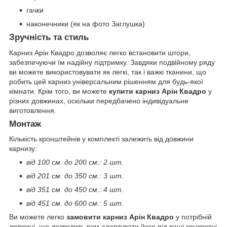
гачки
наконечники (як на фото Заглушка)
Зручність та стиль
Карниз Арін Квадро дозволяє легко встановити штори,
забезпечуючи їм надійну підтримку. Завдяки подвійному ряду
ви можете використовувати як легкі, так і важкі тканини, що
робить цей карниз універсальним рішенням для будь-якої
кімнати. Крім того, ви можете
купити карниз Арін Квадро
у
різних довжинах, оскільки передбачено індивідуальне
виготовлення.
Монтаж
Кількість кронштейнів у комплекті залежить від довжини
карнизу:
від 100 см. до 200 см.: 2 шт.
від 201 см. до 350 см.: 3 шт.
від 351 см. до 450 см.: 4 шт.
від 451 см. до 600 см.: 5 шт.
Ви можете легко
замовити карниз Арін Квадро
у потрібній
довжині, що дозволить вам адаптувати його під ваші конкретні