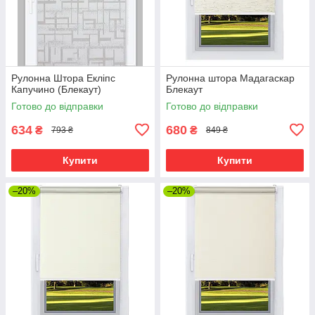
Рулонна Штора Екліпс
Рулонна штора Мадагаскар
Капучино (Блекаут)
Блекаут
Готово до відправки
Готово до відправки
634
680
₴
₴
793 ₴
849 ₴
Купити
Купити
–20%
–20%