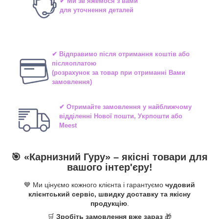
✔ Ми зв’яжемося з вами
для уточнення деталей
✔ Відправимо після отримання коштів або
післяоплатою
(розрахунок за товар при отриманні Вами
замовлення)
✔ Отримайте замовлення у найближчому
відділенні
Нової пошти, Укрпошти або
Meest
🎯 «
Карнизний Гуру
» –
якісні
товари для
вашого інтер'єру!
💙 Ми цінуємо кожного клієнта і гарантуємо
чудовий
клієнтський сервіс, швидку доставку та якісну
продукцію
.
🛒
Зробіть замовлення вже зараз
🎁