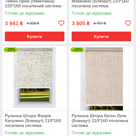
Темно-сірий (Німеччина)
Мокачино (Блекаут) 210*160
220*160 посилений.система
посилена система
Готово до відправки
Готово до відправки
3 941
3 805
₴
₴
4 926 ₴
4 757 ₴
Купити
Купити
–20%
–20%
Рулонна Штора Феєрія
Рулонна Штора Китон Лате
Капучино (Блекаут) 210*160
(Блекаут) 210*160 посилена
посилена система
система
Готово до відправки
Готово до відправки