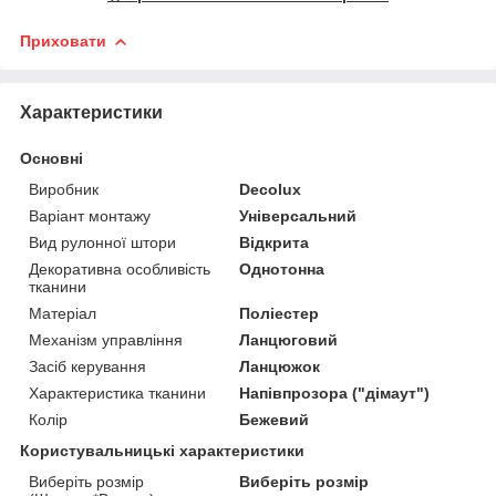
Приховати
Характеристики
Основні
Виробник
Decolux
Варіант монтажу
Універсальний
Вид рулонної штори
Відкрита
Декоративна особливість
Однотонна
тканини
Матеріал
Поліестер
Механізм управління
Ланцюговий
Засіб керування
Ланцюжок
Характеристика тканини
Напівпрозора ("дімаут")
Колір
Бежевий
Користувальницькі характеристики
Виберіть розмір
Виберіть розмір