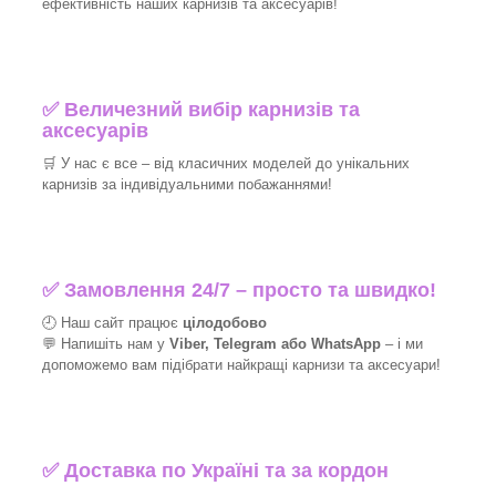
ефективність наших карнизів та аксесуарів!​
✅
Величезний вибір карнизів та
аксесуарів
🛒
У нас є все – від класичних моделей до унікальних
карнизів за індивідуальними побажаннями!​
✅
Замовлення 24/7 – просто та швидко!
🕘 Наш сайт працює
цілодобово
💬 Напишіть нам у
Viber, Telegram або WhatsApp
–
і
ми
допоможемо вам підібрати найкращі
карнизи та аксесуари!
✅
Доставка по Україні та за кордон