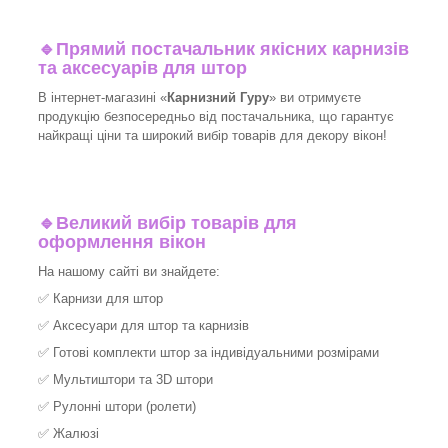
🔹
Прямий постачальник якісних карнизів
та аксесуарів для штор
В інтернет-магазині «
Карнизний Гуру
» ви отримуєте
продукцію безпосередньо від постачальника, що гарантує
найкращі ціни та широкий вибір товарів для декору вікон!​
🔹
Великий вибір товарів для
оформлення вікон
На нашому сайті ви знайдете:
✅
Карнизи для штор
✅
Аксесуари для штор та карнизів
✅
Готові комплекти штор за індивідуальними розмірами
✅
Мультиштори та 3D штори
✅
Рулонні штори (ролети)
✅
Жалюзі