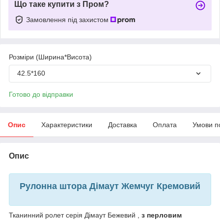
Що таке купити з Пром?
Замовлення під захистом
Розміри (Ширина*Висота)
42.5*160
Готово до відправки
Опис
Характеристики
Доставка
Оплата
Умови п
Опис
Рулонна штора Дімаут Жемчуг Кремовий
Тканинний ролет серія Дімаут Бежевий ,
з перловим