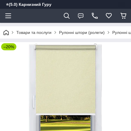
⭐️(5.0) Карнизний Гуру
Товари та послуги
Рулонні штори (ролети)
Рулонні ш
–20%