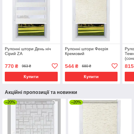
Рулонні штори День ніч
Рулонні штори Феєрія
Руло
Сірий ZA
Кремовий
Темн
(сон
47.5
770
544
815
₴
₴
963 ₴
680 ₴
Купити
Купити
Акційні пропозиції та новинки
–20%
–20%