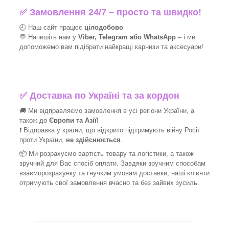
✅
Замовлення 24/7 – просто та швидко!
🕘 Наш сайт працює
цілодобово
💬 Напишіть нам у
Viber, Telegram або WhatsApp
–
і
ми
допоможемо вам підібрати найкращі
карнизи та аксесуари!
✅
Доставка по Україні та за кордон
🚚 Ми відправляємо замовлення в усі регіони України, а
також до
Європи та Азії
!
❗ Відправка у країни, що відкрито підтримують війну Росії
проти України,
не здійснюється
.
📦 Ми
розрахуємо вартість товару та логістики, а також
зручний для Вас спосіб оплати. Завдяки зручним способам
взаєморозрахунку та гнучким умовам доставки, наші клієнти
отримують свої замовлення вчасно та без зайвих зусиль.
_______________________________