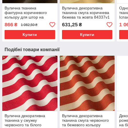
Вулична тканина
Вулична декоративна
Одно
фактурна коричневого
тканина смуга коричнева
ткан
кольору для штор на
бежева та жовта 84337v1
Іспа
веранду 84272v6
866
631,25
1 0
₴
₴
1 082,50 ₴
Купити
Купити
Подібні товари компанії
Вулична декоративна
Вулична декоративна
Деко
тканина у смужку
тканина смуга червоного
роже
червоного та білого
та бежевого кольору
на б