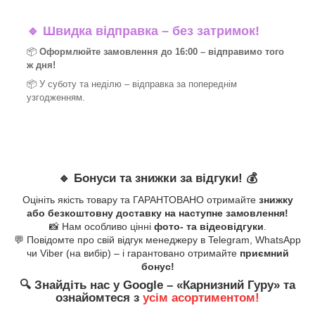
🔹
Швидка відправка – без затримок!
📦
Оформлюйте замовлення до 16:00 – відправимо того
ж дня!
📦 У суботу та неділю – відправка за
попереднім
узгодженням.
🔹
Бонуси та знижки за відгуки!
💰
Оцініть якість товару та ГАРАНТОВАНО отримайте
знижку
або безкоштовну доставку на наступне замовлення!
📸 Нам особливо цінні
фото- та відеовідгуки
.
💬 Повідомте про свій відгук менеджеру в Telegram, WhatsApp
чи Viber (на вибір) – і гарантовано отримайте
приємний
бонус!
🔍
Знайдіть нас у Google – «
Карнизний Гуру
» та
ознайомтеся з
усім асортиментом!