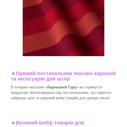
🔹
Прямий постачальник якісних карнизів
та аксесуарів для штор
В інтернет-магазині «
Карнизний Гуру
» ви отримуєте
продукцію безпосередньо від постачальника, що гарантує
найкращі ціни та широкий вибір товарів для декору вікон!​
🔹
Великий вибір товарів для