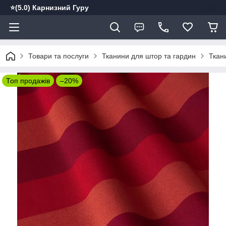
⭐️(5.0) Карнизний Гуру
Товари та послуги
Тканини для штор та гардин
Ткан
Топ продажів
–20%