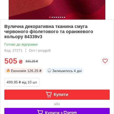
Вулична декоративна тканина смуга
червоного фіолетового та оранжевого
кольору 84339v3
Готово до відправки
Код: 27271
Опт і роздріб
505
₴
631,25 ₴
Економія
126.25 ₴
Залишилось
4 дні
499,95 ₴
від 10 шт.
Купити
або
Купити з