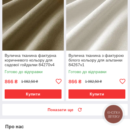
Вулична тканина фактурна
Вулична тканина з фактурою
коричневого кольору для
білого кольору для альтанки
садової гойдалки 84270v4
84267v1
Готово до відправки
Готово до відправки
866
866
₴
₴
1 082,50 ₴
1 082,50 ₴
Купити
Купити
Показати ще
КНОПКА
ЗВ'ЯЗКУ
Про нас