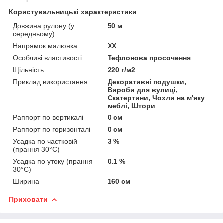
Користувальницькі характеристики
Довжина рулону (у
50 м
середньому)
Напрямок малюнка
XX
Особливі властивості
Тефлонова просочення
Щільність
220 г/м2
Приклад використання
Декоративні подушки,
Вироби для вулиці,
Скатертини, Чохли на м'яку
меблі, Штори
Раппорт по вертикалі
0 см
Раппорт по горизонталі
0 см
Усадка по частковій
3 %
(прання 30°C)
Усадка по утоку (прання
0.1 %
30°C)
Ширина
160 см
Приховати