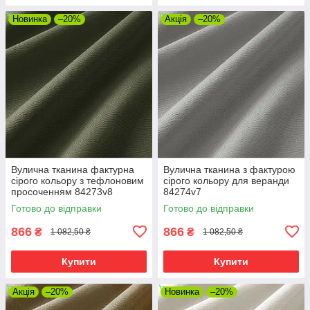
Новинка
–20%
Акція
–20%
Вулична тканина фактурна
Вулична тканина з фактурою
сірого кольору з тефлоновим
сірого кольору для веранди
просоченням 84273v8
84274v7
Готово до відправки
Готово до відправки
866
866
₴
₴
1 082,50 ₴
1 082,50 ₴
Купити
Купити
Акція
–20%
Новинка
–20%