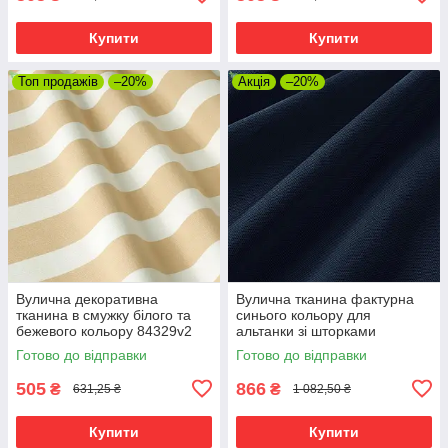
Купити
Купити
Топ продажів
–20%
Акція
–20%
Вулична декоративна
Вулична тканина фактурна
тканина в смужку білого та
синього кольору для
бежевого кольору 84329v2
альтанки зі шторками
84326v10
Готово до відправки
Готово до відправки
505
866
₴
₴
631,25 ₴
1 082,50 ₴
Купити
Купити