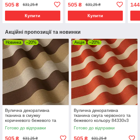
кольору 84331v4
84330v3
878
505
505
144
₴
₴
631,25 ₴
631,25 ₴
Купити
Купити
Акційні пропозиції та новинки
Новинка
–20%
Акція
–20%
Вулична декоративна
Вулична декоративна
тканина в смужку
тканина смуга червоного та
коричневого бежевого та
бежевого кольору 84330v3
сірого кольору 84338v2
Готово до відправки
Готово до відправки
505
505
₴
₴
631,25 ₴
631,25 ₴