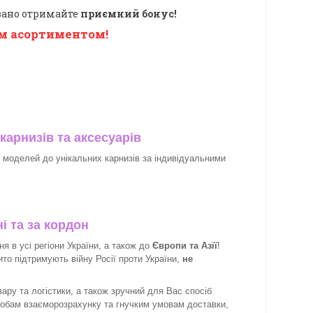
овано отримайте
приємний бонус!
м асортиментом!
карнизів та аксесуарів
х моделей до унікальних карнизів за індивідуальними
і та за кордон
 в усі регіони України, а також до
Європи та Азії
!
рито підтримують війну Росії проти України,
не
ару та логістики, а також зручний для Вас спосіб
собам взаєморозрахунку та гнучким умовам доставки,