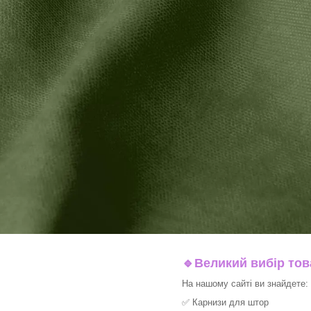
🔹
Великий вибір тов
На нашому сайті ви знайдете:
✅
Карнизи для штор