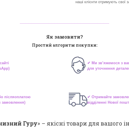
наші клієнти отримують свої 
_______________________________
Як замовити?
Простий алгоритм покупки:
сайті
✔ Ми зв’яжемося з в
sApp)
для уточнення детале
або
післяоплатою
✔ Отримайте замовле
и замовлення)
відділенні
Нової пошт
низний Гуру
» –
якісні
товари для вашого ін