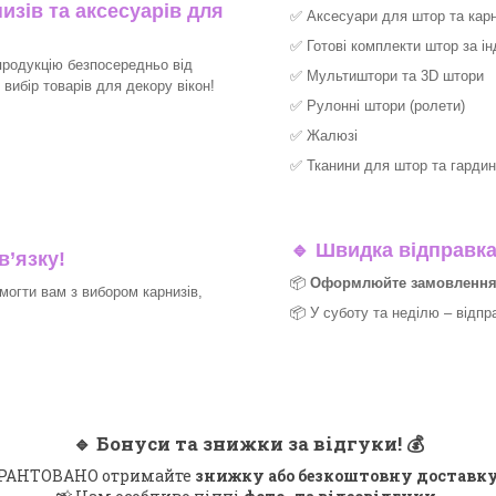
изів та аксесуарів для
✅
Аксесуари для штор та карн
✅
Готові комплекти штор за і
продукцію безпосередньо від
✅
Мультиштори та 3D штори
ибір товарів для декору вікон!​
✅
Рулонні штори (ролети)
✅
Жалюзі
✅
Тканини для штор та гардин
🔹
Швидка відправка 
в’язку!
📦
Оформлюйте замовлення д
могти вам з вибором карнизів,
📦 У суботу та неділю – відпр
🔹
Бонуси та знижки за відгуки!
💰
 ГАРАНТОВАНО отримайте
знижку або безкоштовну доставку