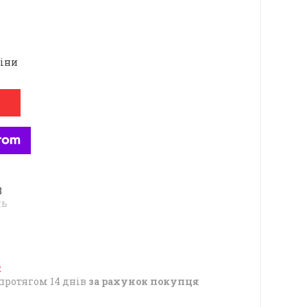
ціни
8
нь
протягом 14 днів
за рахунок покупця