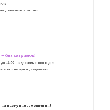
изів
ндивідуальними розмірами
– без затримок!
о 16:00 – відправимо того ж дня!
авка за
попереднім узгодженням.
 на наступне замовлення!