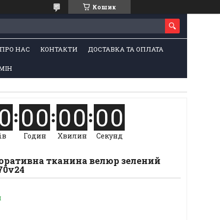
Кошик
ПРО НАС
КОНТАКТИ
ДОСТАВКА ТА ОПЛАТА
МІН
0
0
0
0
0
0
0
ів
Годин
Хвилин
Секунд
оративна тканина велюр зелений
70v24
и