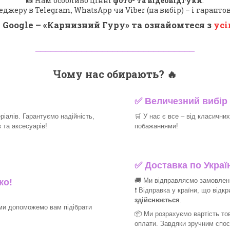
📸 Нам особливо цінні
фото- та відеовідгуки
.
еджеру в Telegram, WhatsApp чи Viber (на вибір) – і гарант
 Google – «
Карнизний Гуру
» та ознайомтеся з
усі
_______________________________
Чому нас обирають?
🔥
✅
Величезний вибір 
іалів. Гарантуємо надійність,
🛒
У нас є все – від класични
та аксесуарів!​
побажаннями!​
✅
Доставка по Україн
🚚 Ми відправляємо замовлення
ко!
❗ Відправка у країни, що відк
здійснюється
.
ми допоможемо вам підібрати
📦 Ми
розрахуємо вартість тов
оплати. Завдяки зручним спо