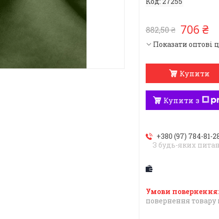
Код:
27255
706 ₴
882,50 ₴
Показати оптові 
Купити
Купити з
+380 (97) 784-81-2
З будь-яких пита
повернення товару 