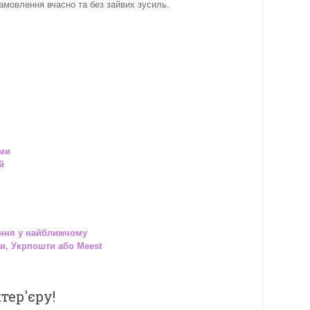
замовлення вчасно та без зайвих зусиль.
ами
й
ння у найближчому
и, Укрпошти або Meest
тер'єру!