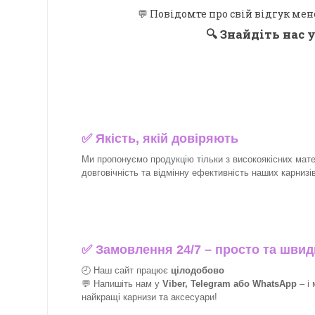
💬 Повідомте про свій відгук мен
🔍
Знайдіть нас у
✅
Якість, якій довіряють
Ми пропонуємо продукцію тільки з високоякісних матер
довговічність та відмінну ефективність наших карнизів 
✅
Замовлення 24/7 – просто та швид
🕘 Наш сайт працює
цілодобово
💬 Напишіть нам у
Viber, Telegram або WhatsApp
–
і
найкращі
карнизи та аксесуари!