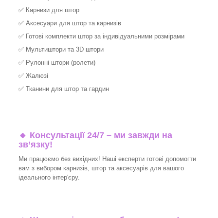
✅
Карнизи для штор
✅
Аксесуари для штор та карнизів
✅
Готові комплекти штор за індивідуальними розмірами
✅
Мультиштори та 3D штори
✅
Рулонні штори (ролети)
✅
Жалюзі
✅
Тканини для штор та гардин
🔹 Консультації 24/7 – ми завжди на
зв’язку!
Ми працюємо без вихідних! Наші експерти готові допомогти
вам з вибором карнизів, штор та аксесуарів для вашого
ідеального інтер'єру.​