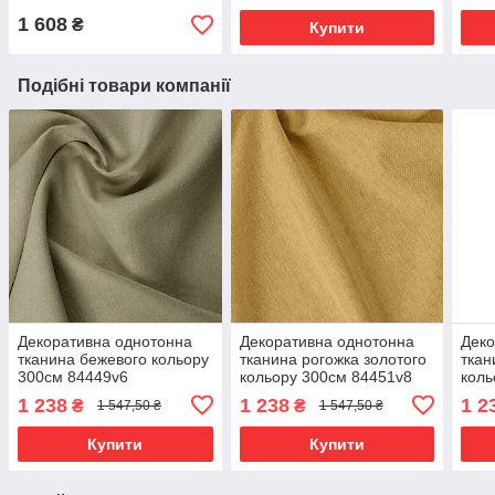
1 608
₴
Купити
Подібні товари компанії
Декоративна однотонна
Декоративна однотонна
Деко
тканина бежевого кольору
тканина рогожка золотого
ткан
300см 84449v6
кольору 300см 84451v8
коль
844
1 238
1 238
1 2
₴
₴
1 547,50 ₴
1 547,50 ₴
Купити
Купити