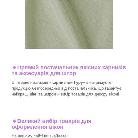
🔹
Прямий постачальник якісних карнизів
та аксесуарів для штор
В інтернет-магазині «
Карнизний Гуру
» ви отримуєте
продукцію безпосередньо від постачальника, що гарантує
найкращі ціни та широкий вибір товарів для декору вікон!​
🔹
Великий вибір товарів для
оформлення вікон
На нашому сайті ви знайдете: