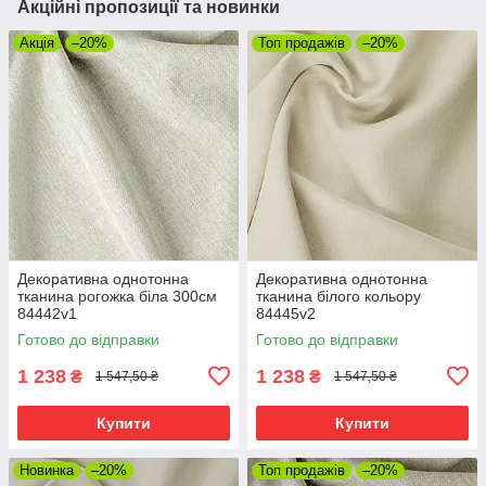
Акційні пропозиції та новинки
Акція
–20%
Топ продажів
–20%
Декоративна однотонна
Декоративна однотонна
тканина рогожка біла 300см
тканина білого кольору
84442v1
84445v2
Готово до відправки
Готово до відправки
1 238
1 238
₴
₴
1 547,50 ₴
1 547,50 ₴
Купити
Купити
Новинка
–20%
Топ продажів
–20%