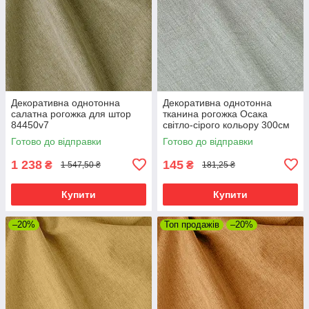
Декоративна однотонна
Декоративна однотонна
салатна рогожка для штор
тканина рогожка Осака
84450v7
світло-сірого кольору 300см
88359v3
Готово до відправки
Готово до відправки
1 238
145
₴
₴
1 547,50 ₴
181,25 ₴
Купити
Купити
–20%
Топ продажів
–20%