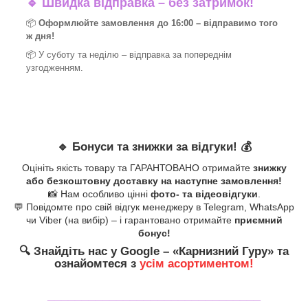
🔹
Швидка відправка – без затримок!
📦
Оформлюйте замовлення до 16:00 – відправимо того
ж дня!
📦 У суботу та неділю – відправка за
попереднім
узгодженням.
🔹
Бонуси та знижки за відгуки!
💰
Оцініть якість товару та ГАРАНТОВАНО отримайте
знижку
або безкоштовну доставку на наступне замовлення!
📸 Нам особливо цінні
фото- та відеовідгуки
.
💬 Повідомте про свій відгук менеджеру в Telegram, WhatsApp
чи Viber (на вибір) – і гарантовано отримайте
приємний
бонус!
🔍
Знайдіть нас у Google – «
Карнизний Гуру
» та
ознайомтеся з
усім асортиментом!
_______________________________