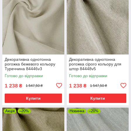
Декоративна однотонна
Декоративна однотонна
рогожка бежевого кольору
рогожка сірого кольору для
Туреччина 84446v3
штор 84448v5
Готово до відправки
Готово до відправки
1 238
1 238
₴
₴
1 547,50 ₴
1 547,50 ₴
Купити
Купити
Акція
–20%
Новинка
–20%