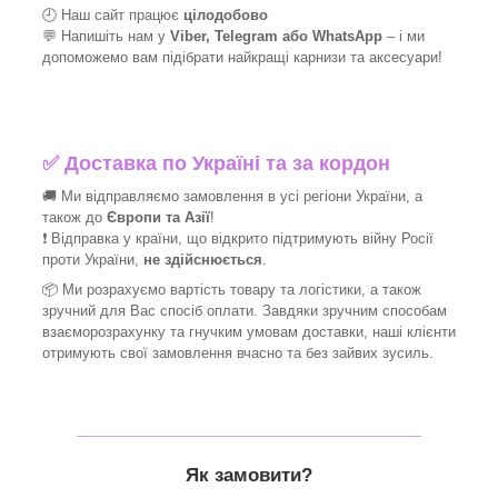
🕘 Наш сайт працює
цілодобово
💬 Напишіть нам у
Viber, Telegram або WhatsApp
–
і
ми
допоможемо вам підібрати найкращі
карнизи та аксесуари!
✅
Доставка по Україні та за кордон
🚚 Ми відправляємо замовлення в усі регіони України, а
також до
Європи та Азії
!
❗ Відправка у країни, що відкрито підтримують війну Росії
проти України,
не здійснюється
.
📦 Ми
розрахуємо вартість товару та логістики, а також
зручний для Вас спосіб оплати. Завдяки зручним способам
взаєморозрахунку та гнучким умовам доставки, наші клієнти
отримують свої замовлення вчасно та без зайвих зусиль.
_______________________________
Як замовити?