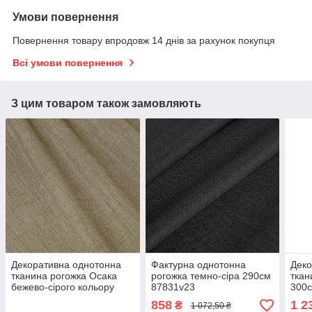
Умови повернення
Повернення товару впродовж 14 днів за рахунок покупця
Всі умови повернення
З цим товаром також замовляють
Декоративна однотонна
Фактурна однотонна
Деко
тканина рогожка Осака
рогожка темно-сіра 290см
ткан
бежево-сірого кольору
87831v23
300
300см 88364v8
858
1 2
₴
1 072,50 ₴