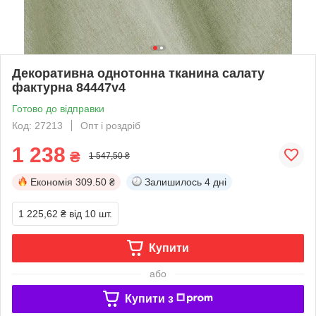
Декоративна однотонна тканина салату
фактурна 84447v4
Готово до відправки
Код: 27213
Опт і роздріб
1 238
₴
1 547,50 ₴
Економія
309.50 ₴
Залишилось
4 дні
1 225,62 ₴
від 10 шт.
Купити
або
Купити з