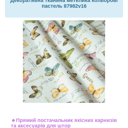
Декоративна тканина метелика кольорові
пастель 87982v16
🔹
Прямий постачальник якісних карнизів
та аксесуарів для штор