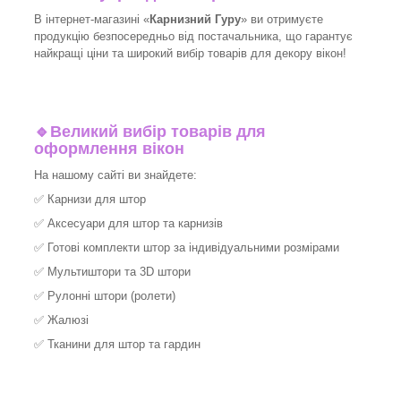
В інтернет-магазині «
Карнизний Гуру
» ви отримуєте
продукцію безпосередньо від постачальника, що гарантує
найкращі ціни та широкий вибір товарів для декору вікон!​
🔹
Великий вибір товарів для
оформлення вікон
На нашому сайті ви знайдете:
✅
Карнизи для штор
✅
Аксесуари для штор та карнизів
✅
Готові комплекти штор за індивідуальними розмірами
✅
Мультиштори та 3D штори
✅
Рулонні штори (ролети)
✅
Жалюзі
✅
Тканини для штор та гардин