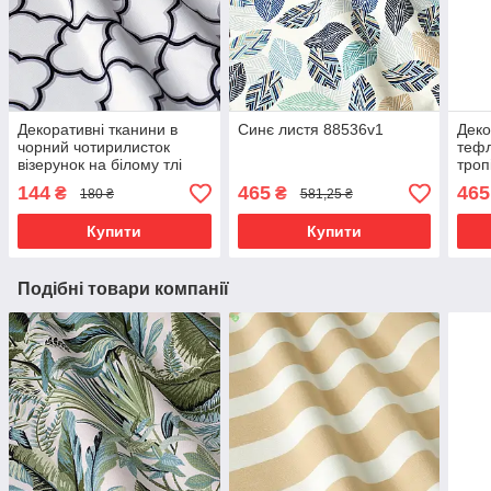
Декоративні тканини в
Синє листя 88536v1
Деко
чорний чотирилисток
теф
візерунок на білому тлі
тропі
Туреччина 85709v109
беж
144
465
465
₴
₴
180 ₴
581,25 ₴
Купити
Купити
Подібні товари компанії