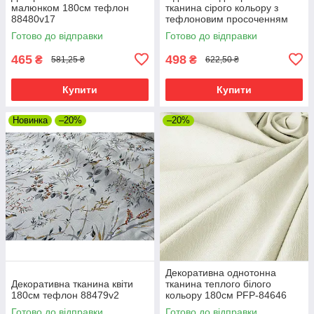
малюнком 180см тефлон
тканина сірого кольору з
88480v17
тефлоновим просоченням
TDRM-84603
Готово до відправки
Готово до відправки
465
498
₴
₴
581,25 ₴
622,50 ₴
Купити
Купити
Новинка
–20%
–20%
Декоративна однотонна
Декоративна тканина квіти
тканина теплого білого
180см тефлон 88479v2
кольору 180см PFP-84646
Готово до відправки
Готово до відправки