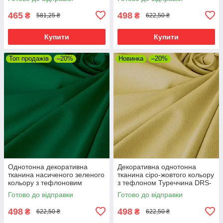
465
498
₴
₴
581,25 ₴
622,50 ₴
Купити
Купити
Топ продажів
–20%
Новинка
–20%
Однотонна декоративна
Декоративна однотонна
тканина насиченого зеленого
тканина сіро-жовтого кольору
кольору з тефлоновим
з тефлоном Туреччина DRS-
просоченням DRY-84601
84596
Готово до відправки
Готово до відправки
498
498
₴
₴
622,50 ₴
622,50 ₴