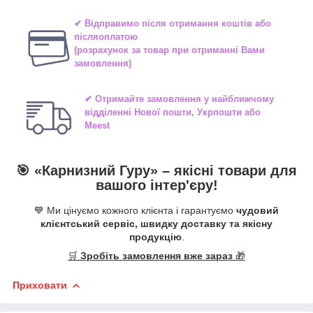
✔ Відправимо після отримання коштів або
післяоплатою
(розрахунок за товар при отриманні Вами
замовлення)
✔ Отримайте замовлення у найближчому
відділенні
Нової пошти, Укрпошти або
Meest
🎯 «
Карнизний Гуру
» –
якісні
товари для
вашого інтер'єру!
💙 Ми цінуємо кожного клієнта і гарантуємо
чудовий
клієнтський сервіс, швидку доставку та якісну
продукцію
.
🛒
Зробіть замовлення вже зараз
🎁
Приховати