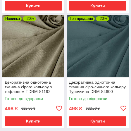
Купити
Купити
Новинка
–20%
Топ продажів
–20%
Декоративна однотонна
Декоративна однотонна
тканина сірого кольору з
тканина сіро-синього кольору
тефлоном TDRM-81192.
Туреччина DRM-84600
Готово до відправки
Готово до відправки
498
498
₴
₴
622,50 ₴
622,50 ₴
Купити
Купити