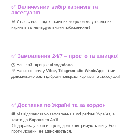
✅
Величезний вибір карнизів та
аксесуарів
🛒
У нас є все – від класичних моделей до унікальних
карнизів за індивідуальними побажаннями!​
✅
Замовлення 24/7 – просто та швидко!
🕘 Наш сайт працює
цілодобово
💬 Напишіть нам у
Viber, Telegram або WhatsApp
–
і
ми
допоможемо вам підібрати найкращі
карнизи та аксесуари!
✅
Доставка по Україні та за кордон
🚚 Ми відправляємо замовлення в усі регіони України, а
також до
Європи та Азії
!
❗ Відправка у країни, що відкрито підтримують війну Росії
проти України,
не здійснюється
.