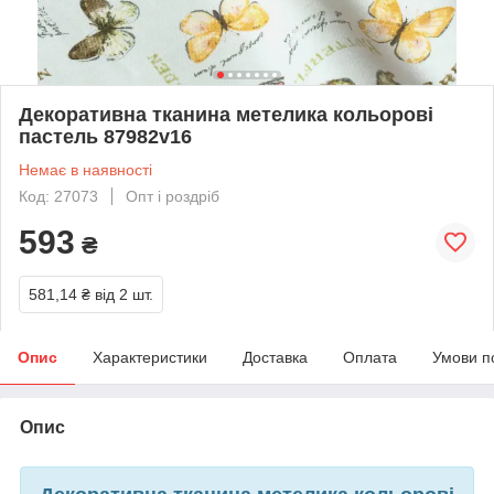
Декоративна тканина метелика кольорові
пастель 87982v16
Немає в наявності
Код: 27073
Опт і роздріб
593
₴
581,14 ₴
від 2 шт.
Опис
Характеристики
Доставка
Оплата
Умови п
Опис