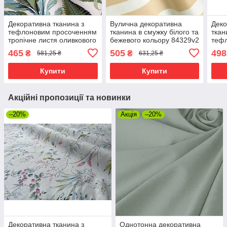
Декоративна тканина з
Вулична декоративна
Деко
тефлоновим просоченням
тканина в смужку білого та
ткан
тропічне листя оливкового
бежевого кольору 84329v2
теф
кольору 180см 88319v3
465
505
498
₴
₴
581,25 ₴
631,25 ₴
Купити
Купити
Акційні пропозиції та новинки
–20%
Акція
–20%
Декоративна тканина з
Однотонна декоративна