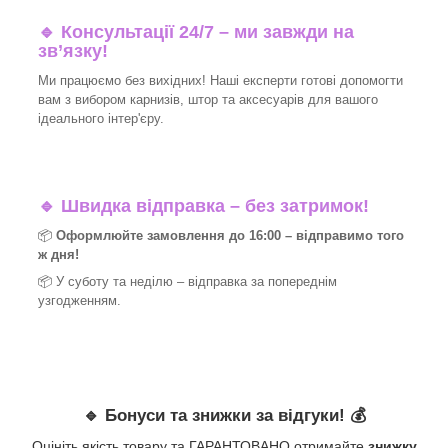
🔹 Консультації 24/7 – ми завжди на
зв’язку!
Ми працюємо без вихідних! Наші експерти готові допомогти
вам з вибором карнизів, штор та аксесуарів для вашого
ідеального інтер'єру.​
🔹
Швидка відправка – без затримок!
📦
Оформлюйте замовлення до 16:00 – відправимо того
ж дня!
📦 У суботу та неділю – відправка за
попереднім
узгодженням.
🔹
Бонуси та знижки за відгуки!
💰
Оцініть якість товару та ГАРАНТОВАНО отримайте
знижку