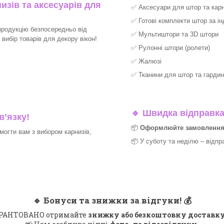
изів та аксесуарів для
✅
Аксесуари для штор та карн
✅
Готові комплекти штор за і
продукцію безпосередньо від
✅
Мультиштори та 3D штори
ибір товарів для декору вікон!​
✅
Рулонні штори (ролети)
✅
Жалюзі
✅
Тканини для штор та гардин
🔹
Швидка відправка 
в’язку!
📦
Оформлюйте замовлення д
могти вам з вибором карнизів,
📦 У суботу та неділю – відпр
🔹
Бонуси та знижки за відгуки!
💰
 ГАРАНТОВАНО отримайте
знижку або безкоштовну доставку