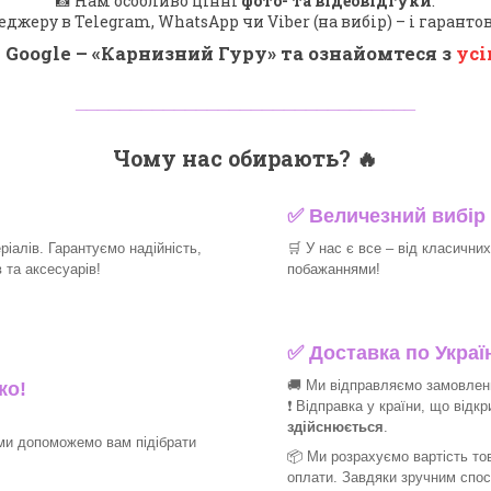
📸 Нам особливо цінні
фото- та відеовідгуки
.
еджеру в Telegram, WhatsApp чи Viber (на вибір) – і гарант
 Google – «
Карнизний Гуру
» та ознайомтеся з
усі
_______________________________
Чому нас обирають?
🔥
✅
Величезний вибір 
іалів. Гарантуємо надійність,
🛒
У нас є все – від класични
та аксесуарів!​
побажаннями!​
✅
Доставка по Україн
🚚 Ми відправляємо замовлення
ко!
❗ Відправка у країни, що відк
здійснюється
.
ми допоможемо вам підібрати
📦 Ми
розрахуємо вартість тов
оплати. Завдяки зручним спо